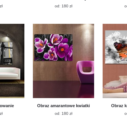
Ten
Ten
zł
od:
180
zł
o
produkt
produkt
ma
ma
wiele
wiele
wariantów.
wariantów.
Opcje
Opcje
można
można
wybrać
wybrać
na
na
stronie
stronie
produktu
produktu
żowanie
Obraz amarantowe kwiatki
Obraz k
Ten
Ten
zł
od:
180
zł
o
produkt
produkt
ma
ma