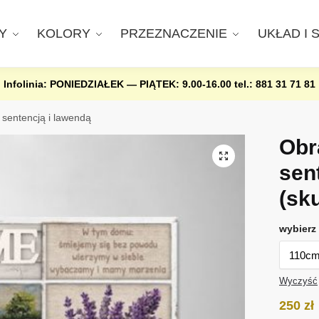
Y
KOLORY
PRZEZNACZENIE
UKŁAD I 
Infolinia: PONIEDZIAŁEK — PIĄTEK: 9.00-16.00
tel.: 881 31 71 81
sentencją i lawendą
Obr
sen
(sk
wybierz 
Wyczyść
250
zł