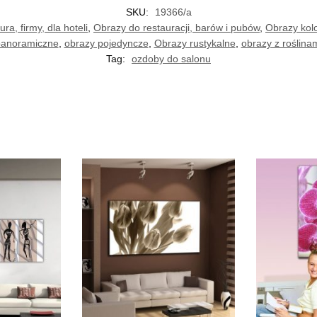
SKU:
19366/a
ra, firmy, dla hoteli
,
Obrazy do restauracji, barów i pubów
,
Obrazy kol
anoramiczne
,
obrazy pojedyncze
,
Obrazy rustykalne
,
obrazy z roślina
Tag:
ozdoby do salonu