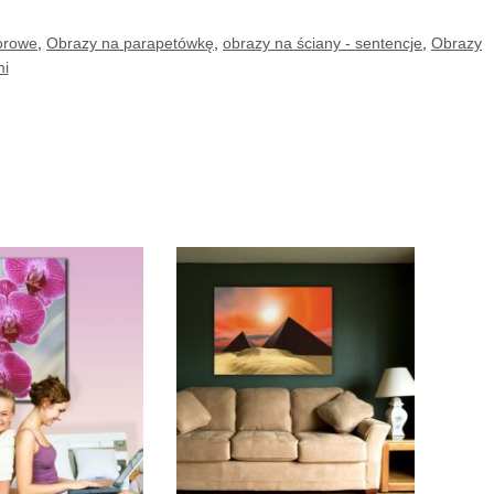
orowe
,
Obrazy na parapetówkę
,
obrazy na ściany - sentencje
,
Obrazy
mi