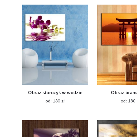
wiele
wariantów.
Opcje
można
wybrać
na
stronie
produktu
Obraz storczyk w wodzie
Obraz brama
Ten
od:
180
zł
od:
180
produkt
ma
wiele
wariantów.
Opcje