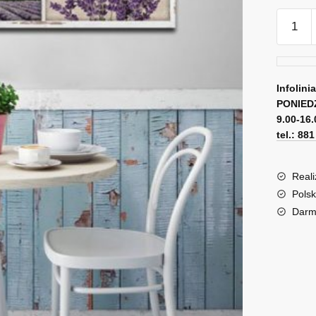
ilość
Obraz
panora
z
sentenc
Infolini
PONIED
i
9.00-16.
lawend
tel.: 88
Reali
Polsk
Darm