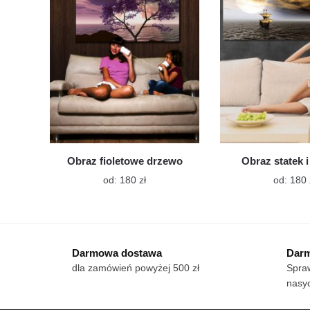
można
wybrać
na
stronie
produktu
Obraz fioletowe drzewo
Obraz statek i
Ten
od:
180
zł
od:
180
produkt
ma
wiele
wariantów.
Darmowa dostawa
Darm
Opcje
dla zamówień powyżej 500 zł
Spraw
można
nasy
wybrać
na