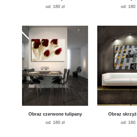
Ten
od:
180
zł
od:
180
produkt
ma
wiele
wariantów.
Opcje
można
wybrać
na
stronie
produktu
Obraz czerwone tulipany
Obraz skrzy
Ten
od:
180
zł
od:
180
produkt
ma