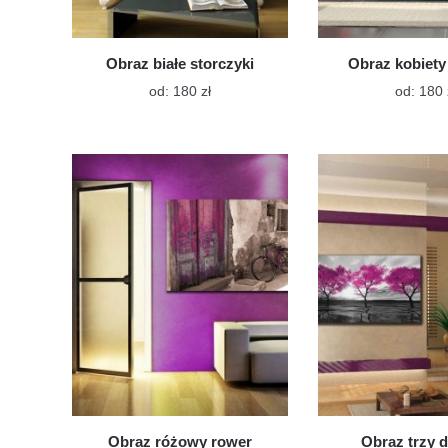
Obraz białe storczyki
Obraz kobiety 
Ten
od:
180
zł
od:
180
produkt
ma
wiele
wariantów.
Opcje
można
wybrać
na
stronie
produktu
Obraz różowy rower
Obraz trzy 