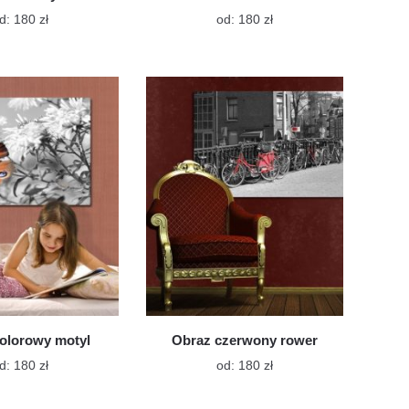
Ten
Ten
d:
180
zł
od:
180
zł
produkt
produkt
ma
ma
wiele
wiele
wariantów.
wariantów.
Opcje
Opcje
można
można
wybrać
wybrać
na
na
stronie
stronie
produktu
produktu
olorowy motyl
Obraz czerwony rower
Ten
Ten
d:
180
zł
od:
180
zł
produkt
produkt
ma
ma