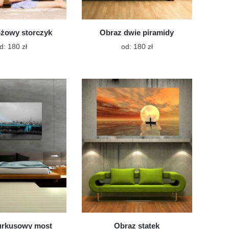
óżowy storczyk
Obraz dwie piramidy
Ten
Ten
d:
180
zł
od:
180
zł
produkt
produkt
ma
ma
wiele
wiele
wariantów.
wariantów.
Opcje
Opcje
można
można
wybrać
wybrać
na
na
stronie
stronie
produktu
produktu
urkusowy most
Obraz statek