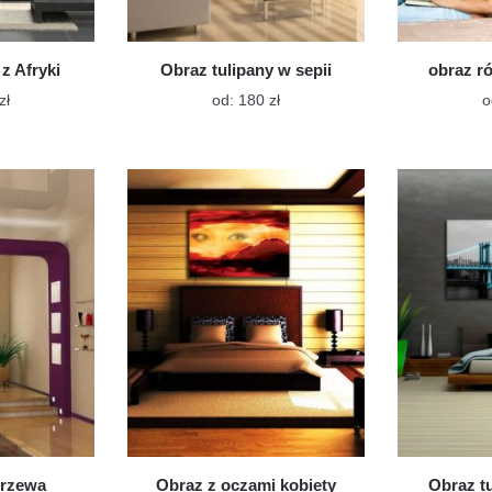
z Afryki
Obraz tulipany w sepii
obraz r
Ten
Ten
zł
od:
180
zł
o
produkt
produkt
ma
ma
wiele
wiele
wariantów.
wariantów.
Opcje
Opcje
można
można
wybrać
wybrać
na
na
stronie
stronie
produktu
produktu
drzewa
Obraz z oczami kobiety
Obraz t