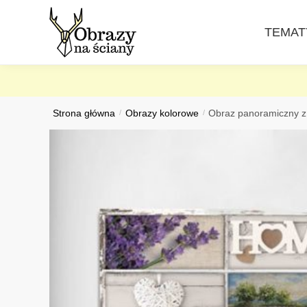
Skip
Skip
to
to
TEMAT
navigation
content
Strona główna
/
Obrazy kolorowe
/
Obraz panoramiczny z 