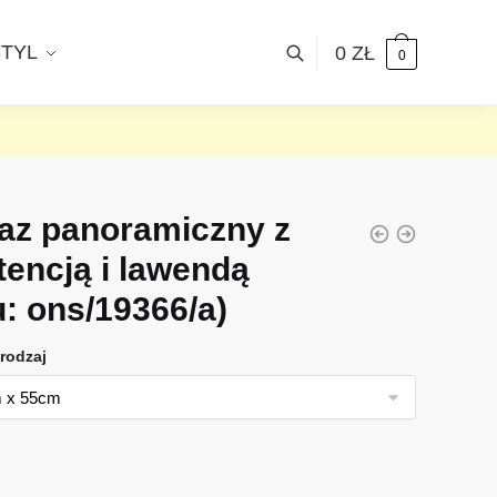
STYL
0
ZŁ
0
az panoramiczny z
tencją i lawendą
u: ons/19366/a)
rodzaj