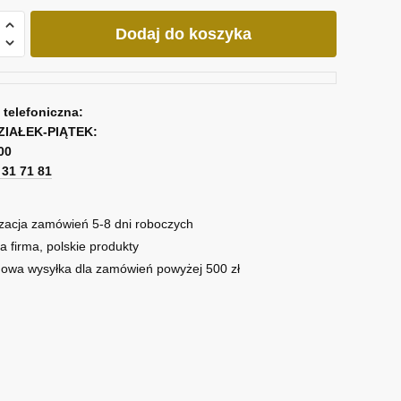
Dodaj do koszyka
miczny
ją
a telefoniczna:
ZIAŁEK-PIĄTEK:
00
ą
1 31 71 81
zacja zamówień 5-8 dni roboczych
a firma, polskie produkty
owa wysyłka dla zamówień powyżej 500 zł