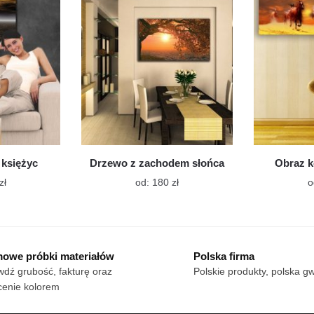
można
można
wybrać
wybrać
na
na
stronie
stronie
produktu
produktu
 księżyc
Drzewo z zachodem słońca
Obraz k
Ten
Ten
zł
od:
180
zł
o
produkt
produkt
ma
ma
wiele
wiele
wariantów.
wariantów.
owe próbki materiałów
Polska firma
Opcje
Opcje
dź grubość, fakturę oraz
Polskie produkty, polska g
można
można
cenie kolorem
wybrać
wybrać
na
na