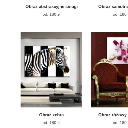
Obraz abstrakcyjne smugi
Obraz samotn
Ten
od:
180
zł
od:
180
produkt
ma
wiele
wariantów.
Opcje
można
wybrać
na
stronie
produktu
Obraz zebra
Obraz różowy 
Ten
od:
180
zł
od:
180