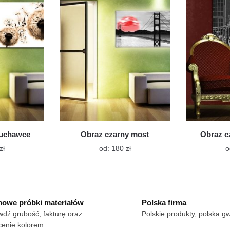
Opcje
Opcje
można
można
wybrać
wybrać
na
na
stronie
stronie
produktu
produktu
muchawce
Obraz czarny most
Obraz c
Ten
Ten
zł
od:
180
zł
o
produkt
produkt
ma
ma
wiele
wiele
wariantów.
wariantów.
owe próbki materiałów
Polska firma
Opcje
Opcje
dź grubość, fakturę oraz
Polskie produkty, polska g
można
można
cenie kolorem
wybrać
wybrać