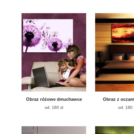
produkt
ma
wiele
wariantów.
Opcje
można
wybrać
na
stronie
produktu
Obraz różowe dmuchawce
Obraz z oczam
Ten
od:
180
zł
od:
180
produkt
ma
wiele
wariantów.