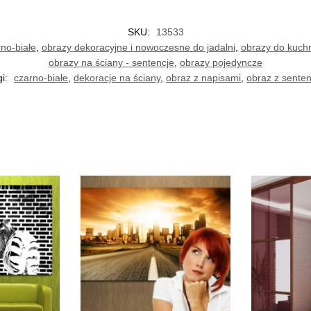
SKU:
13533
no-białe
,
obrazy dekoracyjne i nowoczesne do jadalni
,
obrazy do kuchn
obrazy na ściany - sentencje
,
obrazy pojedyncze
gi:
czarno-białe
,
dekoracje na ściany
,
obraz z napisami
,
obraz z senten