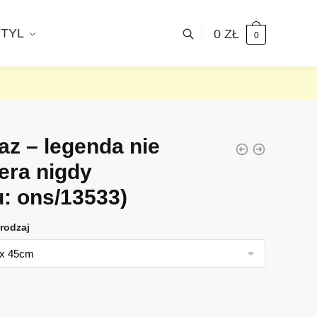
STYL
0
ZŁ
0
az – legenda nie
era nigdy
u: ons/13533)
rodzaj