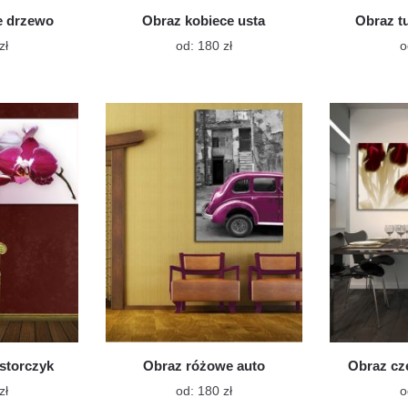
e drzewo
Obraz kobiece usta
Obraz t
Ten
Ten
zł
od:
180
zł
o
produkt
produkt
ma
ma
wiele
wiele
wariantów.
wariantów.
Opcje
Opcje
można
można
wybrać
wybrać
na
na
stronie
stronie
produktu
produktu
storczyk
Obraz różowe auto
Obraz cz
Ten
Ten
zł
od:
180
zł
o