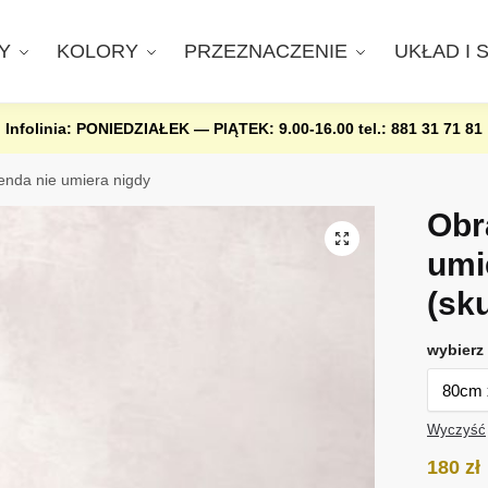
Y
KOLORY
PRZEZNACZENIE
UKŁAD I 
Infolinia: PONIEDZIAŁEK — PIĄTEK: 9.00-16.00
tel.: 881 31 71 81
enda nie umiera nigdy
Obr
umi
(sk
wybierz 
Wyczyść
180
zł