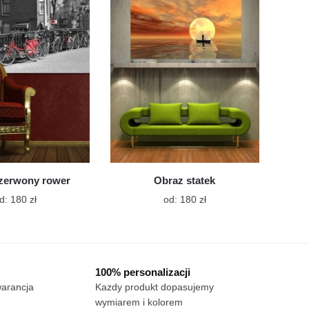
Opcje
Opcje
można
można
wybrać
wybrać
na
na
stronie
stronie
produktu
produktu
zerwony rower
Obraz statek
Ten
Ten
d:
180
zł
od:
180
zł
produkt
produkt
ma
ma
wiele
wiele
wariantów.
wariantów.
100% personalizacji
Opcje
Opcje
warancja
Kazdy produkt dopasujemy
można
można
wymiarem i kolorem
wybrać
wybrać