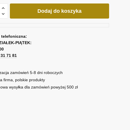
Dodaj do koszyka
a
a telefoniczna:
ZIAŁEK-PIĄTEK:
00
1 31 71 81
zacja zamówień 5-8 dni roboczych
a firma, polskie produkty
owa wysyłka dla zamówień powyżej 500 zł