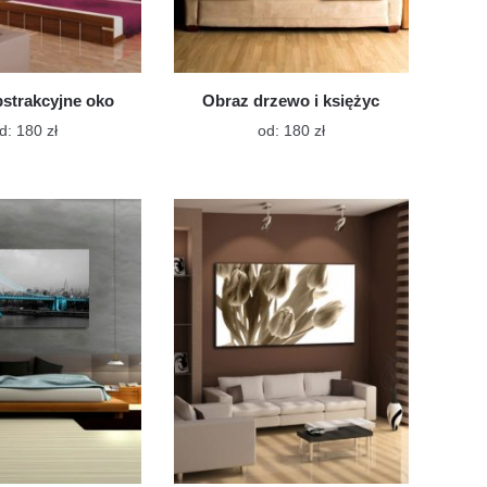
strakcyjne oko
Obraz drzewo i księżyc
Ten
Ten
d:
180
zł
od:
180
zł
produkt
produkt
ma
ma
wiele
wiele
wariantów.
wariantów.
Opcje
Opcje
można
można
wybrać
wybrać
na
na
stronie
stronie
produktu
produktu