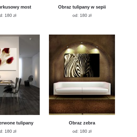
urkusowy most
Obraz tulipany w sepii
Ten
Ten
d:
180
zł
od:
180
zł
produkt
produkt
ma
ma
wiele
wiele
wariantów.
wariantów.
Opcje
Opcje
można
można
wybrać
wybrać
na
na
stronie
stronie
produktu
produktu
erwone tulipany
Obraz zebra
Ten
Ten
d:
180
zł
od:
180
zł