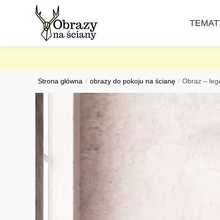
Skip
Skip
to
to
TEMAT
navigation
content
Strona główna
/
obrazy do pokoju na ścianę
/
Obraz – leg