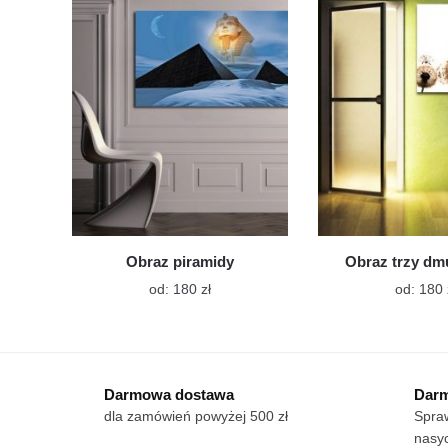
Opcje
można
wybrać
na
stronie
produktu
Obraz piramidy
Obraz trzy d
Ten
od:
180
zł
od:
180
produkt
ma
wiele
wariantów.
Darmowa dostawa
Darm
Opcje
dla zamówień powyżej 500 zł
Spraw
można
nasy
wybrać