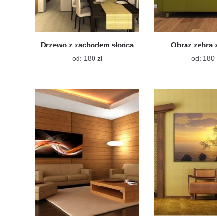
Drzewo z zachodem słońca
Obraz zebra 
Ten
od:
180
zł
od:
180
produkt
ma
wiele
wariantów.
Opcje
można
wybrać
na
stronie
produktu