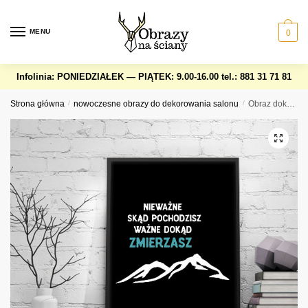
Skip
Skip
to
to
MENU
0
navigation
content
Infolinia: PONIEDZIAŁEK — PIĄTEK: 9.00-16.00
tel.: 881 31 71 81
Strona główna
/
nowoczesne obrazy do dekorowania salonu
/
Obraz dokąd zmierzasz