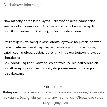
Dodatkowe informacje
Nowoczesny obraz z maksymą: “Nie ważne skąd pochodzisz,
ważne dokąd zmierzasz”. Grafika w kolorach biało-czarnych z
dodatkiem turkusu. Dekorację polecamy do salonu.
Prezentujemy wysokiej jakości obrazy cyfrowe na płótnie canwas,
naciągnięte na prawdziwy blejtram sosnowy o grubości 2 cm,
dzięki czemu obraz odstaje od ściany i nabiera trójwymiarowego
charakteru.
Boki obrazu są zadrukowane, co sprawia, że nie potrzebuje on
dodatkowej oprawy i jest gotowy do powieszenia od razu po
rozpakowaniu.
SKU:
13670
Kategorie:
nowoczesne obrazy do dekorowania salonu
,
obrazy do
pokoju na ścianę
,
obrazy na ściany - sentencje
,
Obrazy one color
,
obrazy pojedyncze