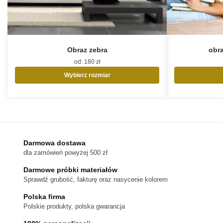
Obraz zebra
obra
od:
180
zł
Wybierz rozmiar
Ten
produkt
ma
wiele
wariantów.
Opcje
Darmowa dostawa
można
dla zamówień powyżej 500 zł
wybrać
na
Darmowe próbki materiałów
stronie
Sprawdź grubość, fakturę oraz nasycenie kolorem
produktu
Polska firma
Polskie produkty, polska gwarancja