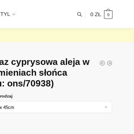
STYL
0
ZŁ
0
az cyprysowa aleja w
mieniach słońca
u: ons/70938)
rodzaj