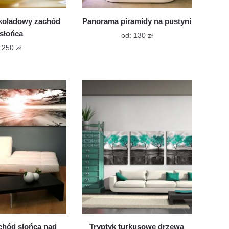
koladowy zachód
Panorama piramidy na pustyni
słońca
Ten
od:
130
zł
produkt
250
zł
ma
Ten
wiele
produkt
wariantów.
ma
Opcje
można
wiele
wybrać
wariantów.
na
Opcje
stronie
można
produktu
wybrać
na
stronie
produktu
chód słońca nad
Tryptyk turkusowe drzewa