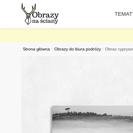
Skip
Skip
to
to
TEMAT
navigation
content
Strona główna
/
Obrazy do biura podróży
/
Obraz cypryso