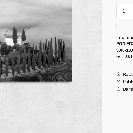
ilość
Obraz
cyprys
aleja
w
Infolini
PONIED
promien
9.00-16.
słońca
tel.: 88
Reali
Polsk
Darm