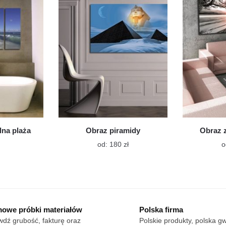
le
wiele
iantów.
wariantów.
cje
Opcje
żna
można
brać
wybrać
na
onie
stronie
oduktu
produktu
lna plaża
Obraz piramidy
Obraz 
Ten
od:
180
zł
o
produkt
n
ma
dukt
wiele
wariantów.
le
Opcje
owe próbki materiałów
Polska firma
można
iantów.
dź grubość, fakturę oraz
Polskie produkty, polska g
wybrać
cje