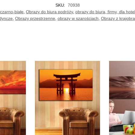
SKU:
70938
czarno-białe
,
Obrazy do biura podróży
,
obrazy do biura, firmy, dla hotel
dyncze
,
Obrazy przestrzenne
,
obrazy w szarościach
,
Obrazy z krajobr