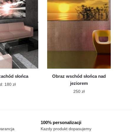
wiele
Opcje
można
wariantów.
wybrać
Opcje
na
można
stronie
wybrać
produktu
na
stronie
produktu
zachód słońca
Obraz wschód słońca nad
jeziorem
Ten
d:
180
zł
produkt
250
zł
ma
Ten
wiele
produkt
wariantów.
ma
Opcje
100% personalizacji
można
wiele
warancja
Kazdy produkt dopasujemy
wybrać
wariantów.