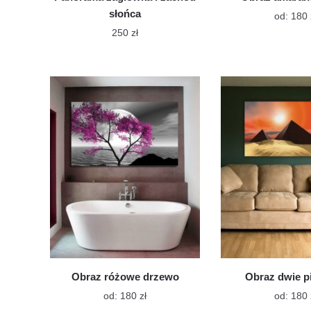
słońca
od:
180
250
zł
Ten
produkt
ma
wiele
wariantów.
Opcje
można
wybrać
na
stronie
produktu
Obraz różowe drzewo
Obraz dwie p
Ten
od:
180
zł
od:
180
produkt