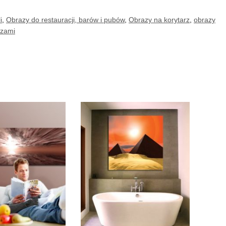
i
,
Obrazy do restauracji, barów i pubów
,
Obrazy na korytarz
,
obrazy
azami