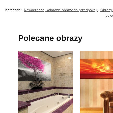
Kategorie:
Nowoczesne, kolorowe obrazy do przedpokoju
,
Obrazy 
poje
Polecane obrazy