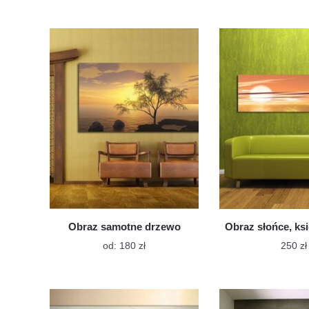
ma
wiele
wariantów.
Opcje
można
wybrać
na
stronie
produktu
Obraz samotne drzewo
Obraz słońce, ks
Ten
od:
180
zł
250
zł
produkt
Te
ma
pro
wiele
ma
wariantów.