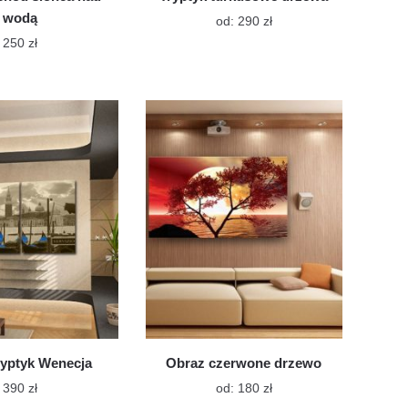
wodą
Ten
od:
290
zł
produkt
250
zł
ma
Ten
wiele
produkt
wariantów.
ma
Opcje
można
wiele
wybrać
wariantów.
na
Opcje
stronie
można
produktu
wybrać
na
stronie
produktu
ryptyk Wenecja
Obraz czerwone drzewo
Ten
390
zł
od:
180
zł
produkt