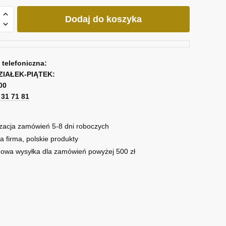
Dodaj do koszyka
owa
a telefoniczna:
ZIAŁEK-PIĄTEK:
iach
00
1 31 71 81
zacja zamówień 5-8 dni roboczych
a firma, polskie produkty
owa wysyłka dla zamówień powyżej 500 zł