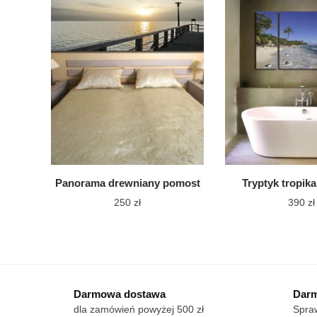
Opcje
wie
można
war
wybrać
Op
na
mo
stronie
wy
produktu
na
str
pr
Panorama drewniany pomost
Tryptyk tropika
250
zł
390
zł
Ten
Te
produkt
pro
ma
ma
wiele
wie
Darmowa dostawa
Darm
wariantów.
war
dla zamówień powyżej 500 zł
Spraw
Opcje
Op