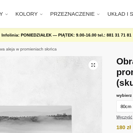
Y
KOLORY
PRZEZNACZENIE
UKŁAD I 
Infolinia: PONIEDZIAŁEK — PIĄTEK: 9.00-16.00
tel.: 881 31 71 81
wa aleja w promieniach słońca
Obr
pro
(sk
wybierz 
Wyczyść
180
zł