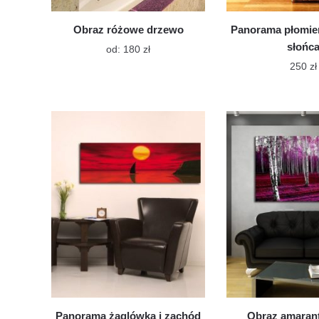
Obraz różowe drzewo
Panorama płomie
słońc
Ten
od:
180
zł
produkt
250
zł
ma
Te
wiele
pro
wariantów.
ma
Opcje
można
wie
wybrać
war
na
Op
stronie
mo
produktu
wy
na
str
pr
Panorama żaglówka i zachód
Obraz amaran