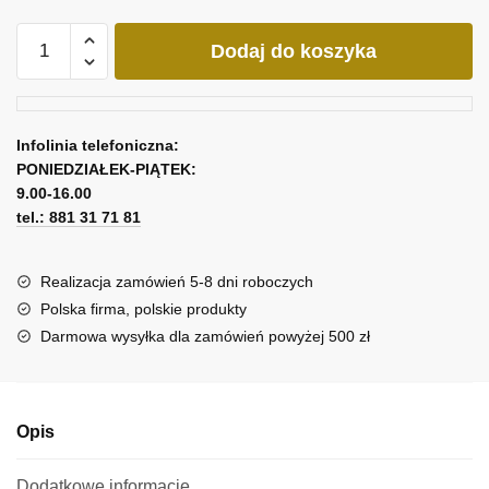
ilość
Dodaj do koszyka
Nowoczesny
obraz
z
abstrakcją
Infolinia telefoniczna:
PONIEDZIAŁEK-PIĄTEK:
9.00-16.00
tel.: 881 31 71 81
Realizacja zamówień 5-8 dni roboczych
Polska firma, polskie produkty
Darmowa wysyłka dla zamówień powyżej 500 zł
Opis
Dodatkowe informacje