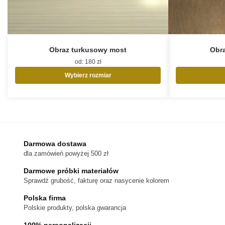
Obraz turkusowy most
Obra
od:
180
zł
Wybierz rozmiar
Ten
produkt
ma
wiele
wariantów.
Opcje
Darmowa dostawa
można
dla zamówień powyżej 500 zł
wybrać
na
Darmowe próbki materiałów
stronie
Sprawdź grubość, fakturę oraz nasycenie kolorem
produktu
Polska firma
Polskie produkty, polska gwarancja
100% personalizacji