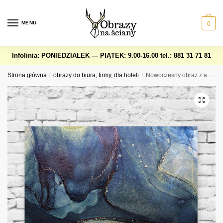
Skip
Skip
to
to
MENU
0
navigation
content
Infolinia: PONIEDZIAŁEK — PIĄTEK: 9.00-16.00
tel.: 881 31 71 81
Strona główna
/
obrazy do biura, firmy, dla hoteli
/
Nowoczesny obraz z abstrakcją