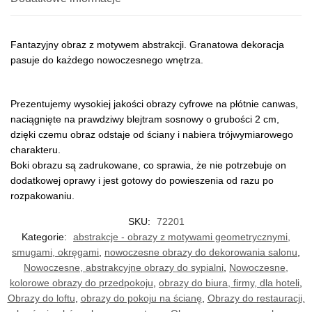
Fantazyjny obraz z motywem abstrakcji. Granatowa dekoracja
pasuje do każdego nowoczesnego wnętrza.
Prezentujemy wysokiej jakości obrazy cyfrowe na płótnie canwas,
naciągnięte na prawdziwy blejtram sosnowy o grubości 2 cm,
dzięki czemu obraz odstaje od ściany i nabiera trójwymiarowego
charakteru.
Boki obrazu są zadrukowane, co sprawia, że nie potrzebuje on
dodatkowej oprawy i jest gotowy do powieszenia od razu po
rozpakowaniu.
SKU:
72201
Kategorie:
abstrakcje - obrazy z motywami geometrycznymi,
smugami, okręgami
,
nowoczesne obrazy do dekorowania salonu
,
Nowoczesne, abstrakcyjne obrazy do sypialni
,
Nowoczesne,
kolorowe obrazy do przedpokoju
,
obrazy do biura, firmy, dla hoteli
,
Obrazy do loftu
,
obrazy do pokoju na ścianę
,
Obrazy do restauracji,