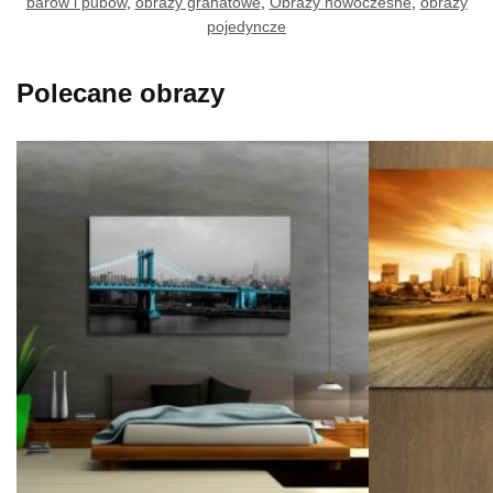
barów i pubów
,
obrazy granatowe
,
Obrazy nowoczesne
,
obrazy
pojedyncze
Polecane obrazy