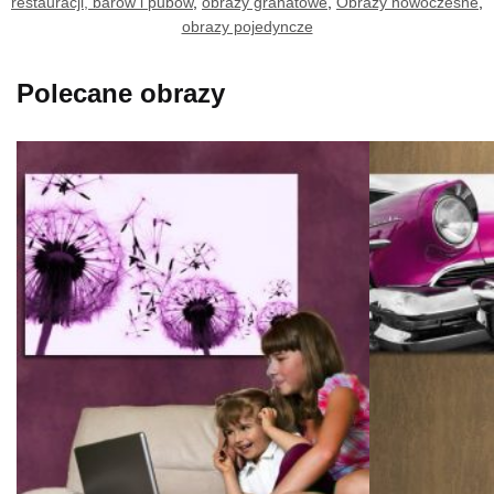
restauracji, barów i pubów
,
obrazy granatowe
,
Obrazy nowoczesne
,
obrazy pojedyncze
Polecane obrazy