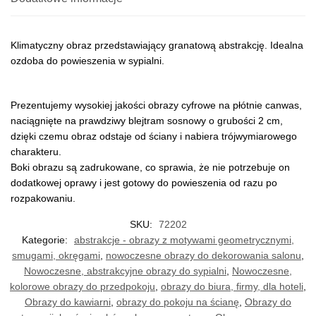
Klimatyczny obraz przedstawiający granatową abstrakcję. Idealna
ozdoba do powieszenia w sypialni.
Prezentujemy wysokiej jakości obrazy cyfrowe na płótnie canwas,
naciągnięte na prawdziwy blejtram sosnowy o grubości 2 cm,
dzięki czemu obraz odstaje od ściany i nabiera trójwymiarowego
charakteru.
Boki obrazu są zadrukowane, co sprawia, że nie potrzebuje on
dodatkowej oprawy i jest gotowy do powieszenia od razu po
rozpakowaniu.
SKU:
72202
Kategorie:
abstrakcje - obrazy z motywami geometrycznymi,
smugami, okręgami
,
nowoczesne obrazy do dekorowania salonu
,
Nowoczesne, abstrakcyjne obrazy do sypialni
,
Nowoczesne,
kolorowe obrazy do przedpokoju
,
obrazy do biura, firmy, dla hoteli
,
Obrazy do kawiarni
,
obrazy do pokoju na ścianę
,
Obrazy do