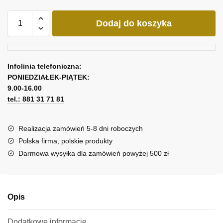
ilość
Dodaj do koszyka
Obraz
z
abstrakcyjnymi
konturami
Infolinia telefoniczna:
PONIEDZIAŁEK-PIĄTEK:
9.00-16.00
tel.: 881 31 71 81
Realizacja zamówień 5-8 dni roboczych
Polska firma, polskie produkty
Darmowa wysyłka dla zamówień powyżej 500 zł
Opis
Dodatkowe informacje