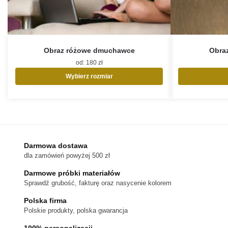
Obraz różowe dmuchawce
Obra
od:
180
zł
Wybierz rozmiar
Ten
produkt
ma
wiele
wariantów.
Opcje
Darmowa dostawa
można
dla zamówień powyżej 500 zł
wybrać
na
Darmowe próbki materiałów
stronie
Sprawdź grubość, fakturę oraz nasycenie kolorem
produktu
Polska firma
Polskie produkty, polska gwarancja
100% personalizacji