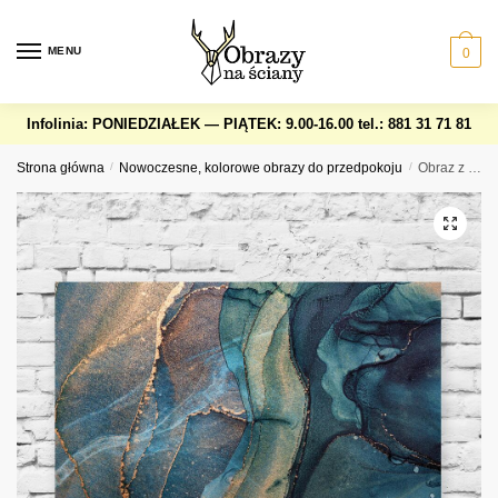
Skip
Skip
to
to
MENU
0
navigation
content
Infolinia: PONIEDZIAŁEK — PIĄTEK: 9.00-16.00
tel.: 881 31 71 81
Strona główna
/
Nowoczesne, kolorowe obrazy do przedpokoju
/
Obraz z abstrakcyjnymi konturami