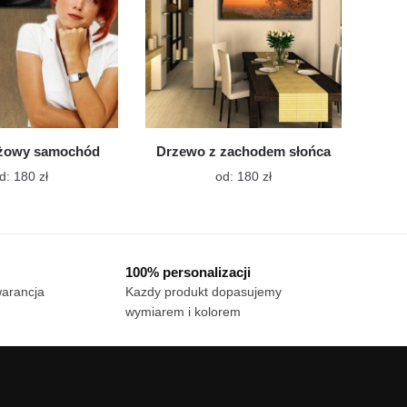
stronie
stronie
produktu
produktu
óżowy samochód
Drzewo z zachodem słońca
Ten
Ten
d:
180
zł
od:
180
zł
produkt
produkt
ma
ma
wiele
wiele
wariantów.
wariantów.
100% personalizacji
Opcje
Opcje
warancja
Kazdy produkt dopasujemy
można
można
wymiarem i kolorem
wybrać
wybrać
na
na
stronie
stronie
produktu
produktu