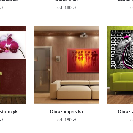
Ten
Ten
zł
od:
180
zł
o
produkt
produkt
ma
ma
wiele
wiele
wariantów.
wariantów.
Opcje
Opcje
można
można
wybrać
wybrać
na
na
stronie
stronie
produktu
produktu
storczyk
Obraz imprezka
Obraz 
Ten
Ten
zł
od:
180
zł
o
produkt
produkt
ma
ma