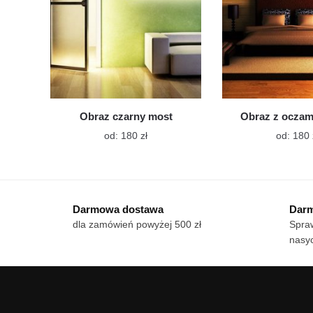
stronie
produktu
Obraz czarny most
Obraz z oczam
Ten
od:
180
zł
od:
180
produkt
ma
wiele
wariantów.
Darmowa dostawa
Darm
Opcje
dla zamówień powyżej 500 zł
Spraw
można
nasy
wybrać
na
stronie
produktu