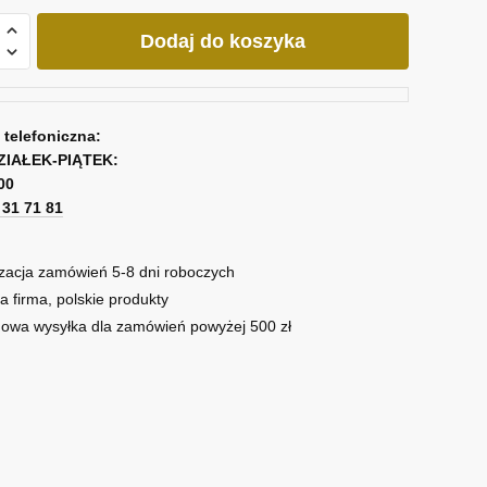
Dodaj do koszyka
go
a telefoniczna:
ZIAŁEK-PIĄTEK:
ów
00
1 31 71 81
zacja zamówień 5-8 dni roboczych
a firma, polskie produkty
owa wysyłka dla zamówień powyżej 500 zł