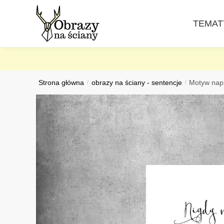
Skip
Skip
to
to
TEMAT
navigation
content
Strona główna
/
obrazy na ściany - sentencje
/
Motyw napi