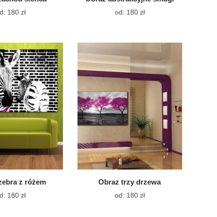
Ten
Ten
d:
180
zł
od:
180
zł
produkt
produkt
ma
ma
wiele
wiele
wariantów.
wariantów.
Opcje
Opcje
można
można
wybrać
wybrać
na
na
stronie
stronie
produktu
produktu
zebra z różem
Obraz trzy drzewa
Ten
Ten
d:
180
zł
od:
180
zł
produkt
produkt
ma
ma