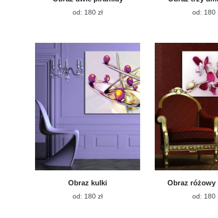
Ten
od:
180
zł
od:
180
produkt
ma
wiele
wariantów.
Opcje
można
wybrać
na
stronie
produktu
Obraz kulki
Obraz różowy 
Ten
od:
180
zł
od:
180
produkt
ma