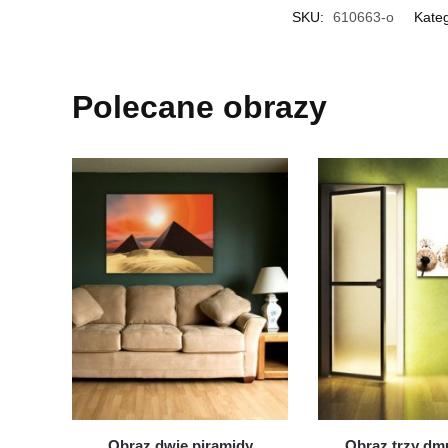
SKU:
610663-o
Kate
Polecane obrazy
Obraz dwie piramidy
Obraz trzy d