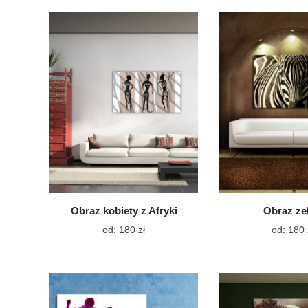
wiele
wariantów.
Opcje
można
wybrać
na
stronie
produktu
Obraz kobiety z Afryki
Obraz ze
Ten
od:
180
zł
od:
180
produkt
ma
wiele
wariantów.
Opcje