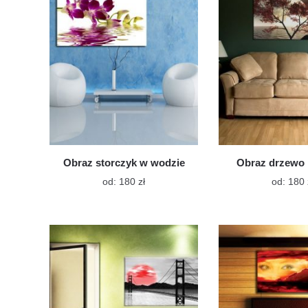
można
wybrać
na
stronie
produktu
Obraz storczyk w wodzie
Obraz drzewo 
Ten
od:
180
zł
od:
180
produkt
ma
wiele
wariantów.
Opcje
można
wybrać
na