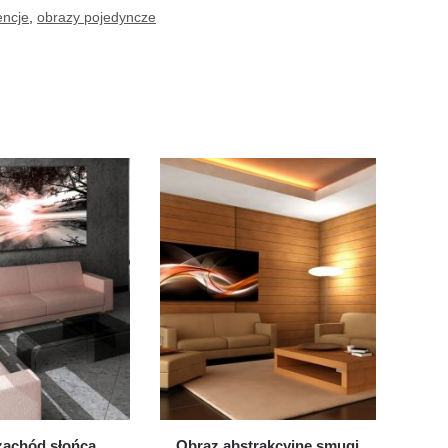
encje
,
obrazy pojedyncze
zachód słońca
Obraz abstrakcyjne smugi