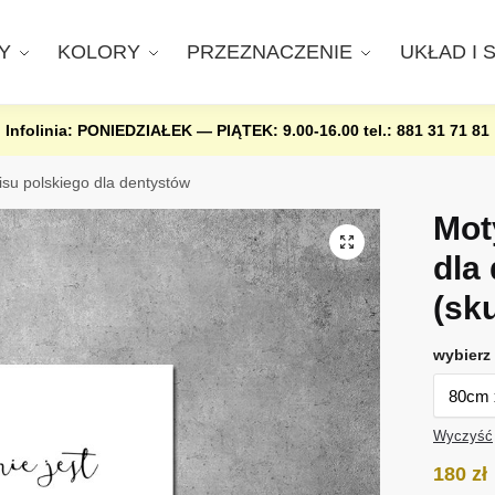
Y
KOLORY
PRZEZNACZENIE
UKŁAD I 
Infolinia: PONIEDZIAŁEK — PIĄTEK: 9.00-16.00
tel.: 881 31 71 81
su polskiego dla dentystów
Mot
dla
(sk
wybierz 
Wyczyść
180
zł