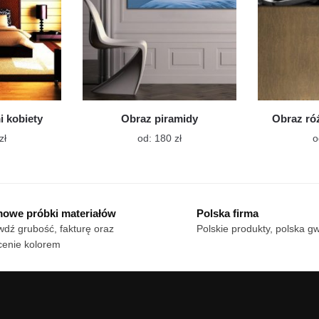
stronie
stronie
produktu
produktu
i kobiety
Obraz piramidy
Obraz r
Ten
Ten
zł
od:
180
zł
o
produkt
produkt
ma
ma
wiele
wiele
wariantów.
wariantów.
owe próbki materiałów
Polska firma
Opcje
Opcje
dź grubość, fakturę oraz
Polskie produkty, polska g
można
można
cenie kolorem
wybrać
wybrać
na
na
stronie
stronie
produktu
produktu