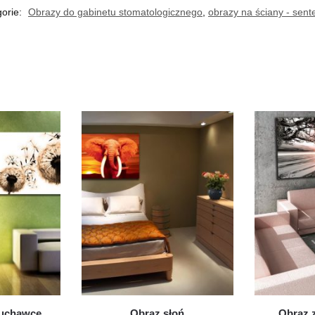
gorie:
Obrazy do gabinetu stomatologicznego
,
obrazy na ściany - sent
muchawce
Obraz słoń
Obraz 