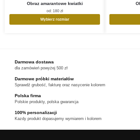
Obraz amarantowe kwiatki
O
od:
180
zł
Wybierz rozmiar
Ten
produkt
ma
wiele
wariantów.
Opcje
Darmowa dostawa
można
dla zamówień powyżej 500 zł
wybrać
na
Darmowe próbki materiałów
stronie
Sprawdź grubość, fakturę oraz nasycenie kolorem
produktu
Polska firma
Polskie produkty, polska gwarancja
100% personalizacji
Kazdy produkt dopasujemy wymiarem i kolorem