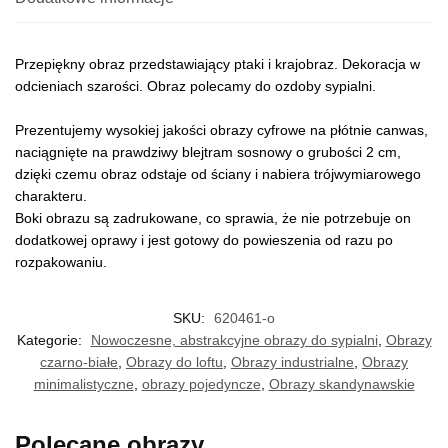
Przepiękny obraz przedstawiający ptaki i krajobraz. Dekoracja w
odcieniach szarości. Obraz polecamy do ozdoby sypialni.
Prezentujemy wysokiej jakości obrazy cyfrowe na płótnie canwas,
naciągnięte na prawdziwy blejtram sosnowy o grubości 2 cm,
dzięki czemu obraz odstaje od ściany i nabiera trójwymiarowego
charakteru.
Boki obrazu są zadrukowane, co sprawia, że nie potrzebuje on
dodatkowej oprawy i jest gotowy do powieszenia od razu po
rozpakowaniu.
SKU:
620461-o
Kategorie:
Nowoczesne, abstrakcyjne obrazy do sypialni
,
Obrazy
czarno-białe
,
Obrazy do loftu
,
Obrazy industrialne
,
Obrazy
minimalistyczne
,
obrazy pojedyncze
,
Obrazy skandynawskie
Polecane obrazy