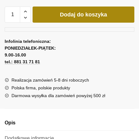
ilość
Dodaj do koszyka
Minimalistyczny
obraz
z
krajobrazem
Infolinia telefoniczna:
PONIEDZIAŁEK-PIĄTEK:
9.00-16.00
tel.: 881 31 71 81
Realizacja zamówień 5-8 dni roboczych
Polska firma, polskie produkty
Darmowa wysyłka dla zamówień powyżej 500 zł
Opis
Dodatkowe informacje