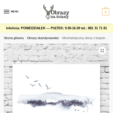
Skip
Skip
to
to
MENU
0
navigation
content
Infolinia: PONIEDZIAŁEK — PIĄTEK: 9.00-16.00
tel.: 881 31 71 81
Strona główna
/
Obrazy skandynawskie
/
Minimalistyczny obraz z krajobrazem