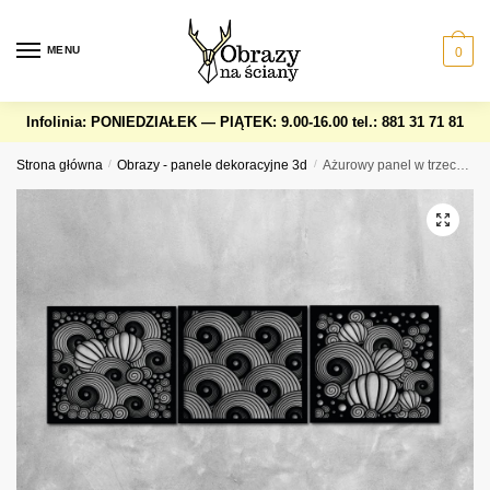
Skip
Skip
to
to
MENU
0
navigation
content
Infolinia: PONIEDZIAŁEK — PIĄTEK: 9.00-16.00
tel.: 881 31 71 81
Strona główna
/
Obrazy - panele dekoracyjne 3d
/
Ażurowy panel w trzech częściach – motyw morski