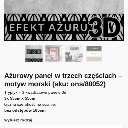
Ażurowy panel w trzech częściach –
motyw morski
(sku: ons/80052)
Tryptyk – 3 kwadratowe panele 3d
3x 55cm x 55cm
łączna szerokość na ścianie:
bez odstępów 165cm
wybierz rodzaj