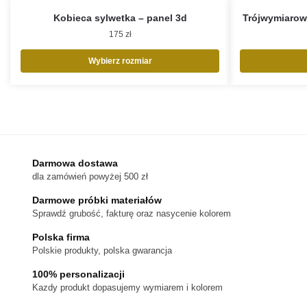
Kobieca sylwetka – panel 3d
Trójwymiarow
175
zł
Wybierz rozmiar
Ten
produkt
ma
wiele
wariantów.
Darmowa dostawa
Opcje
dla zamówień powyżej 500 zł
można
wybrać
Darmowe próbki materiałów
na
Sprawdź grubość, fakturę oraz nasycenie kolorem
stronie
Polska firma
produktu
Polskie produkty, polska gwarancja
100% personalizacji
Kazdy produkt dopasujemy wymiarem i kolorem