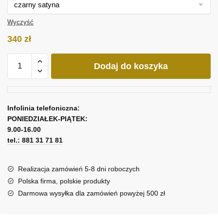
Wyczyść
340
zł
ilość
Dodaj do koszyka
Ażurowy
panel
w
trzech
Infolinia telefoniczna:
częściach
PONIEDZIAŁEK-PIĄTEK:
-
9.00-16.00
motyw
tel.: 881 31 71 81
morski
Realizacja zamówień 5-8 dni roboczych
Polska firma, polskie produkty
Darmowa wysyłka dla zamówień powyżej 500 zł