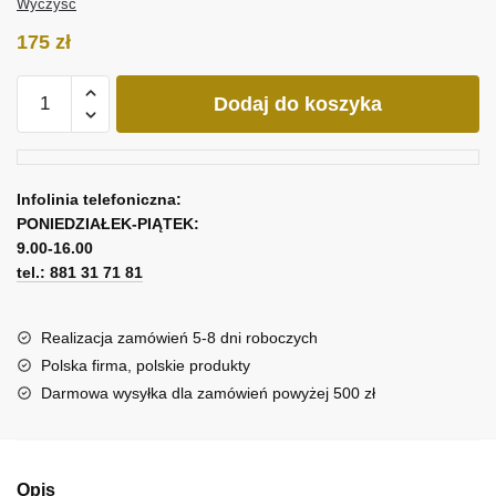
Wyczyść
175
zł
ilość
Dodaj do koszyka
Obraz
na
ścianę
z
Infolinia telefoniczna:
wycinanym
PONIEDZIAŁEK-PIĄTEK:
line
9.00-16.00
art
tel.: 881 31 71 81
Realizacja zamówień 5-8 dni roboczych
Polska firma, polskie produkty
Darmowa wysyłka dla zamówień powyżej 500 zł
Opis