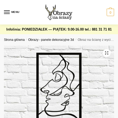
Skip
Skip
to
to
MENU
0
navigation
content
Infolinia: PONIEDZIAŁEK — PIĄTEK: 9.00-16.00
tel.: 881 31 71 81
Strona główna
/
Obrazy - panele dekoracyjne 3d
/
Obraz na ścianę z wycinanym line art