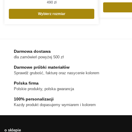
490
zł
Wybierz rozmiar
Ten
produkt
ma
wiele
wariantów.
Darmowa dostawa
dla zamówień powyżej 500 zł
Opcje
można
Darmowe próbki materiałów
wybrać
Sprawdź grubość, fakturę oraz nasycenie kolorem
na
Polska firma
stronie
Polskie produkty, polska gwarancja
produktu
100% personalizacji
Kazdy produkt dopasujemy wymiarem i kolorem
o sklepie