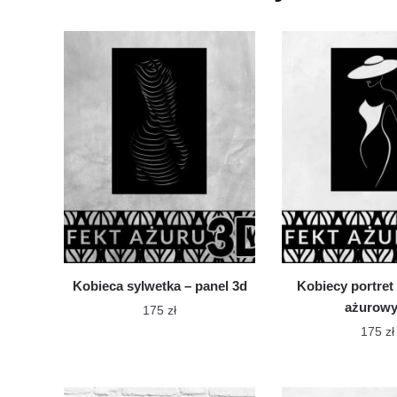
Kobieca sylwetka – panel 3d
Kobiecy portret
ażurow
175
zł
175
zł
Ten
Te
produkt
pro
ma