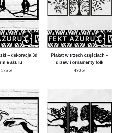
można
można
wybrać
wybrać
na
na
stronie
stronie
produktu
produktu
zki – dekoracja 3d
Plakat w trzech częściach –
rmie ażuru
drzew i ornamenty folk
175
zł
490
zł
Ten
Ten
produkt
produkt
ma
ma
wiele
wiele
wariantów.
wariantów.
Opcje
Opcje
można
można
wybrać
wybrać