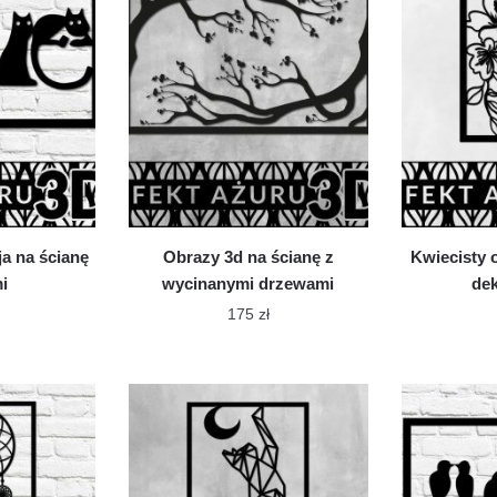
iantów.
wariantów.
cje
Opcje
żna
można
brać
wybrać
na
onie
stronie
oduktu
produktu
a na ścianę
Obrazy 3d na ścianę z
Kwiecisty o
mi
wycinanymi drzewami
dek
175
zł
n
Ten
dukt
produkt
ma
le
wiele
iantów.
wariantów.
cje
Opcje