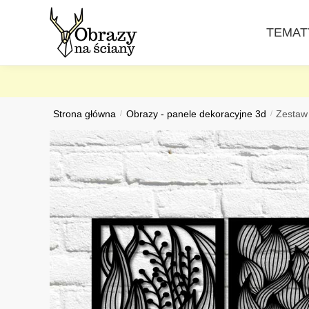
Skip
Skip
to
to
TEMAT
navigation
content
Strona główna
/
Obrazy - panele dekoracyjne 3d
/
Zestaw