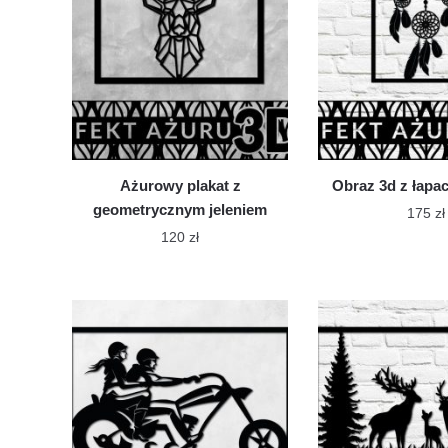
mo
wybrać
wy
na
na
stronie
str
produktu
pr
Ażurowy plakat z
Obraz 3d z łap
geometrycznym jeleniem
175
zł
120
zł
Te
Ten
pro
produkt
ma
ma
wie
wiele
war
wariantów.
Op
Opcje
mo
można
wy
wybrać
na