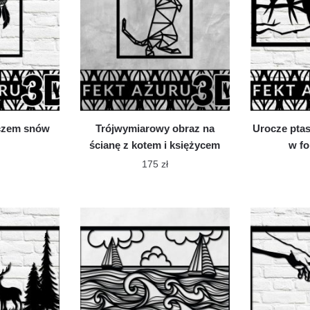
żna
można
brać
wybrać
na
onie
stronie
oduktu
produktu
aczem snów
Trójwymiarowy obraz na
Urocze ptas
ścianę z kotem i księżycem
w fo
175
zł
n
Ten
dukt
produkt
ma
le
wiele
iantów.
wariantów.
cje
Opcje
żna
można
brać
wybrać