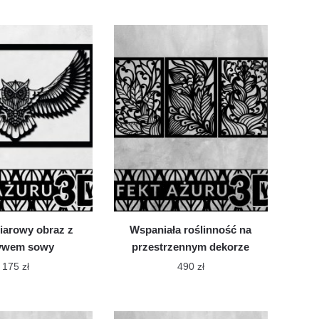
iarowy obraz z
Wspaniała roślinność na
ywem sowy
przestrzennym dekorze
175
zł
490
zł
Ten
Ten
produkt
produkt