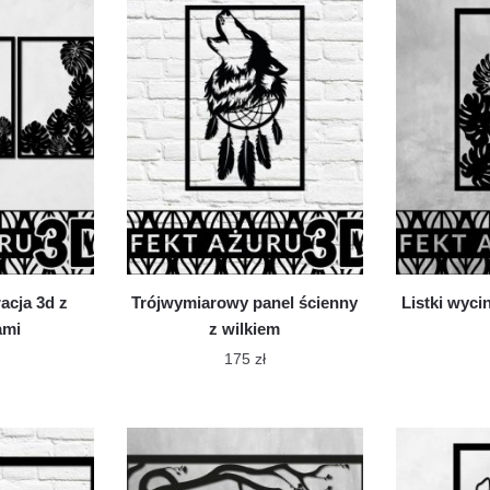
ma
le
wiele
iantów.
wariantów.
cje
Opcje
żna
można
brać
wybrać
na
onie
stronie
oduktu
produktu
acja 3d z
Trójwymiarowy panel ścienny
Listki wyci
ami
z wilkiem
175
zł
n
Ten
dukt
produkt
ma
le
wiele