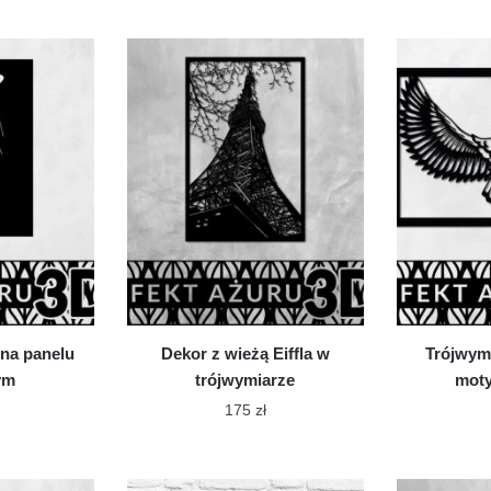
 na panelu
Dekor z wieżą Eiffla w
Trójwym
ym
trójwymiarze
mot
175
zł
n
Ten
dukt
produkt