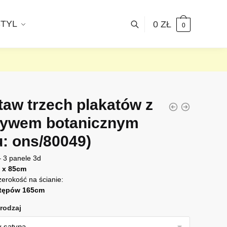
STYL
0
ZŁ
0
taw trzech plakatów z
ywem botanicznym
u: ons/80049)
– 3 panele 3d
 x 85cm
zerokość na ścianie:
tępów 165cm
rodzaj