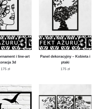
wariantów.
Opcje
Opcje
można
można
wybrać
wybrać
na
na
stronie
stronie
produktu
produktu
rnament i line-art
Panel dekoracyjny – Kobieta i
oracja 3d
ptaki
175
zł
175
zł
Ten
Ten
produkt
produkt
ma
ma
wiele
wiele
wariantów.
wariantów.
Opcje
Opcje