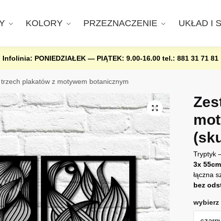
Y
KOLORY
PRZEZNACZENIE
UKŁAD I 
Infolinia: PONIEDZIAŁEK — PIĄTEK: 9.00-16.00
tel.: 881 31 71 81
 trzech plakatów z motywem botanicznym
Zes
mot
(sk
Tryptyk 
3x 55cm
łączna s
bez ods
wybierz 