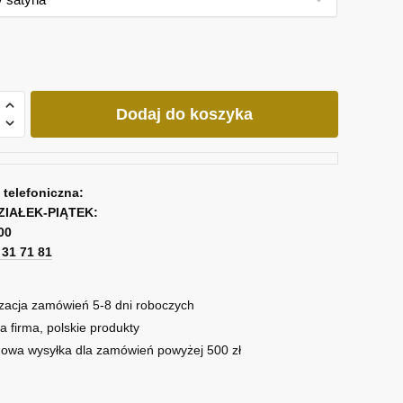
Dodaj do koszyka
w
a telefoniczna:
ZIAŁEK-PIĄTEK:
em
00
cznym
1 31 71 81
zacja zamówień 5-8 dni roboczych
a firma, polskie produkty
owa wysyłka dla zamówień powyżej 500 zł