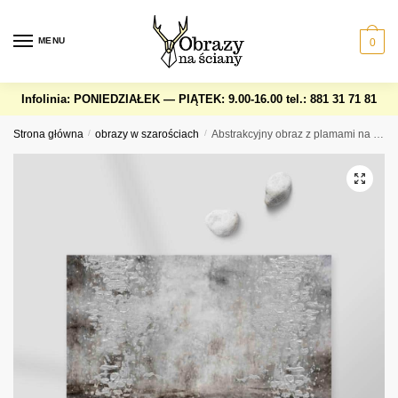
Skip
Skip
to
to
MENU
0
navigation
content
Infolinia: PONIEDZIAŁEK — PIĄTEK: 9.00-16.00
tel.: 881 31 71 81
Strona główna
/
obrazy w szarościach
/
Abstrakcyjny obraz z plamami na betonie