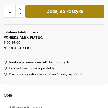
ilość
Dodaj do koszyka
Abstrakcyjny
obraz
z
plamami
Infolinia telefoniczna:
na
PONIEDZIAŁEK-PIĄTEK:
betonie
9.00-16.00
tel.: 881 31 71 81
Realizacja zamówień 5-8 dni roboczych
Polska firma, polskie produkty
Darmowa wysyłka dla zamówień powyżej 500 zł
Opis
Dodatkowe informacje