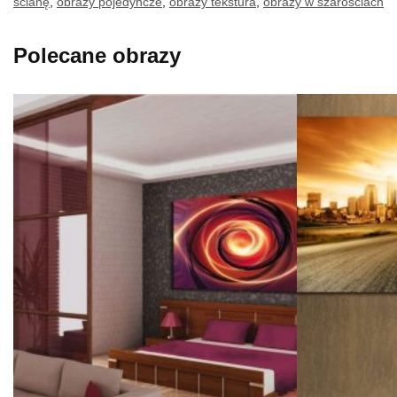
ścianę
,
obrazy pojedyncze
,
obrazy tekstura
,
obrazy w szarościach
Polecane obrazy