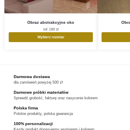
Obraz abstrakcyjne oko
Obra
od:
180
zł
Wybierz rozmiar
Ten
produkt
ma
wiele
wariantów.
Opcje
Darmowa dostawa
można
dla zamówień powyżej 500 zł
wybrać
na
Darmowe próbki materiałów
stronie
Sprawdź grubość, fakturę oraz nasycenie kolorem
produktu
Polska firma
Polskie produkty, polska gwarancja
100% personalizacji
Kazdy produkt dopasujemy wymiarem i kolorem