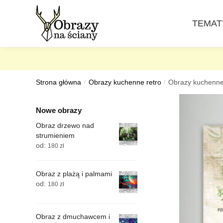
Skip
Skip
to
to
TEMAT
navigation
content
Strona główna
/
Obrazy kuchenne retro
/
Obrazy kuchenne 
Nowe obrazy
Obraz drzewo nad
strumieniem
od:
180
zł
Obraz z plażą i palmami
od:
180
zł
Obraz z dmuchawcem i