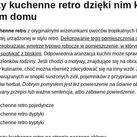
y kuchenne retro dzięki nim 
em domu
henne retro
z oryginalnymi wizerunkami owoców tropikalnych l
tej urządzonej w stylu retro.
Dekorowanie tego pomieszczenia ob
rzeobrażając wnętrze typowo robocze w pomieszczenie, w któr
spotykać z bliskimi
. Odpowiednia aranżacja kuchni może spraw
złonków rodziny. Jeśli chodzi o motywy, znajdujące się na obra
y kulinarne, choć można również zdecydować się na inny wzór.
owiązanych w snopki suszonych ziół, pojemników z przyprawam
ów herbat.
Dobrym pomysłem jest też powieszenie na ścianie ob
wany przepis lub ważna sentencja, albo zabawne powiedzenie
.
uchenne retro pojedyncze
chenne retro dyptyki
chenne retro tryptyki