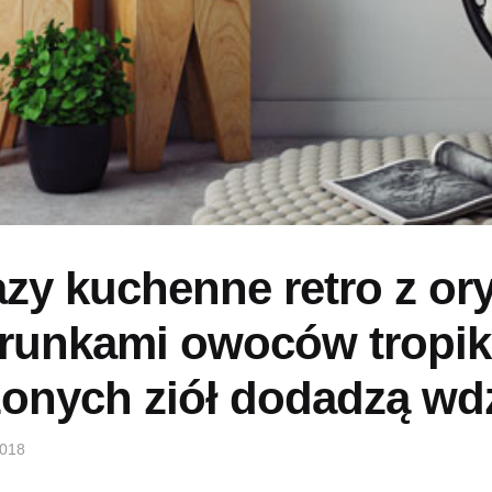
zy kuchenne retro z or
runkami owoców tropik
onych ziół dodadzą wdz
2018