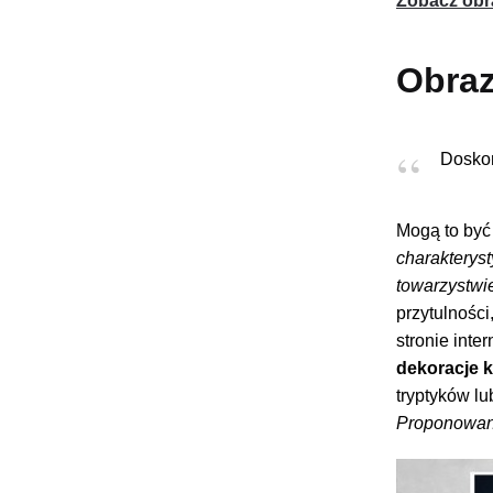
Zobacz obr
Obraz
Doskon
Mogą to być 
charakteryst
towarzystwie
przytulnośc
stronie inte
dekoracje 
tryptyków l
Proponowane