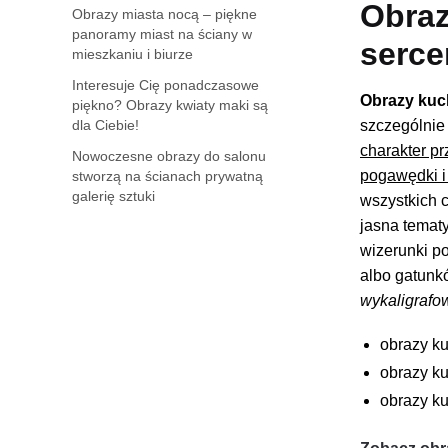
Obraz
Obrazy miasta nocą – piękne
panoramy miast na ściany w
serc
mieszkaniu i biurze
Interesuje Cię ponadczasowe
Obrazy kuc
piękno? Obrazy kwiaty maki są
szczególnie 
dla Ciebie!
charakter p
Nowoczesne obrazy do salonu
pogawędki i 
stworzą na ścianach prywatną
galerię sztuki
wszystkich c
jasna temat
wizerunki p
albo gatunk
wykaligrafo
obrazy k
obrazy ku
obrazy ku