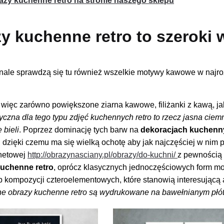
azy kuchenne retro na stronie naszego sklepu
y kuchenne retro to szeroki
ale sprawdzą się tu również wszelkie motywy kawowe w najr
więc zarówno powiększone ziarna kawowe, filiżanki z kawą, jak
yczna dla tego typu zdjęć kuchennych retro to rzecz jasna ciemny
 bieli
. Poprzez dominację tych barw na
dekoracjach kuchenny
i, dzięki czemu ma się wielką ochotę aby jak najczęściej w ni
rnetowej
http://obrazynasciany.pl/obrazy/do-kuchni/
z pewnością 
kuchenne retro
, oprócz klasycznych jednoczęściowych form mo
ub kompozycji czteroelementowych, które stanowią interesującą
 obrazy kuchenne retro są wydrukowane na bawełnianym płótn