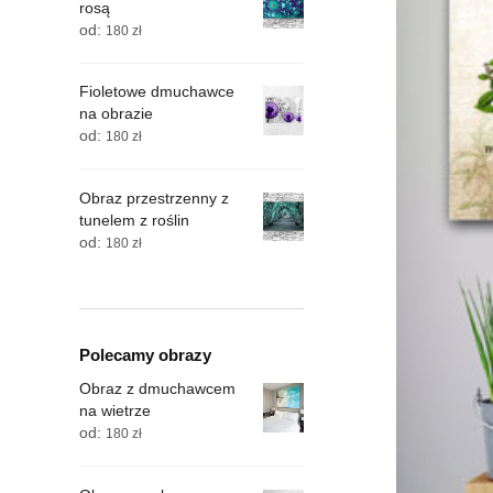
rosą
od:
180
zł
Fioletowe dmuchawce
na obrazie
od:
180
zł
Obraz przestrzenny z
tunelem z roślin
od:
180
zł
Polecamy obrazy
Obraz z dmuchawcem
na wietrze
od:
180
zł