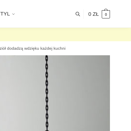
STYL
0
ZŁ
0
ziół dodadzą wdzięku każdej kuchni