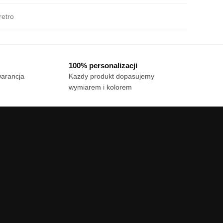
etro
100% personalizacji
warancja
Kazdy produkt dopasujemy
wymiarem i kolorem