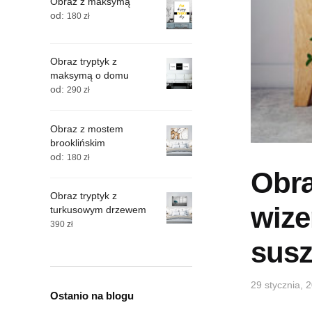
Obraz z maksymą
od:
180
zł
Obraz tryptyk z
maksymą o domu
od:
290
zł
Obraz z mostem
brooklińskim
od:
180
zł
Obra
Obraz tryptyk z
wize
turkusowym drzewem
390
zł
susz
29 stycznia, 
Ostanio na blogu