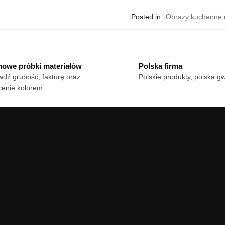
Posted in:
Obrazy kuchenne r
owe próbki materiałów
Polska firma
dź grubość, fakturę oraz
Polskie produkty, polska g
cenie kolorem