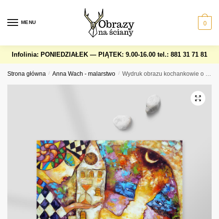
Skip
Skip
to
to
MENU
0
navigation
content
Infolinia: PONIEDZIAŁEK — PIĄTEK: 9.00-16.00
tel.: 881 31 71 81
Strona główna
/
Anna Wach - malarstwo
/
Wydruk obrazu kochankowie o północy