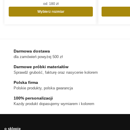
od:
180
zł
Wybierz rozmiar
Ten
produkt
ma
wiele
wariantów.
Opcje
Darmowa dostawa
można
dla zamówień powyżej 500 zł
wybrać
na
Darmowe próbki materiałów
stronie
Sprawdź grubość, fakturę oraz nasycenie kolorem
produktu
Polska firma
Polskie produkty, polska gwarancja
100% personalizacji
Kazdy produkt dopasujemy wymiarem i kolorem
o sklepie