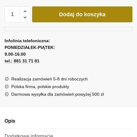
ilość
Dodaj do koszyka
Wydruk
obrazu
kochankowie
o
Infolinia telefoniczna:
północy
PONIEDZIAŁEK-PIĄTEK:
9.00-16.00
tel.: 881 31 71 81
Realizacja zamówień 5-8 dni roboczych
Polska firma, polskie produkty
Darmowa wysyłka dla zamówień powyżej 500 zł
Opis
Dodatkowe informacje