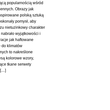
nącą popularnością wśród
iennych. Obrazy jak
nspirowane polską sztuką
oskonały pomysł, aby
zu nietuzinkowy charakter
y nabrało wyjątkowości i
racje jak haftowane
 do klimatów
znych to nakreślone
esą kolorowe wzory,
ące tkane serwety
 […]