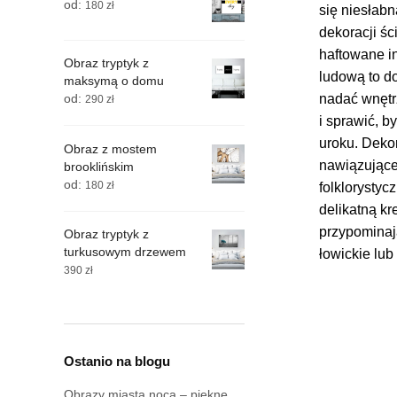
od:
180
zł
się niesłab
dekoracji śc
haftowane i
Obraz tryptyk z
ludową to d
maksymą o domu
nadać wnętr
od:
290
zł
i sprawić, b
uroku. Deko
Obraz z mostem
nawiązujące
brooklińskim
od:
180
zł
folklorystyc
delikatną kr
przypominaj
Obraz tryptyk z
turkusowym drzewem
łowickie lub
390
zł
Ostanio na blogu
Obrazy miasta nocą – piękne