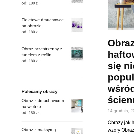
od:
180
zł
Fioletowe dmuchawce
na obrazie
od:
180
zł
Obraz
Obraz przestrzenny z
hafto
tunelem z roślin
od:
180
zł
się n
popul
wśród
Polecamy obrazy
ście
Obraz z dmuchawcem
na wietrze
14 grudnia, 2
od:
180
zł
Obrazy jak 
Obraz z maksymą
wzory Obraz