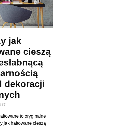
y jak
wane cieszą
iesłabnącą
arnością
 dekoracji
nnych
017
haftowane to oryginalne
y jak haftowane cieszą