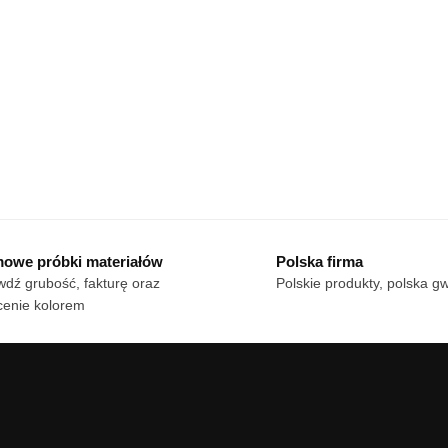
owe próbki materiałów
Polska firma
dź grubość, fakturę oraz
Polskie produkty, polska g
cenie kolorem