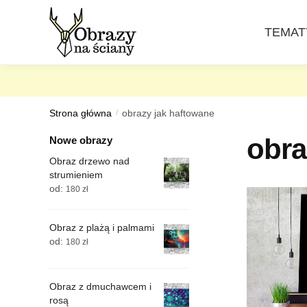
Skip
Skip
to
to
TEMAT
navigation
content
Strona główna
/
obrazy jak haftowane
obra
Nowe obrazy
Obraz drzewo nad
strumieniem
od:
180
zł
Obraz z plażą i palmami
od:
180
zł
Obraz z dmuchawcem i
rosą