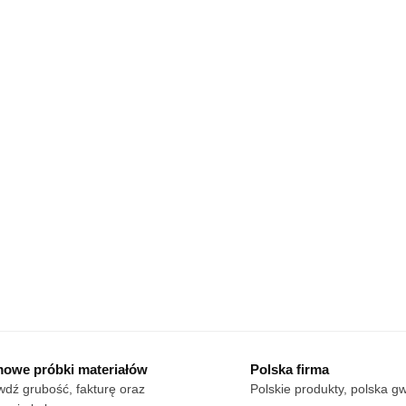
owe próbki materiałów
Polska firma
dź grubość, fakturę oraz
Polskie produkty, polska g