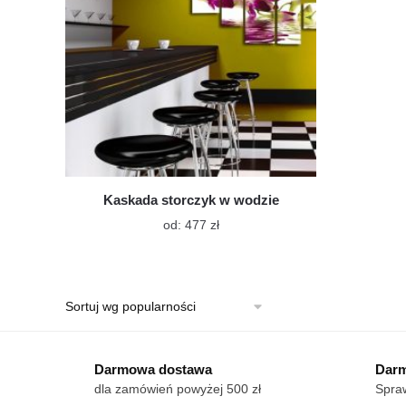
Kaskada storczyk w wodzie
Ten
od:
477
zł
produkt
ma
wiele
wariantów.
Opcje
można
wybrać
Darmowa dostawa
Darm
na
dla zamówień powyżej 500 zł
Spraw
stronie