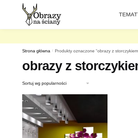
Skip
Skip
to
to
TEMAT
navigation
content
Strona główna
/
Produkty oznaczone “obrazy z storczykiem
obrazy z storczyki