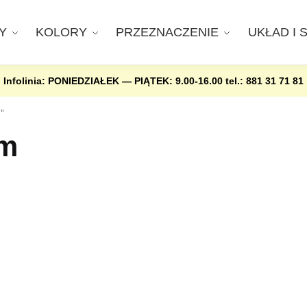
Y
KOLORY
PRZEZNACZENIE
UKŁAD I 
Infolinia: PONIEDZIAŁEK — PIĄTEK: 9.00-16.00
tel.: 881 31 71 81
”
em