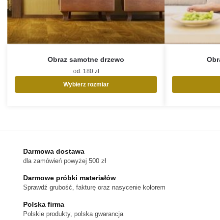
Obraz samotne drzewo
Obra
od:
180
zł
Wybierz rozmiar
Ten
produkt
ma
wiele
wariantów.
Opcje
Darmowa dostawa
można
dla zamówień powyżej 500 zł
wybrać
na
Darmowe próbki materiałów
stronie
Sprawdź grubość, fakturę oraz nasycenie kolorem
produktu
Polska firma
Polskie produkty, polska gwarancja