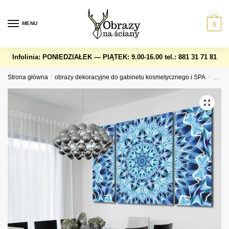
Skip
Skip
to
to
MENU
0
navigation
content
Infolinia: PONIEDZIAŁEK — PIĄTEK: 9.00-16.00
tel.: 881 31 71 81
Strona główna
/
obrazy dekoracyjne do gabinetu kosmetycznego i SPA
/
Trypt