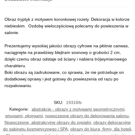
Obraz tryptyk z motywem koronkowej rozety. Dekoracja w kolorze
niebieskim. Ozdobę wieloczęściową polecamy do powieszenia w
salonie.
Prezentujemy wysokiej jakości obrazy cyfrowe na płótnie canwas,
naciągnięte na prawdziwy blejtram sosnowy o grubości 2 cm,
dzięki czemu obraz odstaje od ściany i nabiera trójwymiarowego
charakteru.
Boki obrazu są zadrukowane, co sprawia, że nie potrzebuje on
dodatkowej oprawy i jest gotowy do powieszenia od razu po
rozpakowaniu.
SKU:
19318/b
Kategorie:
abstrakcje - obrazy z motywami geometrycznymi,
smugami, okręgami
,
nowoczesne obrazy do dekorowania salonu
,
Nowoczesne, abstrakcyjne obrazy do sypialni
,
obrazy dekoracyjne
do gabinetu kosmetycznego i SPA
,
obrazy do biura, firmy, dla hoteli
,