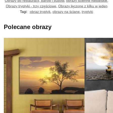
Obrazy do restauracji, barów i pubów
,
obrazy ścienne niebieskie
,
Obrazy tryptyki - trzy częściowe
,
Obrazy łączone z kilku w jeden
Tagi:
obraz tryptyk
,
obrazy na ściane
,
tryptyki
Polecane obrazy