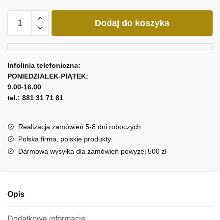
ilość
Dodaj do koszyka
Zielony
obraz
z
motywem
Infolinia telefoniczna:
krajobrazu
PONIEDZIAŁEK-PIĄTEK:
9.00-16.00
tel.: 881 31 71 81
Realizacja zamówień 5-8 dni roboczych
Polska firma, polskie produkty
Darmowa wysyłka dla zamówień powyżej 500 zł
Opis
Dodatkowe informacje