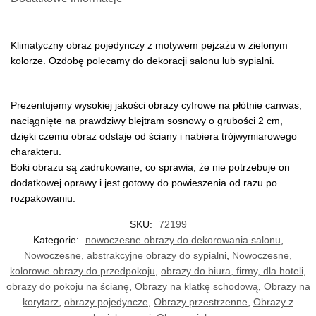
Klimatyczny obraz pojedynczy z motywem pejzażu w zielonym
kolorze. Ozdobę polecamy do dekoracji salonu lub sypialni.
Prezentujemy wysokiej jakości obrazy cyfrowe na płótnie canwas,
naciągnięte na prawdziwy blejtram sosnowy o grubości 2 cm,
dzięki czemu obraz odstaje od ściany i nabiera trójwymiarowego
charakteru.
Boki obrazu są zadrukowane, co sprawia, że nie potrzebuje on
dodatkowej oprawy i jest gotowy do powieszenia od razu po
rozpakowaniu.
SKU:
72199
Kategorie:
nowoczesne obrazy do dekorowania salonu
,
Nowoczesne, abstrakcyjne obrazy do sypialni
,
Nowoczesne,
kolorowe obrazy do przedpokoju
,
obrazy do biura, firmy, dla hoteli
,
obrazy do pokoju na ścianę
,
Obrazy na klatkę schodową
,
Obrazy na
korytarz
,
obrazy pojedyncze
,
Obrazy przestrzenne
,
Obrazy z