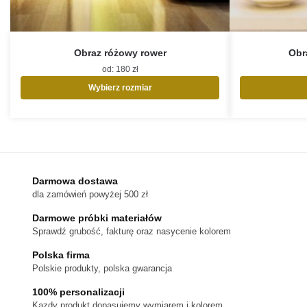
Obraz różowy rower
Obra
od:
180
zł
Wybierz rozmiar
Ten
produkt
ma
wiele
wariantów.
Opcje
Darmowa dostawa
można
dla zamówień powyżej 500 zł
wybrać
na
Darmowe próbki materiałów
stronie
Sprawdź grubość, fakturę oraz nasycenie kolorem
produktu
Polska firma
Polskie produkty, polska gwarancja
100% personalizacji
Kazdy produkt dopasujemy wymiarem i kolorem