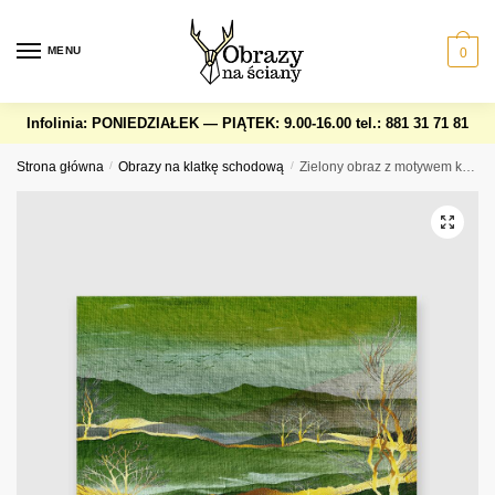
Skip
Skip
to
to
MENU
0
navigation
content
Infolinia: PONIEDZIAŁEK — PIĄTEK: 9.00-16.00
tel.: 881 31 71 81
Strona główna
/
Obrazy na klatkę schodową
/
Zielony obraz z motywem krajobrazu