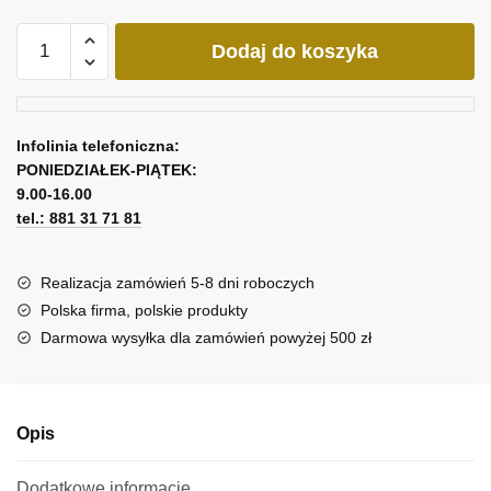
ilość
Dodaj do koszyka
Replika
obrazu
-
Tajemnice
Infolinia telefoniczna:
Bosforu
PONIEDZIAŁEK-PIĄTEK:
9.00-16.00
tel.: 881 31 71 81
Realizacja zamówień 5-8 dni roboczych
Polska firma, polskie produkty
Darmowa wysyłka dla zamówień powyżej 500 zł
Opis
Dodatkowe informacje