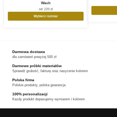
Wach
od:
220
zł
Wybierz rozmiar
Ten
produkt
ma
wiele
wariantów.
Opcje
Darmowa dostawa
można
dla zamówień powyżej 500 zł
wybrać
na
Darmowe próbki materiałów
stronie
Sprawdź grubość, fakturę oraz nasycenie kolorem
produktu
Polska firma
Polskie produkty, polska gwarancja
100% personalizacji
Kazdy produkt dopasujemy wymiarem i kolorem