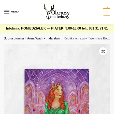
Skip
Skip
to
to
MENU
0
navigation
content
Infolinia: PONIEDZIAŁEK — PIĄTEK: 9.00-16.00
tel.: 881 31 71 81
Strona główna
/
Anna Wach - malarstwo
/
Replika obrazu – Tajemnice Bosforu