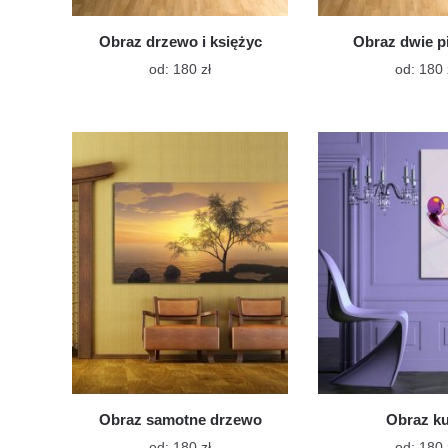
Obraz drzewo i księżyc
Obraz dwie p
Ten
od:
180
zł
od:
180
produkt
ma
wiele
wariantów.
Opcje
można
wybrać
na
stronie
produktu
Obraz samotne drzewo
Obraz ku
Ten
od:
180
zł
od:
180