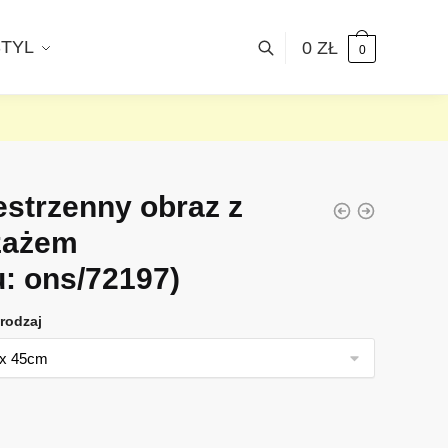
STYL
0
ZŁ
0
estrzenny obraz z
zażem
u: ons/72197)
rodzaj