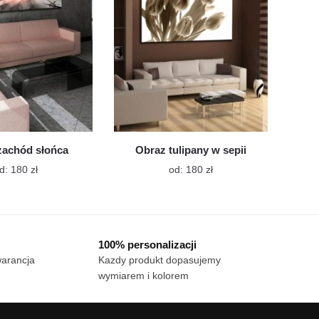
wybrać
wybrać
na
na
stronie
stronie
produktu
produktu
zachód słońca
Obraz tulipany w sepii
Ten
Ten
d:
180
zł
od:
180
zł
produkt
produkt
ma
ma
wiele
wiele
wariantów.
wariantów.
100% personalizacji
Opcje
Opcje
warancja
Kazdy produkt dopasujemy
można
można
wymiarem i kolorem
wybrać
wybrać
na
na
stronie
stronie