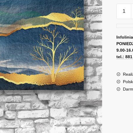
ilość
Przestr
obraz
z
pejzaż
Infolini
PONIED
9.00-16.
tel.: 88
Reali
Polsk
Darm