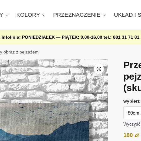
Y
KOLORY
PRZEZNACZENIE
UKŁAD I 
Infolinia: PONIEDZIAŁEK — PIĄTEK: 9.00-16.00
tel.: 881 31 71 81
y obraz z pejzażem
Prz
pej
(sk
wybierz 
Wyczyść
180
zł