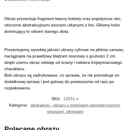
Obraz prezentuje fragment twarzy kobiety oraz pojedyncze oko,
otoczone abstrakcyjnymi wzorami utkanymi z linii. Główny kolor
dominujący to odcień starego złota.
Prezentujemy wysokiej jakości obrazy cyfrowe na płótnie canwas,
naciągnięte na prawdziwy blejtram sosnowy o grubości 2 cm,
dzięki czemu obraz odstaje od ściany i nabiera trójwymiarowego
charakteru.
Boki obrazu są zadrukowane, co sprawia, że nie potrzebuje on
dodatkowej oprawy i jest gotowy do powieszenia od razu po
rozpakowaniu.
SKU:
12031-o
Kategoria:
abstrakcje - obrazy z motywami geometrycznymi,
smugami, okręgami
Polecane obrazy