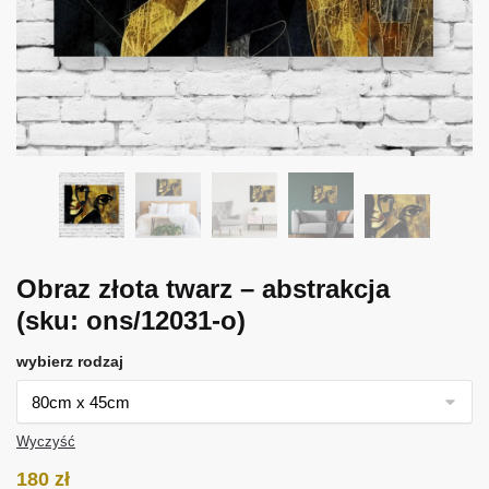
Obraz złota twarz – abstrakcja
(sku: ons/12031-o)
wybierz rodzaj
Wyczyść
180
zł