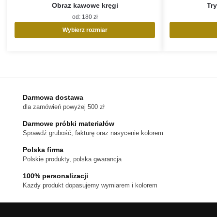
Obraz kawowe kręgi
Try
od:
180
zł
Wybierz rozmiar
Ten
produkt
ma
wiele
wariantów.
Opcje
Darmowa dostawa
można
dla zamówień powyżej 500 zł
wybrać
na
Darmowe próbki materiałów
stronie
Sprawdź grubość, fakturę oraz nasycenie kolorem
produktu
Polska firma
Polskie produkty, polska gwarancja
100% personalizacji
Kazdy produkt dopasujemy wymiarem i kolorem