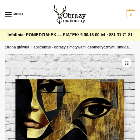
Skip
Skip
to
to
MENU
0
navigation
content
Infolinia: PONIEDZIAŁEK — PIĄTEK: 9.00-16.00
tel.: 881 31 71 81
Strona główna
/
abstrakcje - obrazy z motywami geometrycznymi, smugami, okręgami