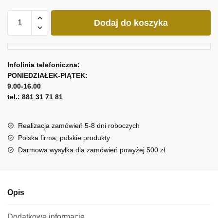
ilość
Dodaj do koszyka
Obraz
złota
twarz
-
Infolinia telefoniczna:
abstrakcja
PONIEDZIAŁEK-PIĄTEK:
9.00-16.00
tel.: 881 31 71 81
Realizacja zamówień 5-8 dni roboczych
Polska firma, polskie produkty
Darmowa wysyłka dla zamówień powyżej 500 zł
Opis
Dodatkowe informacje