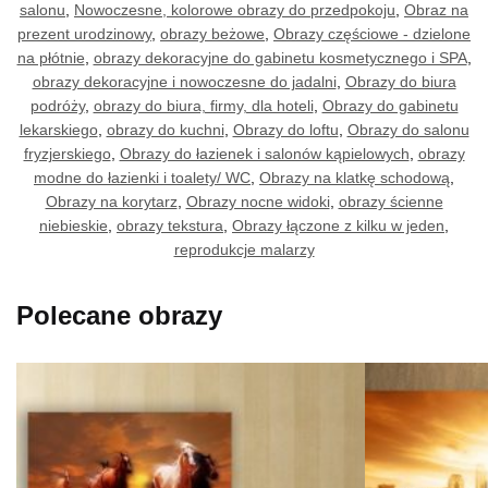
salonu
,
Nowoczesne, kolorowe obrazy do przedpokoju
,
Obraz na
prezent urodzinowy
,
obrazy beżowe
,
Obrazy częściowe - dzielone
na płótnie
,
obrazy dekoracyjne do gabinetu kosmetycznego i SPA
,
obrazy dekoracyjne i nowoczesne do jadalni
,
Obrazy do biura
podróży
,
obrazy do biura, firmy, dla hoteli
,
Obrazy do gabinetu
lekarskiego
,
obrazy do kuchni
,
Obrazy do loftu
,
Obrazy do salonu
fryzjerskiego
,
Obrazy do łazienek i salonów kąpielowych
,
obrazy
modne do łazienki i toalety/ WC
,
Obrazy na klatkę schodową
,
Obrazy na korytarz
,
Obrazy nocne widoki
,
obrazy ścienne
niebieskie
,
obrazy tekstura
,
Obrazy łączone z kilku w jeden
,
reprodukcje malarzy
Polecane obrazy