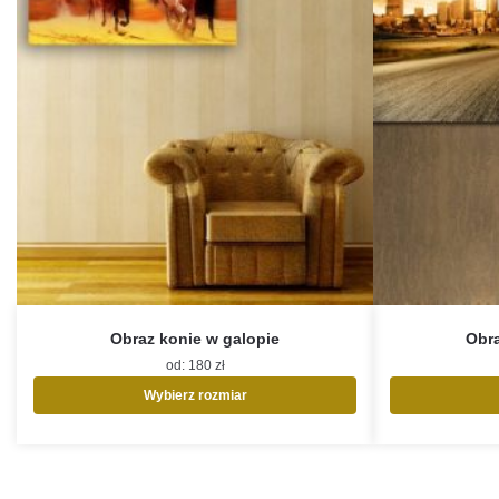
Obraz konie w galopie
Obra
od:
180
zł
Wybierz rozmiar
Ten
produkt
ma
wiele