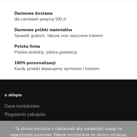
wariantów.
Opcje
Darmowa dostawa
można
dla zamówień powyżej 500 zł
wybrać
na
Darmowe próbki materiałów
stronie
Sprawdź grubość, fakturę oraz nasycenie kolorem
produktu
Polska firma
Polskie produkty, polska gwarancja
100% personalizacji
Kazdy produkt dopasujemy wymiarem i kolorem
o sklepie
Dane kontaktowe
Regulamin zakupów
Polityka prywatności
Ta strona korzysta z ciasteczek aby świadczyć usługi na
Czas realizacji i koszty dostawy
najwyższym poziomie. Dalsze korzystanie ze strony oznacza,