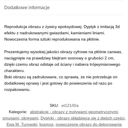
Dodatkowe informacje
Reprodukcja obrazu z żywicy epoksydowej. Dyptyk z imitacją 3d
efektu z nadrukowanymi gwiazdami, kamieniami liniami.
Nowoczesna forma sztuki reprodukowana na płótnie.
Prezentujemy wysokiej jakości obrazy cyfrowe na płótnie canwas,
naciągnięte na prawdziwy blejtram sosnowy o grubości 2 cm,
dzięki czemu obraz odstaje od ściany i nabiera trójwymiarowego
charakteru.
Boki obrazu są zadrukowane, co sprawia, że nie potrzebuje on
dodatkowej oprawy i jest gotowy do powieszenia od razu po
rozpakowaniu.
SKU:
et121/0/a
Kategorie:
abstrakcje - obrazy z motywami geometrycznymi,
smugami, okręgami
,
Dyptyki - obrazy składające się z dwóch części
,
Ewa M. Turowski
,
kosmos
,
nowoczesne obrazy do dekorowania