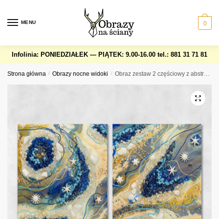
Skip
Skip
to
to
MENU
0
navigation
content
Infolinia: PONIEDZIAŁEK — PIĄTEK: 9.00-16.00
tel.: 881 31 71 81
Strona główna
/
Obrazy nocne widoki
/
Obraz zestaw 2 częściowy z abstrakcja w niebieskim