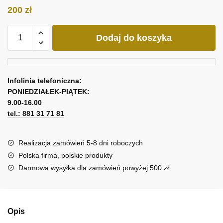
200
zł
ilość
Dodaj do koszyka
Obraz
zestaw
2
częściowy
Infolinia telefoniczna:
z
PONIEDZIAŁEK-PIĄTEK:
abstrakcja
9.00-16.00
w
tel.: 881 31 71 81
niebieskim
Realizacja zamówień 5-8 dni roboczych
Polska firma, polskie produkty
Darmowa wysyłka dla zamówień powyżej 500 zł
Opis