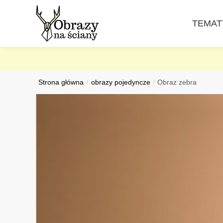
Skip
Skip
to
to
TEMAT
navigation
content
Strona główna
/
obrazy pojedyncze
/
Obraz zebra