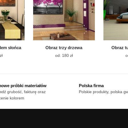
stronie
stronie
produktu
produktu
dem słońca
Obraz trzy drzewa
Obraz t
Ten
Ten
zł
od:
180
zł
o
produkt
produkt
ma
ma
wiele
wiele
wariantów.
wariantów.
owe próbki materiałów
Polska firma
Opcje
Opcje
dź grubość, fakturę oraz
Polskie produkty, polska g
można
można
cenie kolorem
wybrać
wybrać
na
na
stronie
stronie
produktu
produktu