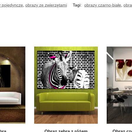
y pojedyncze
,
obrazy ze zwierzętami
Tagi:
obrazy czarno-białe
,
obra
bra
Obraz zebra z różem
Obraz cz