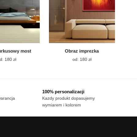
stronie
stronie
produktu
produktu
urkusowy most
Obraz imprezka
Ten
Ten
d:
180
zł
od:
180
zł
produkt
produkt
ma
ma
wiele
wiele
wariantów.
wariantów.
100% personalizacji
Opcje
Opcje
warancja
Kazdy produkt dopasujemy
można
można
wymiarem i kolorem
wybrać
wybrać
na
na
stronie
stronie
produktu
produktu