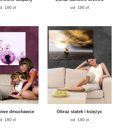
Ten
Ten
d:
180
zł
od:
180
zł
produkt
produkt
ma
ma
wiele
wiele
wariantów.
wariantów.
Opcje
Opcje
można
można
wybrać
wybrać
na
na
stronie
stronie
produktu
produktu
żowe dmuchawce
Obraz statek i księżyc
Ten
Ten
d:
180
zł
od:
180
zł
produkt
produkt
ma
ma