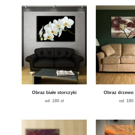
wiele
wariantów.
Opcje
można
wybrać
na
stronie
produktu
Obraz białe storczyki
Obraz drzewo 
Ten
od:
180
zł
od:
180
produkt
ma
wiele
wariantów.
Opcje