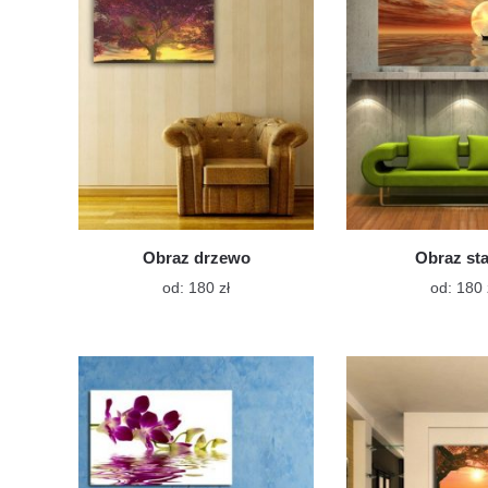
można
wybrać
na
stronie
produktu
Obraz drzewo
Obraz st
Ten
od:
180
zł
od:
180
produkt
ma
wiele
wariantów.
Opcje
można
wybrać
na