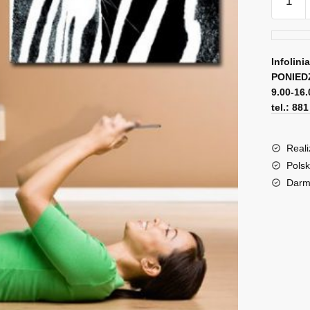
Obraz
zebra
Infolini
PONIED
9.00-16.
tel.: 88
Reali
Polsk
Darm