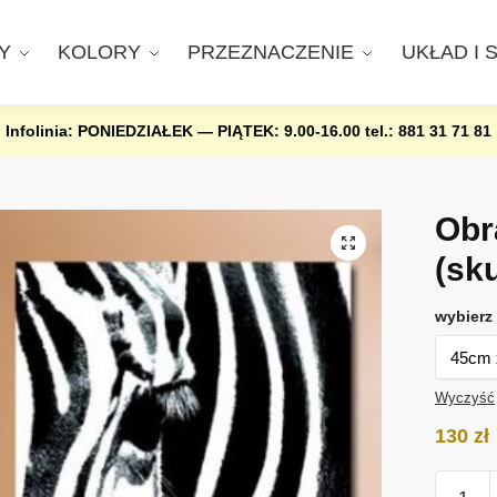
Y
KOLORY
PRZEZNACZENIE
UKŁAD I 
Infolinia: PONIEDZIAŁEK — PIĄTEK: 9.00-16.00
tel.: 881 31 71 81
Obr
(sk
wybierz 
Wyczyść
130
zł
ilość