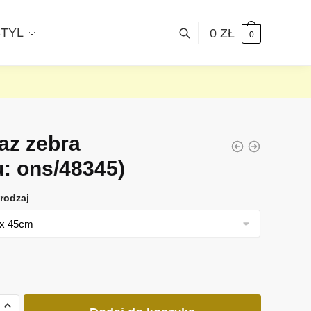
STYL
0
ZŁ
0
az zebra
u: ons/48345)
rodzaj