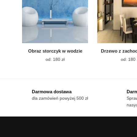
stronie
produktu
Obraz storczyk w wodzie
Drzewo z zacho
Ten
od:
180
zł
od:
180
produkt
ma
wiele
wariantów.
Darmowa dostawa
Darm
Opcje
dla zamówień powyżej 500 zł
Spraw
można
nasy
wybrać
na
stronie
produktu