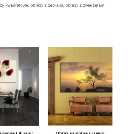
zy kwadratowe
,
obrazy z zebrami
,
obrazy z zwierzętami
erwone tulipany
Obraz samotne drzewo