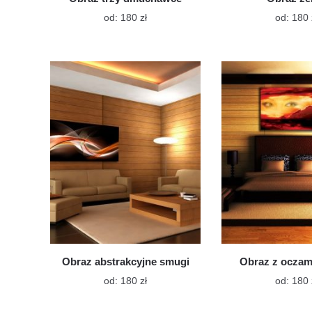
Ten
od:
180
zł
od:
180
produkt
ma
wiele
wariantów.
Opcje
można
wybrać
na
stronie
produktu
Obraz abstrakcyjne smugi
Obraz z oczam
Ten
od:
180
zł
od:
180
produkt
ma