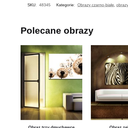
SKU:
48345
Kategorie:
Obrazy czarno-białe
,
obraz
Polecane obrazy
Obraz trzy dmuchawce
Obraz ze