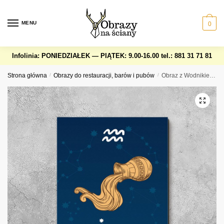
Skip
Skip
to
to
MENU
0
navigation
content
Infolinia: PONIEDZIAŁEK — PIĄTEK: 9.00-16.00
tel.: 881 31 71 81
Strona główna
/
Obrazy do restauracji, barów i pubów
/
Obraz z Wodnikiem – znak zodiaku