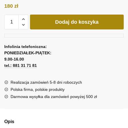
180
zł
ilość
Dodaj do koszyka
Obraz
z
Wodnikiem
-
Infolinia telefoniczna:
znak
PONIEDZIAŁEK-PIĄTEK:
zodiaku
9.00-16.00
tel.: 881 31 71 81
Realizacja zamówień 5-8 dni roboczych
Polska firma, polskie produkty
Darmowa wysyłka dla zamówień powyżej 500 zł
Opis