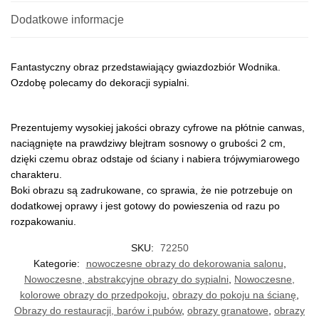
Dodatkowe informacje
Fantastyczny obraz przedstawiający gwiazdozbiór Wodnika.
Ozdobę polecamy do dekoracji sypialni.
Prezentujemy wysokiej jakości obrazy cyfrowe na płótnie canwas,
naciągnięte na prawdziwy blejtram sosnowy o grubości 2 cm,
dzięki czemu obraz odstaje od ściany i nabiera trójwymiarowego
charakteru.
Boki obrazu są zadrukowane, co sprawia, że nie potrzebuje on
dodatkowej oprawy i jest gotowy do powieszenia od razu po
rozpakowaniu.
SKU:
72250
Kategorie:
nowoczesne obrazy do dekorowania salonu
,
Nowoczesne, abstrakcyjne obrazy do sypialni
,
Nowoczesne,
kolorowe obrazy do przedpokoju
,
obrazy do pokoju na ścianę
,
Obrazy do restauracji, barów i pubów
,
obrazy granatowe
,
obrazy