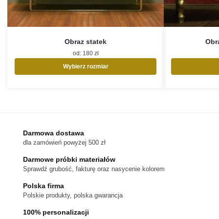
Obraz statek
Obr
od:
180
zł
Wybierz rozmiar
Ten
produkt
ma
wiele
wariantów.
Opcje
Darmowa dostawa
można
dla zamówień powyżej 500 zł
wybrać
na
Darmowe próbki materiałów
stronie
Sprawdź grubość, fakturę oraz nasycenie kolorem
produktu
Polska firma
Polskie produkty, polska gwarancja
100% personalizacji