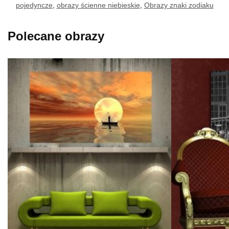
pojedyncze
,
obrazy ścienne niebieskie
,
Obrazy znaki zodiaku
Polecane obrazy