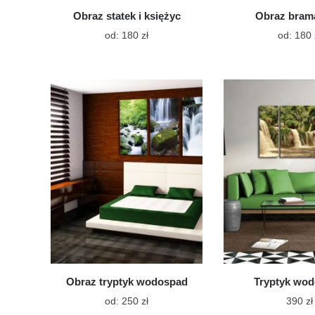
Obraz statek i księżyc
Obraz brama
Ten
od:
180
zł
od:
180
produkt
ma
wiele
wariantów.
Opcje
można
wybrać
na
stronie
produktu
Obraz tryptyk wodospad
Tryptyk wo
Ten
od:
250
zł
390
zł