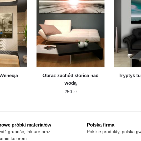
wybrać
wariantów.
na
Opcje
stronie
można
produktu
wybrać
na
stronie
produktu
 Wenecja
Obraz zachód słońca nad
Tryptyk t
wodą
250
zł
n
Ten
dukt
produkt
ma
le
owe próbki materiałów
Polska firma
wiele
iantów.
dź grubość, fakturę oraz
Polskie produkty, polska g
wariantów.
cje
cenie kolorem