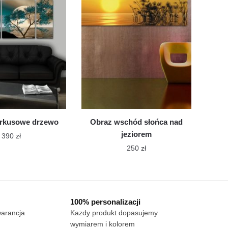
wybrać
wariantów.
na
Opcje
stronie
można
produktu
wybrać
na
stronie
produktu
urkusowe drzewo
Obraz wschód słońca nad
jeziorem
390
zł
250
zł
Ten
Ten
produkt
produkt
ma
ma
wiele
100% personalizacji
wiele
wariantów.
warancja
Kazdy produkt dopasujemy
wariantów.
Opcje
wymiarem i kolorem