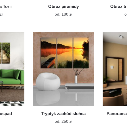
 Torii
Obraz piramidy
Obraz t
Ten
Ten
zł
od:
180
zł
o
produkt
produkt
ma
ma
wiele
wiele
wariantów.
wariantów.
Opcje
Opcje
można
można
wybrać
wybrać
na
na
stronie
stronie
produktu
produktu
dospad
Tryptyk zachód słońca
Panorama 
Ten
od:
250
zł