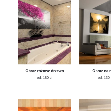
Opcje
można
wybrać
na
stronie
produktu
Obraz różowe drzewo
Obraz na 
Ten
od:
180
zł
od:
130
produkt
ma
wiele
wariantów.
Opcje
można