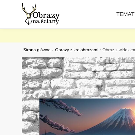
Skip
Skip
to
to
TEMAT
navigation
content
Strona główna
/
Obrazy z krajobrazami
/
Obraz z widokie