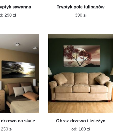
ryptyk sawanna
Tryptyk pole tulipanów
Ten
d:
290
zł
390
zł
produkt
Ten
ma
produkt
wiele
ma
wariantów.
Opcje
wiele
można
wariantów.
wybrać
Opcje
na
można
stronie
wybrać
produktu
na
stronie
produktu
drzewo na skale
Obraz drzewo i księżyc
Ten
250
zł
od:
180
zł