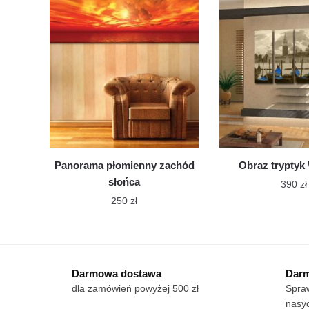
wybrać
na
stronie
produktu
Panorama płomienny zachód
Obraz tryptyk
słońca
390
zł
250
zł
Te
Ten
pro
produkt
ma
ma
wie
Darmowa dostawa
Darm
wiele
war
dla zamówień powyżej 500 zł
Spraw
wariantów.
Op
nasy