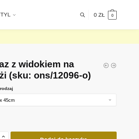
STYL
0
ZŁ
0
az z widokiem na
żi
(sku: ons/12096-o)
rodzaj