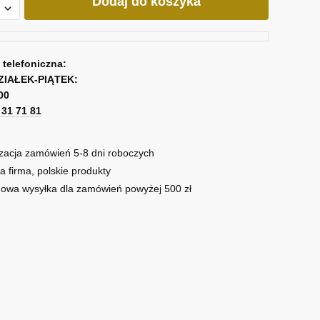
Dodaj do koszyka
em
a telefoniczna:
ZIAŁEK-PIĄTEK:
00
1 31 71 81
zacja zamówień 5-8 dni roboczych
a firma, polskie produkty
owa wysyłka dla zamówień powyżej 500 zł