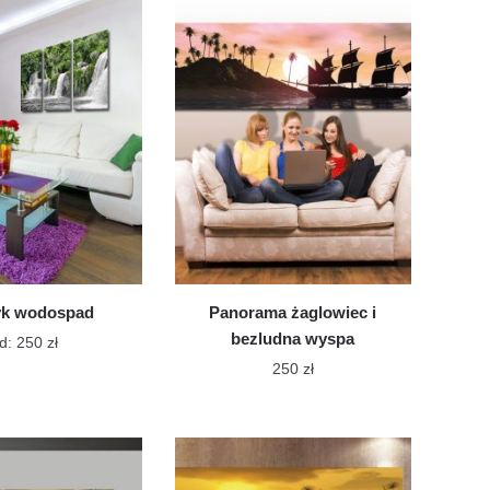
Opcje
Opcje
można
można
wybrać
wybrać
na
na
stronie
stronie
produktu
produktu
yk wodospad
Panorama żaglowiec i
bezludna wyspa
Ten
d:
250
zł
produkt
250
zł
ma
Ten
wiele
produkt
wariantów.
ma
Opcje
można
wiele