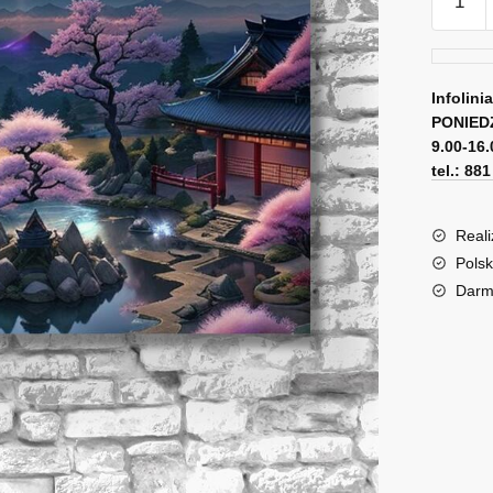
Obraz
z
widoki
na
Infolini
PONIED
Fudżi
9.00-16.
tel.: 88
Reali
Polsk
Darm