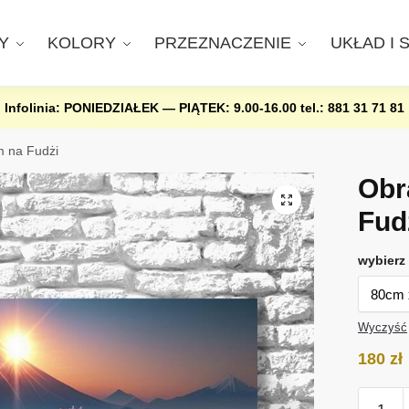
Y
KOLORY
PRZEZNACZENIE
UKŁAD I 
Infolinia: PONIEDZIAŁEK — PIĄTEK: 9.00-16.00
tel.: 881 31 71 81
m na Fudżi
Obr
Fud
wybierz 
Wyczyść
180
zł
ilość