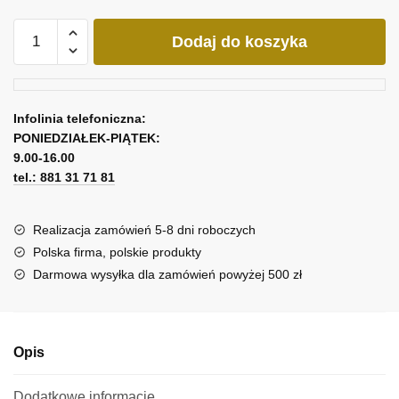
ilość
Dodaj do koszyka
Obraz
z
potrójnym
zachodem
Infolinia telefoniczna:
słońca
PONIEDZIAŁEK-PIĄTEK:
9.00-16.00
tel.: 881 31 71 81
Realizacja zamówień 5-8 dni roboczych
Polska firma, polskie produkty
Darmowa wysyłka dla zamówień powyżej 500 zł
Opis
Dodatkowe informacje