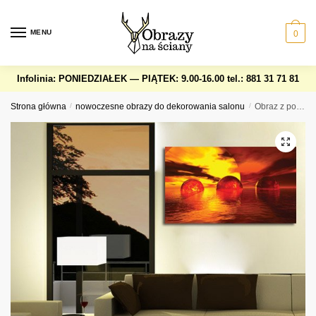
Skip
Skip
to
to
MENU
0
navigation
content
Infolinia: PONIEDZIAŁEK — PIĄTEK: 9.00-16.00
tel.: 881 31 71 81
Strona główna
/
nowoczesne obrazy do dekorowania salonu
/
Obraz z potrójnym zachodem słońca