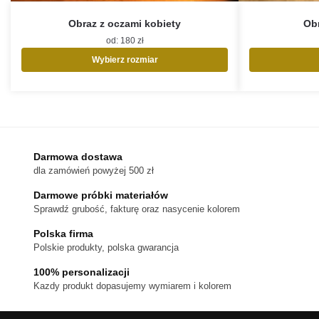
Obraz z oczami kobiety
Obr
od:
180
zł
Wybierz rozmiar
Ten
produkt
ma
wiele
wariantów.
Opcje
Darmowa dostawa
można
dla zamówień powyżej 500 zł
wybrać
na
Darmowe próbki materiałów
stronie
Sprawdź grubość, fakturę oraz nasycenie kolorem
produktu
Polska firma
Polskie produkty, polska gwarancja
100% personalizacji
Kazdy produkt dopasujemy wymiarem i kolorem