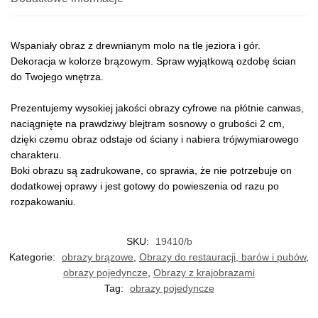
Wspaniały obraz z drewnianym molo na tle jeziora i gór.
Dekoracja w kolorze brązowym. Spraw wyjątkową ozdobę ścian
do Twojego wnętrza.
Prezentujemy wysokiej jakości obrazy cyfrowe na płótnie canwas,
naciągnięte na prawdziwy blejtram sosnowy o grubości 2 cm,
dzięki czemu obraz odstaje od ściany i nabiera trójwymiarowego
charakteru.
Boki obrazu są zadrukowane, co sprawia, że nie potrzebuje on
dodatkowej oprawy i jest gotowy do powieszenia od razu po
rozpakowaniu.
SKU:
19410/b
Kategorie:
obrazy brązowe
,
Obrazy do restauracji, barów i pubów
,
obrazy pojedyncze
,
Obrazy z krajobrazami
Tag:
obrazy pojedyncze