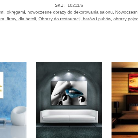
SKU:
10211/a
mi, okręgami
,
nowoczesne obrazy do dekorowania salonu
,
Nowoczesne,
a, firmy, dla hoteli
,
Obrazy do restauracji, barów i pubów
,
obrazy poje