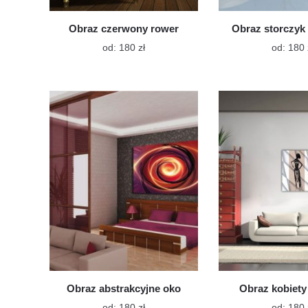
Obraz czerwony rower
Obraz storczyk
Ten
od:
180
zł
od:
180
produkt
ma
wiele
wariantów.
Opcje
można
wybrać
na
stronie
produktu
Obraz abstrakcyjne oko
Obraz kobiety 
Ten
od:
180
zł
od:
180