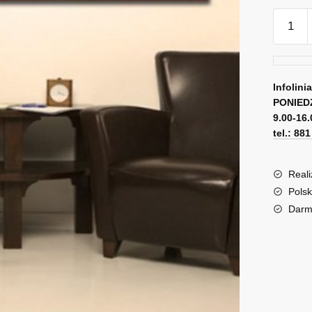
ilość
Obraz
z
czerwo
abstrak
Infolini
PONIED
9.00-16.
tel.: 88
Reali
Polsk
Darm