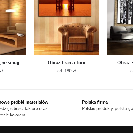
wybrać
wybrać
na
na
stronie
stronie
produktu
produktu
yjne smugi
Obraz brama Torii
Obraz z
Ten
Ten
zł
od:
180
zł
o
produkt
produkt
ma
ma
wiele
wiele
wariantów.
wariantów.
owe próbki materiałów
Polska firma
Opcje
Opcje
dź grubość, fakturę oraz
Polskie produkty, polska g
można
można
cenie kolorem
wybrać
wybrać
na
na
stronie
stronie