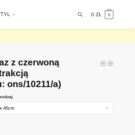
STYL
0
ZŁ
0
az z czerwoną
trakcją
u: ons/10211/a)
rodzaj