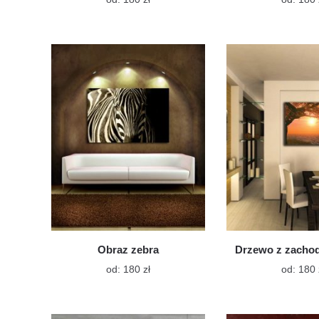
produkt
ma
wiele
wariantów.
Opcje
można
wybrać
na
stronie
produktu
Obraz zebra
Drzewo z zacho
Ten
od:
180
zł
od:
180
produkt
ma
wiele