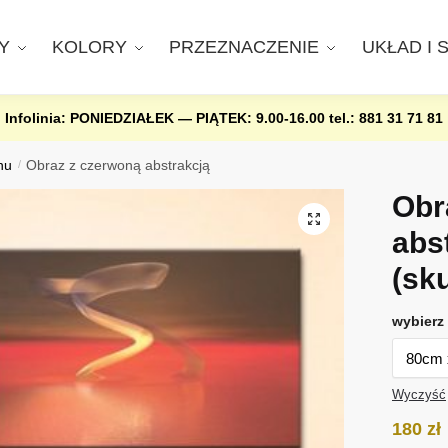
Y
KOLORY
PRZEZNACZENIE
UKŁAD I 
Infolinia: PONIEDZIAŁEK — PIĄTEK: 9.00-16.00
tel.: 881 31 71 81
nu
/
Obraz z czerwoną abstrakcją
Obr
abs
(sk
wybierz 
Wyczyść
180
zł