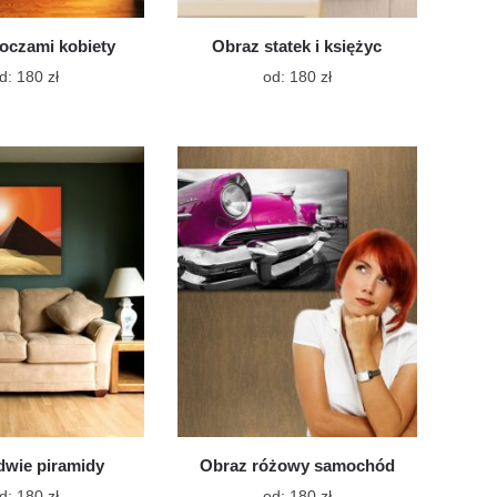
oczami kobiety
Obraz statek i księżyc
Ten
Ten
d:
180
zł
od:
180
zł
produkt
produkt
ma
ma
wiele
wiele
wariantów.
wariantów.
Opcje
Opcje
można
można
wybrać
wybrać
na
na
stronie
stronie
produktu
produktu
dwie piramidy
Obraz różowy samochód
Ten
Ten
d:
180
zł
od:
180
zł