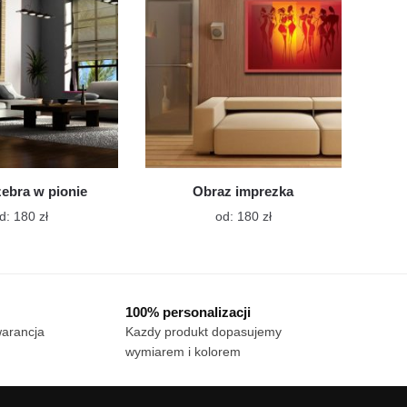
wybrać
wybrać
na
na
stronie
stronie
produktu
produktu
ebra w pionie
Obraz imprezka
Ten
Ten
d:
180
zł
od:
180
zł
produkt
produkt
ma
ma
wiele
wiele
wariantów.
wariantów.
100% personalizacji
Opcje
Opcje
warancja
Kazdy produkt dopasujemy
można
można
wymiarem i kolorem
wybrać
wybrać
na
na
stronie
stronie