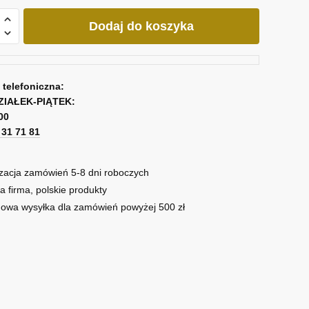
Dodaj do koszyka
ną
cją
a telefoniczna:
ZIAŁEK-PIĄTEK:
00
1 31 71 81
zacja zamówień 5-8 dni roboczych
a firma, polskie produkty
owa wysyłka dla zamówień powyżej 500 zł