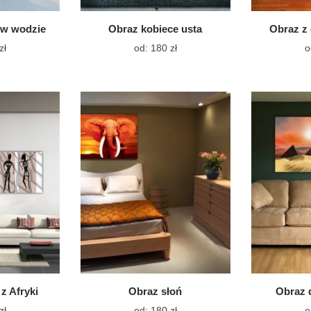
 w wodzie
Obraz kobiece usta
Obraz z 
Ten
Ten
zł
od:
180
zł
o
produkt
produkt
ma
ma
wiele
wiele
wariantów.
wariantów.
Opcje
Opcje
można
można
wybrać
wybrać
na
na
stronie
stronie
produktu
produktu
z Afryki
Obraz słoń
Obraz 
Ten
Ten
zł
od:
180
zł
o