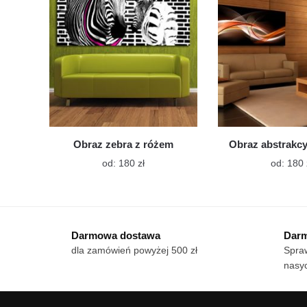
wybrać
na
stronie
produktu
Obraz zebra z różem
Obraz abstrakc
Ten
od:
180
zł
od:
180
produkt
ma
wiele
wariantów.
Darmowa dostawa
Darm
Opcje
dla zamówień powyżej 500 zł
Spraw
można
nasy
wybrać
na
stronie