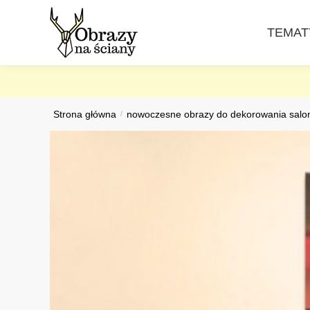
Skip
Skip
to
to
TEMAT
navigation
content
Strona główna
/
nowoczesne obrazy do dekorowania salo