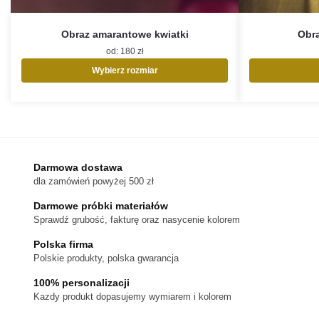
Obraz amarantowe kwiatki
Obr
od:
180
zł
Wybierz rozmiar
Ten
produkt
ma
wiele
wariantów.
Opcje
Darmowa dostawa
można
dla zamówień powyżej 500 zł
wybrać
na
Darmowe próbki materiałów
stronie
Sprawdź grubość, fakturę oraz nasycenie kolorem
produktu
Polska firma
Polskie produkty, polska gwarancja
100% personalizacji
Kazdy produkt dopasujemy wymiarem i kolorem