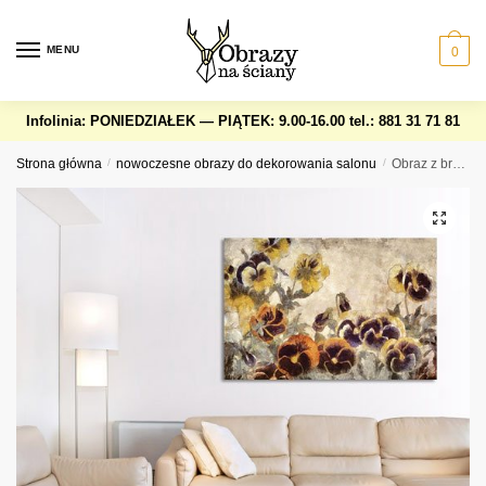
Skip
Skip
to
to
MENU
0
navigation
content
Infolinia: PONIEDZIAŁEK — PIĄTEK: 9.00-16.00
tel.: 881 31 71 81
Strona główna
/
nowoczesne obrazy do dekorowania salonu
/
Obraz z bratkami