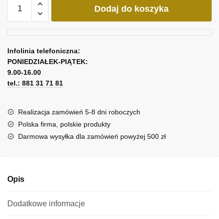
ilość
Dodaj do koszyka
Obraz
z
bratkami
Infolinia telefoniczna:
PONIEDZIAŁEK-PIĄTEK:
9.00-16.00
tel.: 881 31 71 81
Realizacja zamówień 5-8 dni roboczych
Polska firma, polskie produkty
Darmowa wysyłka dla zamówień powyżej 500 zł
Opis
Dodatkowe informacje