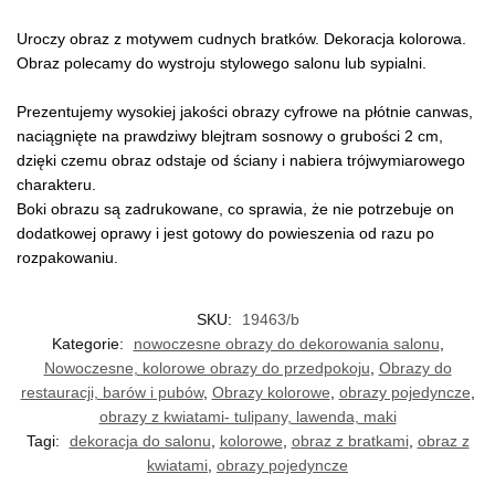
Uroczy obraz z motywem cudnych bratków. Dekoracja kolorowa.
Obraz polecamy do wystroju stylowego salonu lub sypialni.
Prezentujemy wysokiej jakości obrazy cyfrowe na płótnie canwas,
naciągnięte na prawdziwy blejtram sosnowy o grubości 2 cm,
dzięki czemu obraz odstaje od ściany i nabiera trójwymiarowego
charakteru.
Boki obrazu są zadrukowane, co sprawia, że nie potrzebuje on
dodatkowej oprawy i jest gotowy do powieszenia od razu po
rozpakowaniu.
SKU:
19463/b
Kategorie:
nowoczesne obrazy do dekorowania salonu
,
Nowoczesne, kolorowe obrazy do przedpokoju
,
Obrazy do
restauracji, barów i pubów
,
Obrazy kolorowe
,
obrazy pojedyncze
,
obrazy z kwiatami- tulipany, lawenda, maki
Tagi:
dekoracja do salonu
,
kolorowe
,
obraz z bratkami
,
obraz z
kwiatami
,
obrazy pojedyncze