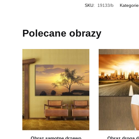
SKU:
19133/b
Kategori
Polecane obrazy
Obraz samotne drzewo
Obraz droga d