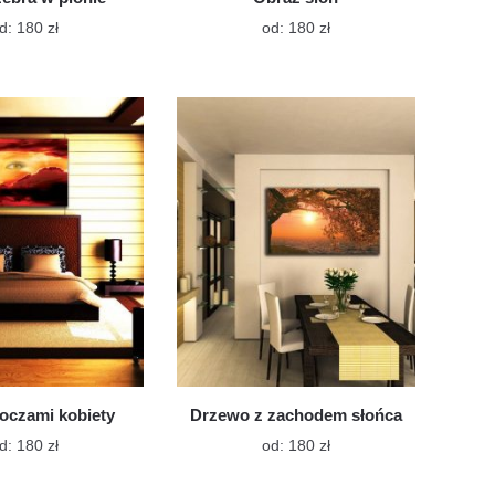
Ten
Ten
d:
180
zł
od:
180
zł
produkt
produkt
ma
ma
wiele
wiele
wariantów.
wariantów.
Opcje
Opcje
można
można
wybrać
wybrać
na
na
stronie
stronie
produktu
produktu
oczami kobiety
Drzewo z zachodem słońca
Ten
Ten
d:
180
zł
od:
180
zł
produkt
produkt
ma
ma