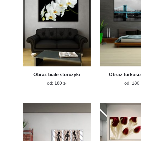
można
wybrać
na
stronie
produktu
Obraz białe storczyki
Obraz turkus
Ten
od:
180
zł
od:
180
produkt
ma
wiele
wariantów.
Opcje
można
wybrać
na