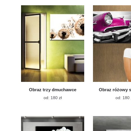
wiele
wariantów.
Opcje
można
wybrać
na
stronie
produktu
Obraz trzy dmuchawce
Obraz różowy 
Ten
od:
180
zł
od:
180
produkt
ma
wiele
wariantów.
Opcje