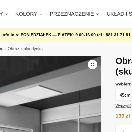
Y
KOLORY
PRZEZNACZENIE
UKŁAD I 
Infolinia: PONIEDZIAŁEK — PIĄTEK: 9.00-16.00
tel.: 881 31 71 81
nu
/
Obraz z blondynką
Obr
(sk
wybierz 
Wyczyść
130
zł
ilość