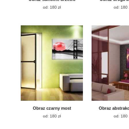
Ten
od:
180
zł
od:
180
produkt
ma
wiele
wariantów.
Opcje
można
wybrać
na
stronie
produktu
Obraz czarny most
Obraz abstrak
Ten
od:
180
zł
od:
180
produkt
ma