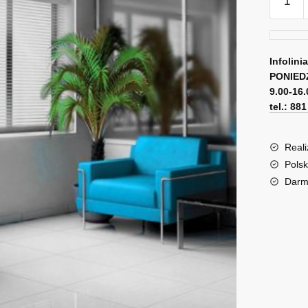
Obraz
z
blondy
Infolini
PONIED
9.00-16.
tel.: 88
Reali
Polsk
Darm