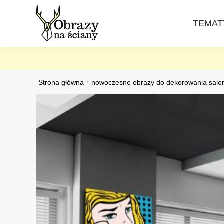
Skip
Skip
to
to
TEMAT
navigation
content
Strona główna
/
nowoczesne obrazy do dekorowania salo