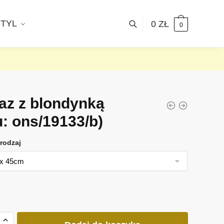
STYL
0
ZŁ
0
az z blondynką
u: ons/19133/b)
rodzaj