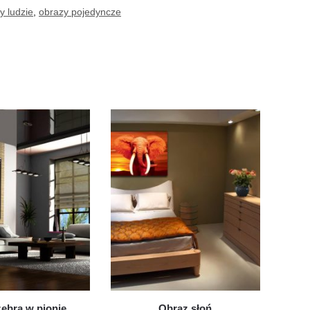
y ludzie
,
obrazy pojedyncze
ebra w pionie
Obraz słoń