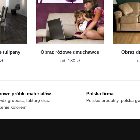
stronie
stronie
produktu
produktu
 tulipany
Obraz różowe dmuchawce
Obraz dr
Ten
Ten
zł
od:
180
zł
o
produkt
produkt
ma
ma
wiele
wiele
wariantów.
wariantów.
owe próbki materiałów
Polska firma
Opcje
Opcje
dź grubość, fakturę oraz
Polskie produkty, polska g
można
można
cenie kolorem
wybrać
wybrać
na
na
stronie
stronie
produktu
produktu