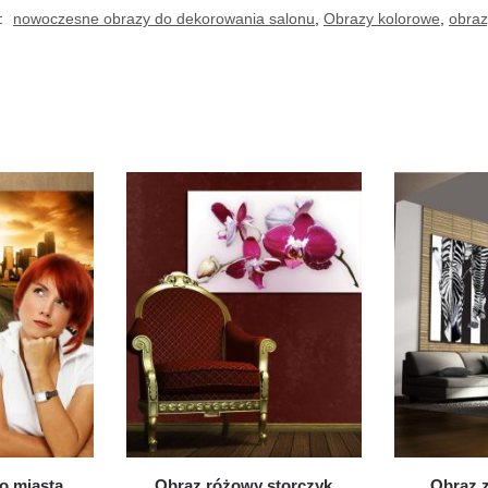
e:
nowoczesne obrazy do dekorowania salonu
,
Obrazy kolorowe
,
obraz
o miasta
Obraz różowy storczyk
Obraz z