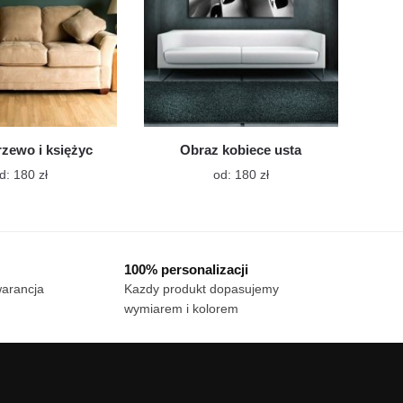
stronie
stronie
produktu
produktu
zewo i księżyc
Obraz kobiece usta
Ten
Ten
d:
180
zł
od:
180
zł
produkt
produkt
ma
ma
wiele
wiele
wariantów.
wariantów.
100% personalizacji
Opcje
Opcje
warancja
Kazdy produkt dopasujemy
można
można
wymiarem i kolorem
wybrać
wybrać
na
na
stronie
stronie
produktu
produktu