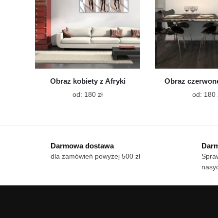
stronie
produktu
Obraz kobiety z Afryki
Obraz czerwone
Ten
od:
180
zł
od:
180
produkt
ma
wiele
wariantów.
Darmowa dostawa
Darm
Opcje
dla zamówień powyżej 500 zł
Spraw
można
nasy
wybrać
na
stronie
produktu