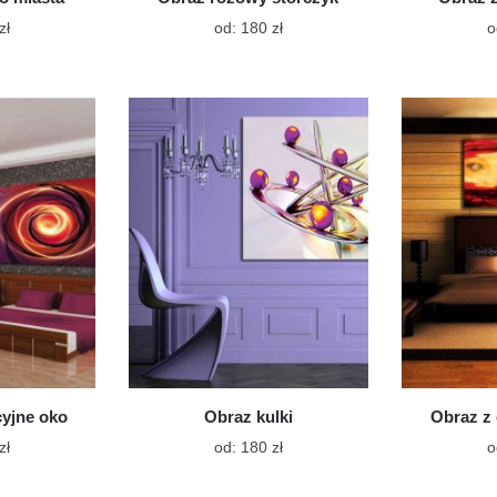
Ten
Ten
zł
od:
180
zł
o
produkt
produkt
ma
ma
wiele
wiele
wariantów.
wariantów.
Opcje
Opcje
można
można
wybrać
wybrać
na
na
stronie
stronie
produktu
produktu
cyjne oko
Obraz kulki
Obraz z 
Ten
Ten
zł
od:
180
zł
o
produkt
produkt
ma
ma