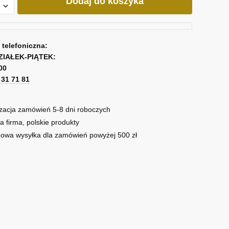
Dodaj do koszyka
nką
a telefoniczna:
ZIAŁEK-PIĄTEK:
00
1 31 71 81
zacja zamówień 5-8 dni roboczych
a firma, polskie produkty
owa wysyłka dla zamówień powyżej 500 zł