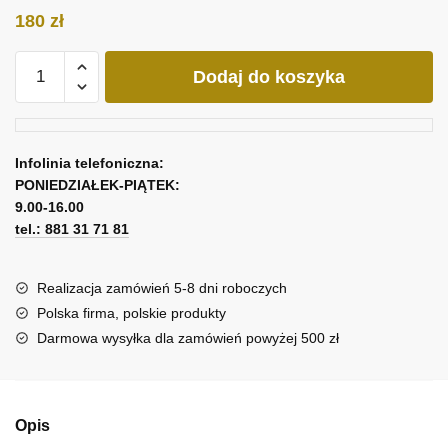
180
zł
ilość
Dodaj do koszyka
Obraz
z
abstrakcyjnymi
formami
Infolinia telefoniczna:
PONIEDZIAŁEK-PIĄTEK:
9.00-16.00
tel.: 881 31 71 81
Realizacja zamówień 5-8 dni roboczych
Polska firma, polskie produkty
Darmowa wysyłka dla zamówień powyżej 500 zł
Opis