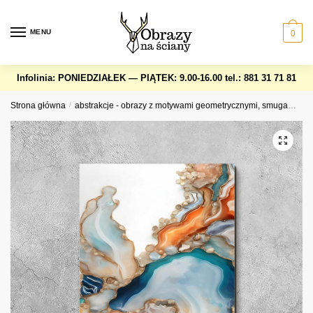
Skip
Skip
to
to
MENU
0
navigation
content
Infolinia: PONIEDZIAŁEK — PIĄTEK: 9.00-16.00
tel.: 881 31 71 81
Strona główna
/
abstrakcje - obrazy z motywami geometrycznymi, smugami, okręgami