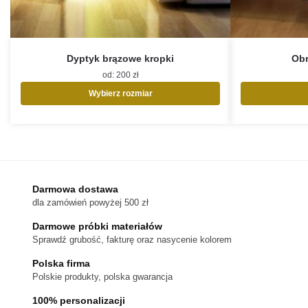
Dyptyk brązowe kropki
Obr
od:
200
zł
Wybierz rozmiar
Ten
produkt
ma
wiele
wariantów.
Opcje
Darmowa dostawa
można
dla zamówień powyżej 500 zł
wybrać
na
Darmowe próbki materiałów
stronie
Sprawdź grubość, fakturę oraz nasycenie kolorem
produktu
Polska firma
Polskie produkty, polska gwarancja
100% personalizacji