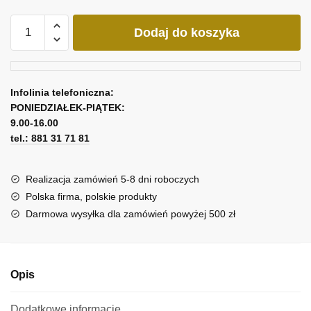
ilość
Dodaj do koszyka
Obraz
tryptyk
z
lawendą
Infolinia telefoniczna:
i
PONIEDZIAŁEK-PIĄTEK:
napisami
9.00-16.00
tel.: 881 31 71 81
Realizacja zamówień 5-8 dni roboczych
Polska firma, polskie produkty
Darmowa wysyłka dla zamówień powyżej 500 zł
Opis
Dodatkowe informacje