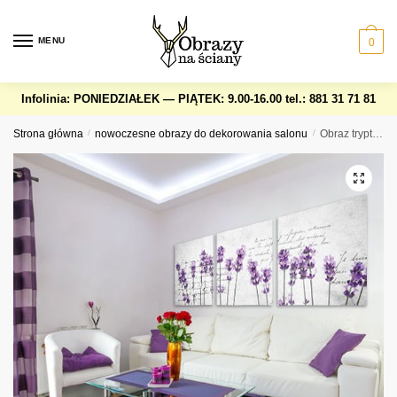
Skip
Skip
to
to
MENU
0
navigation
content
Infolinia: PONIEDZIAŁEK — PIĄTEK: 9.00-16.00
tel.: 881 31 71 81
Strona główna
/
nowoczesne obrazy do dekorowania salonu
/
Obraz tryptyk z lawendą i napisami