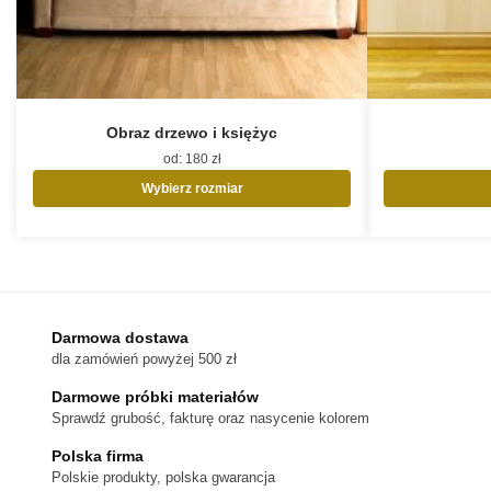
Obraz drzewo i księżyc
od:
180
zł
Wybierz rozmiar
Ten
produkt
ma
wiele
wariantów.
Opcje
Darmowa dostawa
można
dla zamówień powyżej 500 zł
wybrać
na
Darmowe próbki materiałów
stronie
Sprawdź grubość, fakturę oraz nasycenie kolorem
produktu
Polska firma
Polskie produkty, polska gwarancja