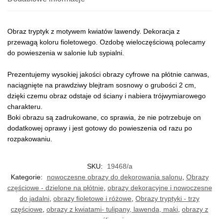
Obraz tryptyk z motywem kwiatów lawendy. Dekoracja z
przewagą koloru fioletowego. Ozdobę wieloczęściową polecamy
do powieszenia w salonie lub sypialni.
Prezentujemy wysokiej jakości obrazy cyfrowe na płótnie canwas,
naciągnięte na prawdziwy blejtram sosnowy o grubości 2 cm,
dzięki czemu obraz odstaje od ściany i nabiera trójwymiarowego
charakteru.
Boki obrazu są zadrukowane, co sprawia, że nie potrzebuje on
dodatkowej oprawy i jest gotowy do powieszenia od razu po
rozpakowaniu.
SKU:
19468/a
Kategorie:
nowoczesne obrazy do dekorowania salonu
,
Obrazy
częściowe - dzielone na płótnie
,
obrazy dekoracyjne i nowoczesne
do jadalni
,
obrazy fioletowe i różowe
,
Obrazy tryptyki - trzy
częściowe
,
obrazy z kwiatami- tulipany, lawenda, maki
,
obrazy z