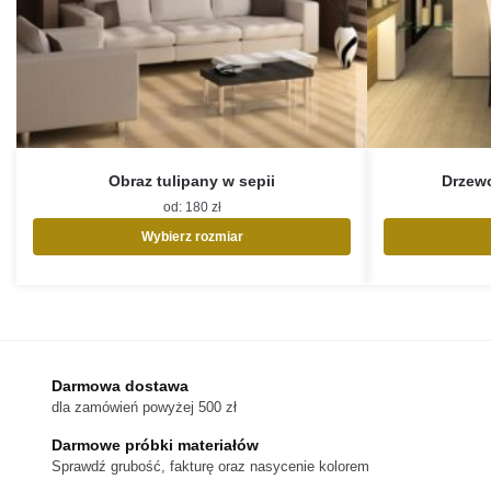
Obraz tulipany w sepii
Drzew
od:
180
zł
Wybierz rozmiar
Ten
produkt
ma
wiele
wariantów.
Opcje
Darmowa dostawa
można
dla zamówień powyżej 500 zł
wybrać
na
Darmowe próbki materiałów
stronie
Sprawdź grubość, fakturę oraz nasycenie kolorem
produktu