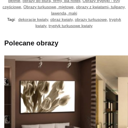
płótnie
,
obrazy do biura, firmy, dla hoteli
,
Obrazy tryptyki - trzy
częściowe
,
Obrazy turkusowe, miętowe
,
obrazy z kwiatami- tulipany,
lawenda, maki
Tagi:
dekoracje kwiaty
,
obraz kwiaty
,
obrazy turkusowe
,
tryptyk
kwiaty
,
tryptyk turkusowe kwiaty
Polecane obrazy