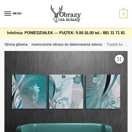
Skip
Skip
to
to
MENU
0
navigation
content
Infolinia: PONIEDZIAŁEK — PIĄTEK: 9.00-16.00
tel.: 881 31 71 81
Strona główna
/
nowoczesne obrazy do dekorowania salonu
/
Tryptyk turkusowe kwiaty