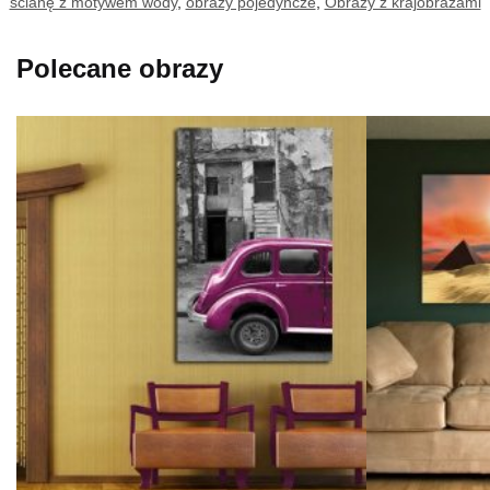
ścianę z motywem wody
,
obrazy pojedyncze
,
Obrazy z krajobrazami
Polecane obrazy