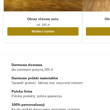
Obraz różowe auto
Obr
od:
180
zł
Wybierz rozmiar
Ten
produkt
ma
wiele
wariantów.
Opcje
Darmowa dostawa
można
dla zamówień powyżej 500 zł
wybrać
na
Darmowe próbki materiałów
stronie
Sprawdź grubość, fakturę oraz nasycenie kolorem
produktu
Polska firma
Polskie produkty, polska gwarancja
100% personalizacji
Kazdy produkt dopasujemy wymiarem i kolorem