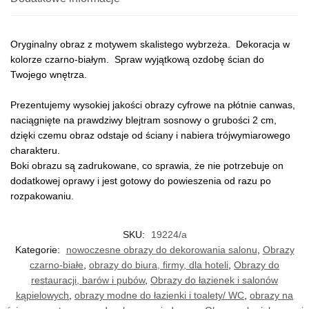
Oryginalny obraz z motywem skalistego wybrzeża. Dekoracja w
kolorze czarno-białym. Spraw wyjątkową ozdobę ścian do
Twojego wnętrza.
Prezentujemy wysokiej jakości obrazy cyfrowe na płótnie canwas,
naciągnięte na prawdziwy blejtram sosnowy o grubości 2 cm,
dzięki czemu obraz odstaje od ściany i nabiera trójwymiarowego
charakteru.
Boki obrazu są zadrukowane, co sprawia, że nie potrzebuje on
dodatkowej oprawy i jest gotowy do powieszenia od razu po
rozpakowaniu.
SKU:
19224/a
Kategorie:
nowoczesne obrazy do dekorowania salonu
,
Obrazy
czarno-białe
,
obrazy do biura, firmy, dla hoteli
,
Obrazy do
restauracji, barów i pubów
,
Obrazy do łazienek i salonów
kąpielowych
,
obrazy modne do łazienki i toalety/ WC
,
obrazy na