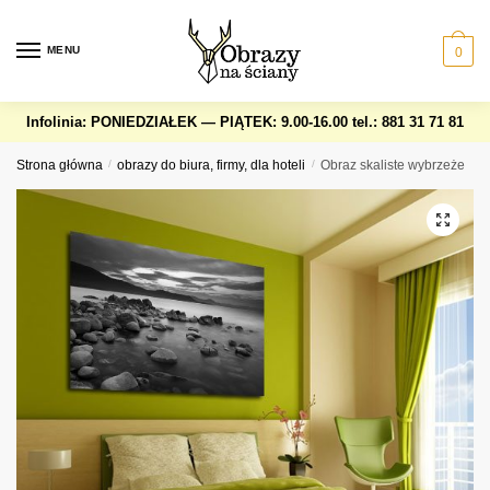
Skip
Skip
to
to
MENU
0
navigation
content
Infolinia: PONIEDZIAŁEK — PIĄTEK: 9.00-16.00
tel.: 881 31 71 81
Strona główna
/
obrazy do biura, firmy, dla hoteli
/
Obraz skaliste wybrzeże