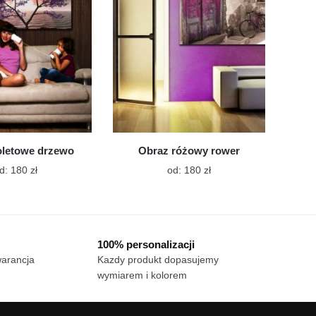
wybrać
wybrać
na
na
stronie
stronie
produktu
produktu
oletowe drzewo
Obraz różowy rower
Ten
Ten
d:
180
zł
od:
180
zł
produkt
produkt
ma
ma
wiele
wiele
wariantów.
wariantów.
100% personalizacji
Opcje
Opcje
warancja
Kazdy produkt dopasujemy
można
można
wymiarem i kolorem
wybrać
wybrać
na
na
stronie
stronie