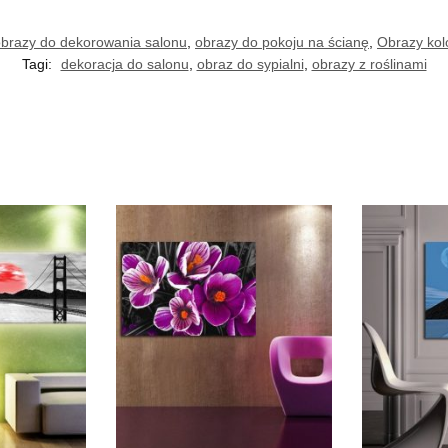
brazy do dekorowania salonu
,
obrazy do pokoju na ścianę
,
Obrazy ko
Tagi:
dekoracja do salonu
,
obraz do sypialni
,
obrazy z roślinami