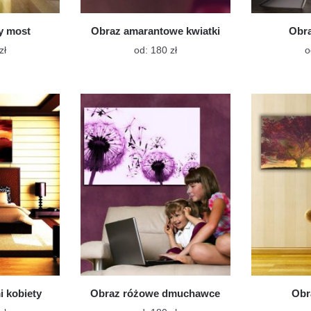
y most
Obraz amarantowe kwiatki
Obra
Ten
Ten
zł
od:
180
zł
o
produkt
produkt
ma
ma
wiele
wiele
wariantów.
wariantów.
Opcje
Opcje
można
można
wybrać
wybrać
na
na
stronie
stronie
produktu
produktu
i kobiety
Obraz różowe dmuchawce
Obr