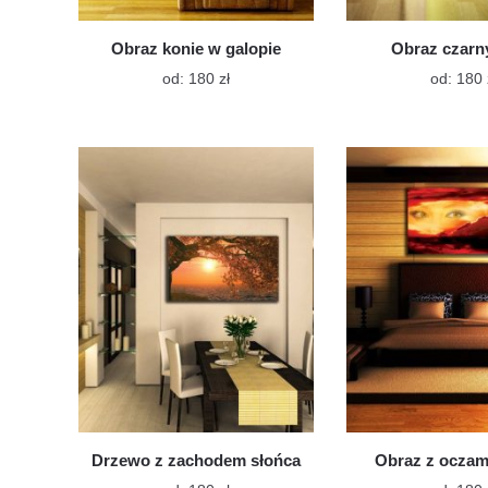
Obraz konie w galopie
Obraz czarn
Ten
od:
180
zł
od:
180
produkt
ma
wiele
wariantów.
Opcje
można
wybrać
na
stronie
produktu
Drzewo z zachodem słońca
Obraz z oczam