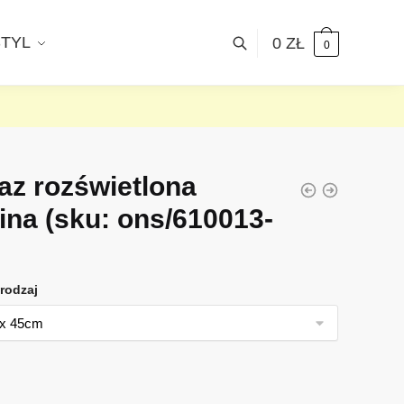
STYL
0
ZŁ
0
az rozświetlona
lina
(sku: ons/610013-
rodzaj