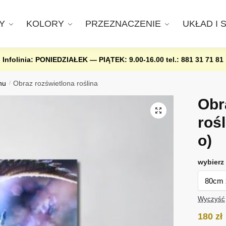
Y
KOLORY
PRZEZNACZENIE
UKŁAD I 
Infolinia: PONIEDZIAŁEK — PIĄTEK: 9.00-16.00
tel.: 881 31 71 81
nu
/
Obraz rozświetlona roślina
Obr
roś
o)
wybierz 
Wyczyść
180
zł