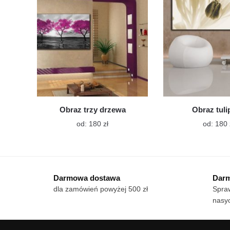
wybrać
na
stronie
produktu
Obraz trzy drzewa
Obraz tul
Ten
od:
180
zł
od:
180
produkt
ma
wiele
wariantów.
Darmowa dostawa
Darm
Opcje
dla zamówień powyżej 500 zł
Spraw
można
nasy
wybrać
na
stronie