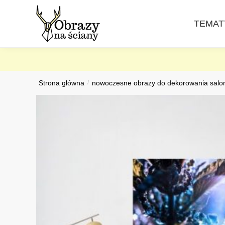
Skip
Skip
to
to
TEMAT
navigation
content
Strona główna
/
nowoczesne obrazy do dekorowania salo