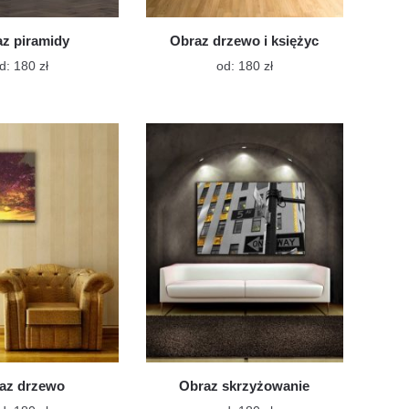
z piramidy
Obraz drzewo i księżyc
Ten
Ten
d:
180
zł
od:
180
zł
produkt
produkt
ma
ma
wiele
wiele
wariantów.
wariantów.
Opcje
Opcje
można
można
wybrać
wybrać
na
na
stronie
stronie
produktu
produktu
az drzewo
Obraz skrzyżowanie