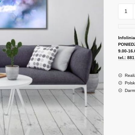
ilość
Obraz
rozświe
roślina
Infolini
PONIED
9.00-16.
tel.: 88
Reali
Polsk
Darm