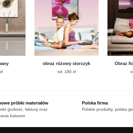
wybrać
wybrać
na
na
stronie
stronie
produktu
produktu
ipany
obraz różowy storczyk
Obraz fi
Ten
Ten
zł
od:
180
zł
o
produkt
produkt
ma
ma
wiele
wiele
wariantów.
wariantów.
owe próbki materiałów
Polska firma
Opcje
Opcje
dź grubość, fakturę oraz
Polskie produkty, polska g
można
można
cenie kolorem
wybrać
wybrać
na
na
stronie
stronie