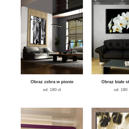
wariantów.
Opcje
można
wybrać
na
stronie
produktu
Obraz zebra w pionie
Obraz białe s
Ten
od:
180
zł
od:
180
produkt
ma
wiele
wariantów.
Opcje
można