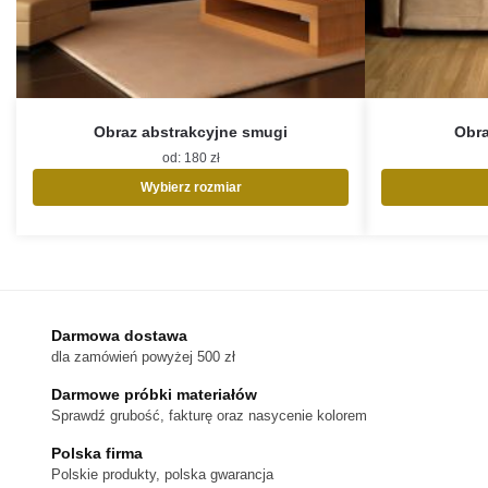
Obraz abstrakcyjne smugi
Obra
od:
180
zł
Wybierz rozmiar
Ten
produkt
ma
wiele
wariantów.
Opcje
Darmowa dostawa
można
dla zamówień powyżej 500 zł
wybrać
na
Darmowe próbki materiałów
stronie
Sprawdź grubość, fakturę oraz nasycenie kolorem
produktu
Polska firma
Polskie produkty, polska gwarancja