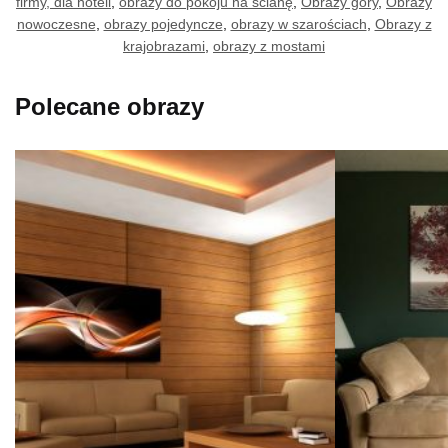
firmy, dla hoteli
,
obrazy do pokoju na ścianę
,
Obrazy góry
,
Obrazy
nowoczesne
,
obrazy pojedyncze
,
obrazy w szarościach
,
Obrazy z
krajobrazami
,
obrazy z mostami
Polecane obrazy