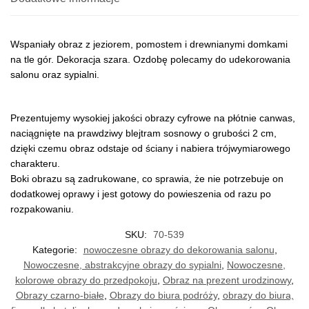
Wspaniały obraz z jeziorem, pomostem i drewnianymi domkami
na tle gór. Dekoracja szara. Ozdobę polecamy do udekorowania
salonu oraz sypialni.
Prezentujemy wysokiej jakości obrazy cyfrowe na płótnie canwas,
naciągnięte na prawdziwy blejtram sosnowy o grubości 2 cm,
dzięki czemu obraz odstaje od ściany i nabiera trójwymiarowego
charakteru.
Boki obrazu są zadrukowane, co sprawia, że nie potrzebuje on
dodatkowej oprawy i jest gotowy do powieszenia od razu po
rozpakowaniu.
SKU:
70-539
Kategorie:
nowoczesne obrazy do dekorowania salonu
,
Nowoczesne, abstrakcyjne obrazy do sypialni
,
Nowoczesne,
kolorowe obrazy do przedpokoju
,
Obraz na prezent urodzinowy
,
Obrazy czarno-białe
,
Obrazy do biura podróży
,
obrazy do biura,