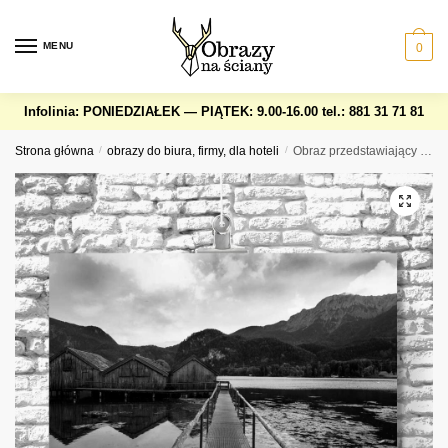
Skip
Skip
to
to
MENU
0
navigation
content
Infolinia: PONIEDZIAŁEK — PIĄTEK: 9.00-16.00
tel.: 881 31 71 81
Strona główna
/
obrazy do biura, firmy, dla hoteli
/
Obraz przedstawiający jezioro Kochelsee