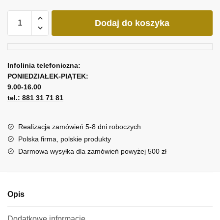
ilość
Dodaj do koszyka
Obraz
przedstawiający
jezioro
Kochelsee
Infolinia telefoniczna:
PONIEDZIAŁEK-PIĄTEK:
9.00-16.00
tel.: 881 31 71 81
Realizacja zamówień 5-8 dni roboczych
Polska firma, polskie produkty
Darmowa wysyłka dla zamówień powyżej 500 zł
Opis
Dodatkowe informacje