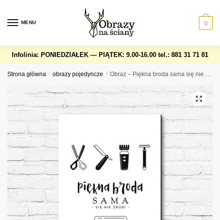
Skip
Skip
to
to
MENU
0
navigation
content
Infolinia: PONIEDZIAŁEK — PIĄTEK: 9.00-16.00
tel.: 881 31 71 81
Strona główna
/
obrazy pojedyncze
/
Obraz – Piękna broda sama się nie zrobi