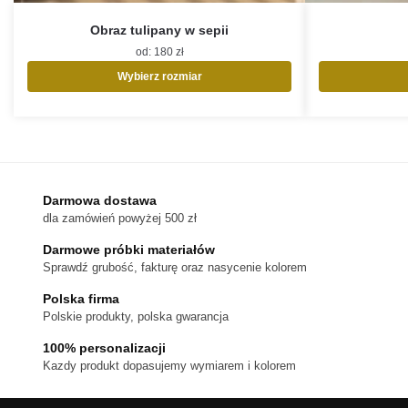
Obraz tulipany w sepii
od:
180
zł
Wybierz rozmiar
Ten
produkt
ma
wiele
wariantów.
Opcje
Darmowa dostawa
można
dla zamówień powyżej 500 zł
wybrać
na
Darmowe próbki materiałów
stronie
Sprawdź grubość, fakturę oraz nasycenie kolorem
produktu
Polska firma
Polskie produkty, polska gwarancja
100% personalizacji
Kazdy produkt dopasujemy wymiarem i kolorem