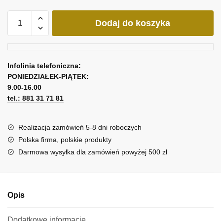
ilość
Dodaj do koszyka
Obraz
-
Piękna
broda
Infolinia telefoniczna:
sama
PONIEDZIAŁEK-PIĄTEK:
się
9.00-16.00
nie
tel.: 881 31 71 81
zrobi
Realizacja zamówień 5-8 dni roboczych
Polska firma, polskie produkty
Darmowa wysyłka dla zamówień powyżej 500 zł
Opis
Dodatkowe informacje