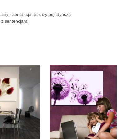
iany - sentencje
,
obrazy pojedyncze
 z sentencjami