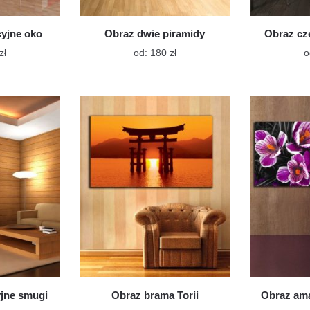
cyjne oko
Obraz dwie piramidy
Obraz cz
Ten
Ten
zł
od:
180
zł
o
produkt
produkt
ma
ma
wiele
wiele
wariantów.
wariantów.
Opcje
Opcje
można
można
wybrać
wybrać
na
na
stronie
stronie
produktu
produktu
yjne smugi
Obraz brama Torii
Obraz ama