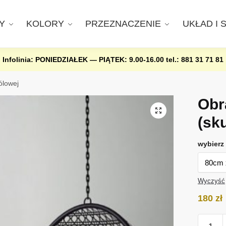
Y
KOLORY
PRZEZNACZENIE
UKŁAD I 
Infolinia: PONIEDZIAŁEK — PIĄTEK: 9.00-16.00
tel.: 881 31 71 81
ólowej
Obr
(sk
wybierz 
Wyczyść
180
zł
ilość