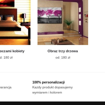
wybrać
wybrać
na
na
stronie
stronie
produktu
produktu
oczami kobiety
Obraz trzy drzewa
Ten
Ten
d:
180
zł
od:
180
zł
produkt
produkt
ma
ma
wiele
wiele
wariantów.
wariantów.
100% personalizacji
Opcje
Opcje
warancja
Kazdy produkt dopasujemy
można
można
wymiarem i kolorem
wybrać
wybrać
na
na
stronie
stronie