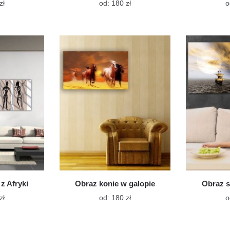
Ten
Ten
zł
od:
180
zł
o
produkt
produkt
ma
ma
wiele
wiele
wariantów.
wariantów.
Opcje
Opcje
można
można
wybrać
wybrać
na
na
stronie
stronie
produktu
produktu
z Afryki
Obraz konie w galopie
Obraz s
Ten
Ten
zł
od:
180
zł
o
produkt
produkt
ma
ma