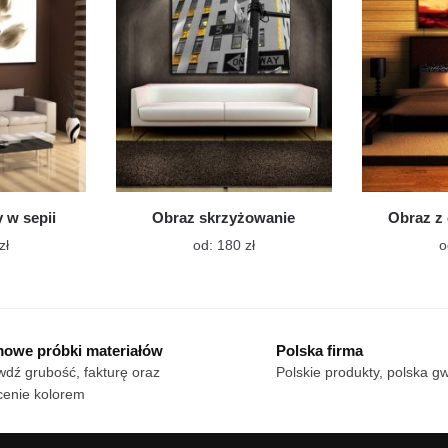
wybrać
wybrać
na
na
stronie
stronie
produktu
produktu
 w sepii
Obraz skrzyżowanie
Obraz z 
Ten
Ten
zł
od:
180
zł
o
produkt
produkt
ma
ma
wiele
wiele
wariantów.
wariantów.
owe próbki materiałów
Polska firma
Opcje
Opcje
dź grubość, fakturę oraz
Polskie produkty, polska g
można
można
cenie kolorem
wybrać
wybrać
na
na
stronie
stronie