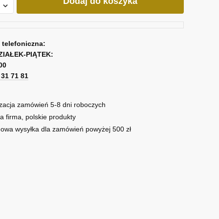
Dodaj do koszyka
j
a telefoniczna:
ZIAŁEK-PIĄTEK:
00
1 31 71 81
zacja zamówień 5-8 dni roboczych
a firma, polskie produkty
owa wysyłka dla zamówień powyżej 500 zł