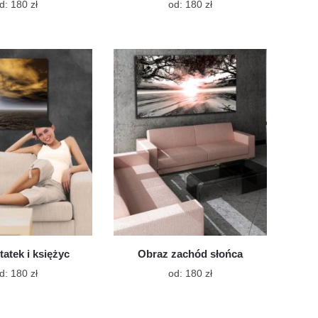
Ten
Ten
d:
180
zł
od:
180
zł
produkt
produkt
ma
ma
wiele
wiele
wariantów.
wariantów.
Opcje
Opcje
można
można
wybrać
wybrać
na
na
stronie
stronie
produktu
produktu
tatek i księżyc
Obraz zachód słońca
Ten
Ten
d:
180
zł
od:
180
zł
produkt
produkt
ma
ma