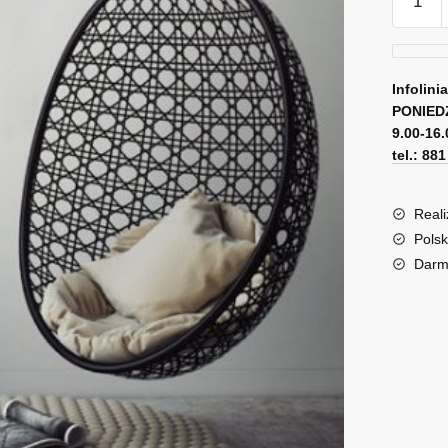
Obraz
o
królowe
Infolini
PONIED
9.00-16.
tel.: 88
Reali
Polsk
Darm