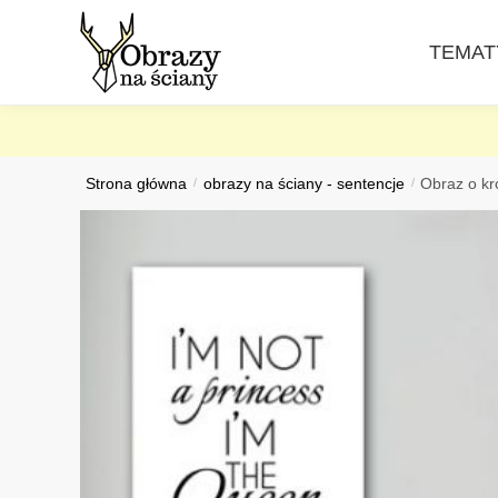
Skip
Skip
to
to
TEMAT
navigation
content
Strona główna
/
obrazy na ściany - sentencje
/
Obraz o kr