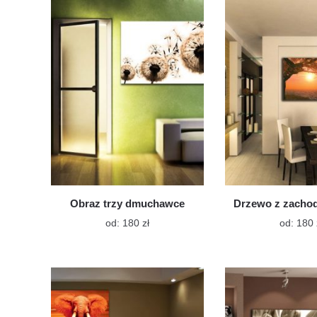
wiele
wariantów.
Opcje
można
wybrać
na
stronie
produktu
Obraz trzy dmuchawce
Drzewo z zacho
Ten
od:
180
zł
od:
180
produkt
ma
wiele
wariantów.
Opcje
można