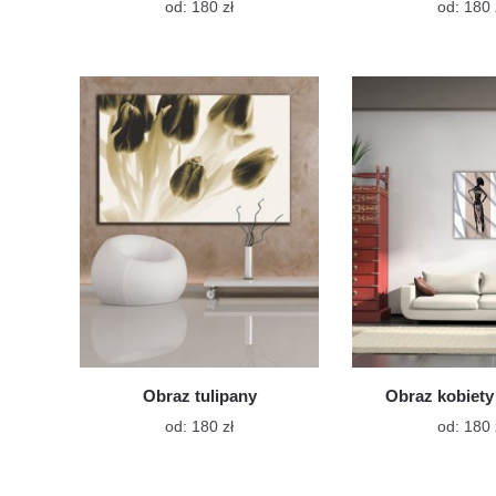
Ten
od:
180
zł
od:
180
produkt
ma
wiele
wariantów.
Opcje
można
wybrać
na
stronie
produktu
Obraz tulipany
Obraz kobiety 
Ten
od:
180
zł
od:
180
produkt
ma