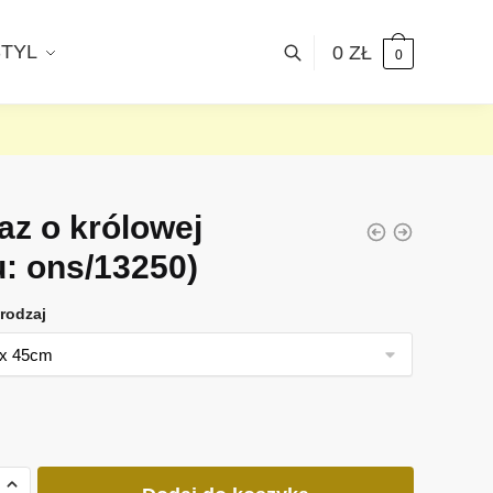
STYL
0
ZŁ
0
az o królowej
u: ons/13250)
rodzaj