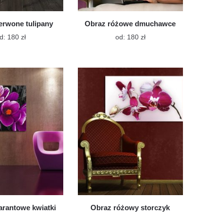
erwone tulipany
Obraz różowe dmuchawce
Ten
Ten
d:
180
zł
od:
180
zł
produkt
produkt
ma
ma
wiele
wiele
wariantów.
wariantów.
Opcje
Opcje
można
można
wybrać
wybrać
na
na
stronie
stronie
produktu
produktu
rantowe kwiatki
Obraz różowy storczyk