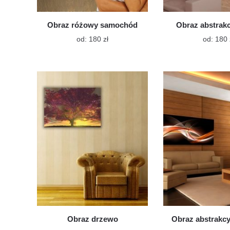
Obraz różowy samochód
Obraz abstrak
Ten
od:
180
zł
od:
180
produkt
ma
wiele
wariantów.
Opcje
można
wybrać
na
stronie
produktu
Obraz drzewo
Obraz abstrakc