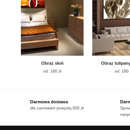
wybrać
na
stronie
produktu
Obraz słoń
Obraz tulipany
Ten
od:
180
zł
od:
180
produkt
ma
wiele
wariantów.
Darmowa dostawa
Darm
Opcje
dla zamówień powyżej 500 zł
Spraw
można
nasy
wybrać
na
stronie