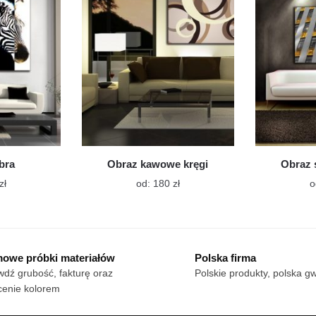
można
można
wybrać
wybrać
na
na
stronie
stronie
produktu
produktu
bra
Obraz kawowe kręgi
Obraz 
Ten
Ten
zł
od:
180
zł
o
produkt
produkt
ma
ma
wiele
wiele
wariantów.
wariantów.
owe próbki materiałów
Polska firma
Opcje
Opcje
dź grubość, fakturę oraz
Polskie produkty, polska g
można
można
cenie kolorem
wybrać
wybrać
na
na