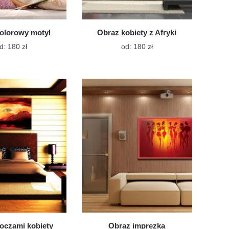
olorowy motyl
Obraz kobiety z Afryki
Ten
Ten
d:
180
zł
od:
180
zł
produkt
produkt
ma
ma
wiele
wiele
wariantów.
wariantów.
Opcje
Opcje
można
można
wybrać
wybrać
na
na
stronie
stronie
produktu
produktu
oczami kobiety
Obraz imprezka