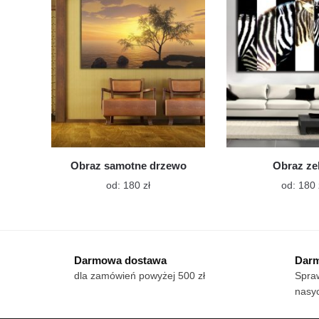
można
wybrać
na
stronie
produktu
Obraz samotne drzewo
Obraz ze
Ten
od:
180
zł
od:
180
produkt
ma
wiele
wariantów.
Darmowa dostawa
Darm
Opcje
dla zamówień powyżej 500 zł
Spraw
można
nasy
wybrać
na