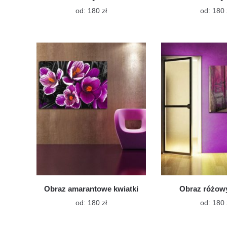
Ten
od:
180
zł
od:
180
produkt
ma
wiele
wariantów.
Opcje
można
wybrać
na
stronie
produktu
Obraz amarantowe kwiatki
Obraz różow
Ten
od:
180
zł
od:
180
produkt
ma