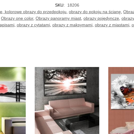
SKU:
18206
, kolorowe obrazy do przedpokoju
,
obrazy do pokoju na ścianę
,
Obraz
,
Obrazy one color
,
Obrazy panoramy miast
,
obrazy pojedyncze
,
obrazy
napisami
,
obrazy z cytatami
,
obrazy z maksymami
,
obrazy z miastami
,
o