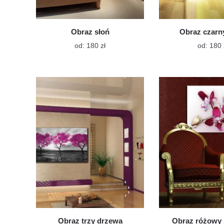
Obraz słoń
Obraz czarn
Ten
od:
180
zł
od:
180
produkt
ma
wiele
wariantów.
Opcje
można
wybrać
na
stronie
produktu
Obraz trzy drzewa
Obraz różowy 