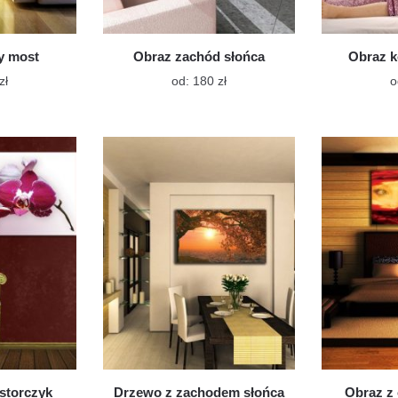
y most
Obraz zachód słońca
Obraz k
Ten
Ten
zł
od:
180
zł
o
produkt
produkt
ma
ma
wiele
wiele
wariantów.
wariantów.
Opcje
Opcje
można
można
wybrać
wybrać
na
na
stronie
stronie
produktu
produktu
storczyk
Drzewo z zachodem słońca
Obraz z 