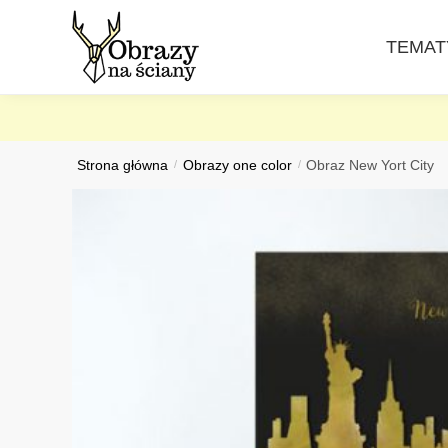
Skip
Skip
to
to
TEMAT
navigation
content
Strona główna
/
Obrazy one color
/
Obraz New Yort City