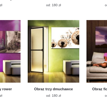
Ten
Ten
zł
od:
180
zł
o
produkt
produkt
ma
ma
wiele
wiele
wariantów.
wariantów.
Opcje
Opcje
można
można
wybrać
wybrać
na
na
stronie
stronie
produktu
produktu
y rower
Obraz trzy dmuchawce
Obraz fi
Ten
Ten
zł
od:
180
zł
o
produkt
produkt
ma
ma