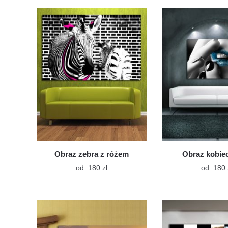
wiele
wariantów.
Opcje
można
wybrać
na
stronie
produktu
Obraz zebra z różem
Obraz kobie
Ten
od:
180
zł
od:
180
produkt
ma
wiele
wariantów.
Opcje