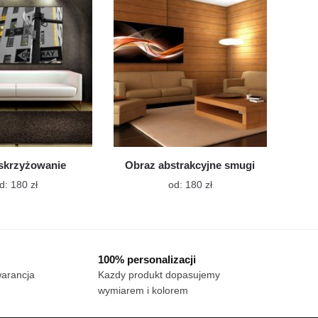
można
można
wybrać
wybrać
na
na
stronie
stronie
produktu
produktu
skrzyżowanie
Obraz abstrakcyjne smugi
Ten
Ten
d:
180
zł
od:
180
zł
produkt
produkt
ma
ma
wiele
wiele
wariantów.
wariantów.
100% personalizacji
Opcje
Opcje
warancja
Kazdy produkt dopasujemy
można
można
wymiarem i kolorem
wybrać
wybrać
na
na