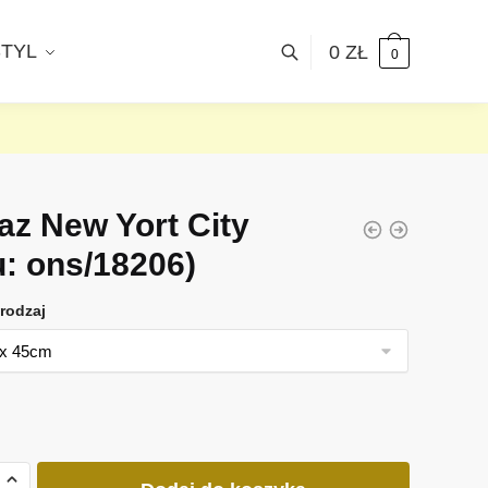
STYL
0
ZŁ
0
az New Yort City
u: ons/18206)
rodzaj