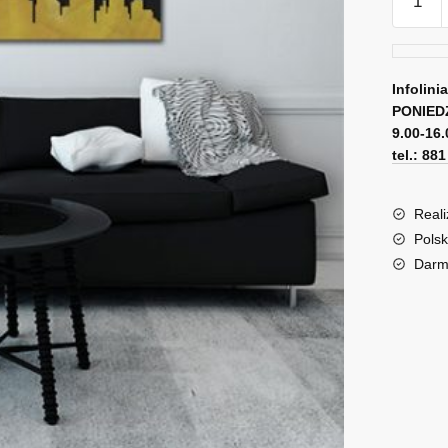
Obraz
New
Yort
City
Infolini
PONIED
9.00-16.
tel.: 88
Reali
Polsk
Darm