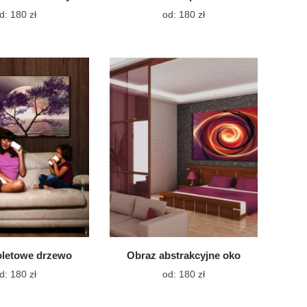
Ten
Ten
d:
180
zł
od:
180
zł
produkt
produkt
ma
ma
wiele
wiele
wariantów.
wariantów.
Opcje
Opcje
można
można
wybrać
wybrać
na
na
stronie
stronie
produktu
produktu
oletowe drzewo
Obraz abstrakcyjne oko
Ten
Ten
d:
180
zł
od:
180
zł
produkt
produkt
ma
ma