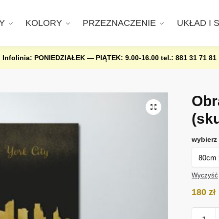
Y
KOLORY
PRZEZNACZENIE
UKŁAD I 
Infolinia: PONIEDZIAŁEK — PIĄTEK: 9.00-16.00
tel.: 881 31 71 81
Obr
(sk
wybierz 
Wyczyść
180
zł
ilość