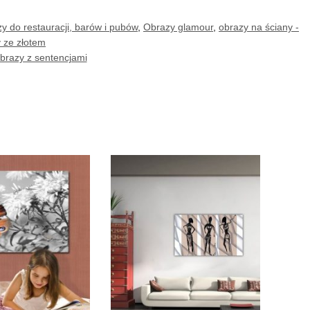
y do restauracji, barów i pubów
,
Obrazy glamour
,
obrazy na ściany -
 ze złotem
brazy z sentencjami