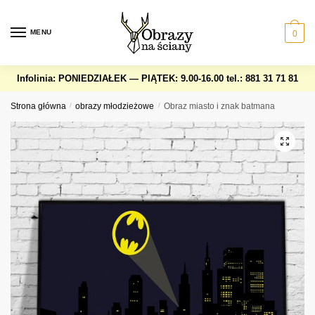
Skip
Skip
to
to
MENU
0
navigation
content
Infolinia: PONIEDZIAŁEK — PIĄTEK: 9.00-16.00
tel.: 881 31 71 81
Strona główna
/
obrazy młodzieżowe
/
Obraz miasto i znak batmana