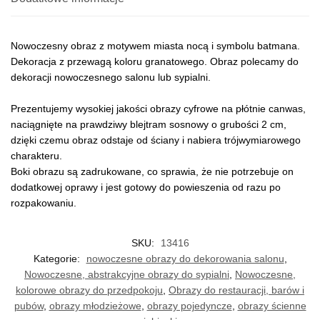
Nowoczesny obraz z motywem miasta nocą i symbolu batmana.
Dekoracja z przewagą koloru granatowego. Obraz polecamy do
dekoracji nowoczesnego salonu lub sypialni.
Prezentujemy wysokiej jakości obrazy cyfrowe na płótnie canwas,
naciągnięte na prawdziwy blejtram sosnowy o grubości 2 cm,
dzięki czemu obraz odstaje od ściany i nabiera trójwymiarowego
charakteru.
Boki obrazu są zadrukowane, co sprawia, że nie potrzebuje on
dodatkowej oprawy i jest gotowy do powieszenia od razu po
rozpakowaniu.
SKU:
13416
Kategorie:
nowoczesne obrazy do dekorowania salonu
,
Nowoczesne, abstrakcyjne obrazy do sypialni
,
Nowoczesne,
kolorowe obrazy do przedpokoju
,
Obrazy do restauracji, barów i
pubów
,
obrazy młodzieżowe
,
obrazy pojedyncze
,
obrazy ścienne