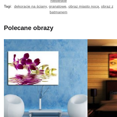
niebieskie
Tagi:
dekoracje na ściany
,
granatowe
,
obraz miasto nocą
,
obraz z
batmanem
Polecane obrazy