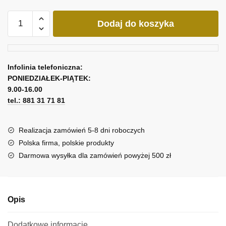
ilość
Dodaj do koszyka
Obraz
miasto
i
znak
Infolinia telefoniczna:
batmana
PONIEDZIAŁEK-PIĄTEK:
9.00-16.00
tel.: 881 31 71 81
Realizacja zamówień 5-8 dni roboczych
Polska firma, polskie produkty
Darmowa wysyłka dla zamówień powyżej 500 zł
Opis
Dodatkowe informacje