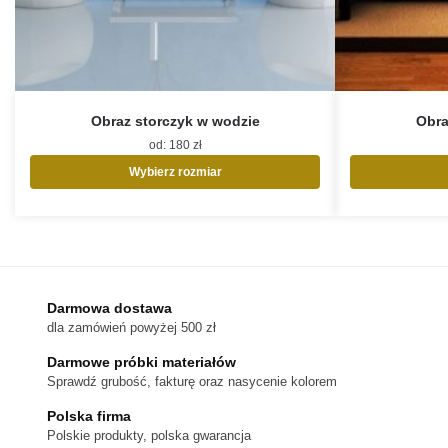
Obraz storczyk w wodzie
Obra
od:
180
zł
Wybierz rozmiar
Ten
produkt
ma
wiele
wariantów.
Opcje
Darmowa dostawa
można
dla zamówień powyżej 500 zł
wybrać
na
Darmowe próbki materiałów
stronie
Sprawdź grubość, fakturę oraz nasycenie kolorem
produktu
Polska firma
Polskie produkty, polska gwarancja