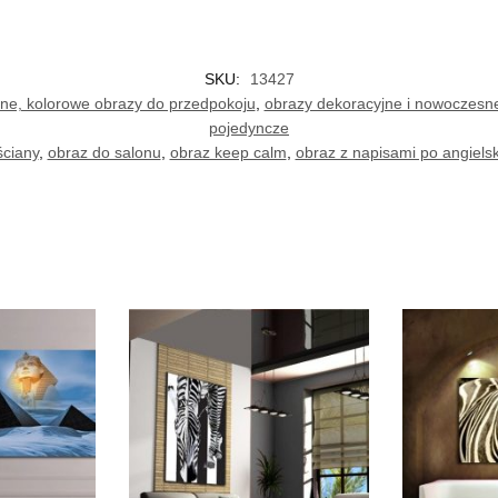
SKU:
13427
e, kolorowe obrazy do przedpokoju
,
obrazy dekoracyjne i nowoczesne
pojedyncze
ściany
,
obraz do salonu
,
obraz keep calm
,
obraz z napisami po angiels