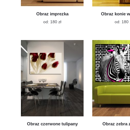
Obraz imprezka
Obraz konie w
Ten
od:
180
zł
od:
180
produkt
ma
wiele
wariantów.
Opcje
można
wybrać
na
stronie
produktu
Obraz czerwone tulipany
Obraz zebra 