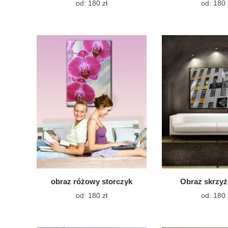
Ten
od:
180
zł
od:
180
produkt
ma
wiele
wariantów.
Opcje
można
wybrać
na
stronie
produktu
obraz różowy storczyk
Obraz skrzy
Ten
od:
180
zł
od:
180
produkt
ma