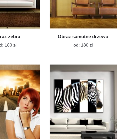
raz zebra
Obraz samotne drzewo
Ten
Ten
d:
180
zł
od:
180
zł
produkt
produkt
ma
ma
wiele
wiele
wariantów.
wariantów.
Opcje
Opcje
można
można
wybrać
wybrać
na
na
stronie
stronie
produktu
produktu