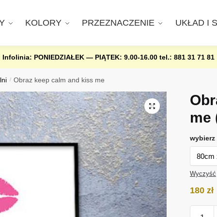
Y
KOLORY
PRZEZNACZENIE
UKŁAD I 
Infolinia: PONIEDZIAŁEK — PIĄTEK: 9.00-16.00
tel.: 881 31 71 81
lni
/
Obraz keep calm and kiss me
Obr
me
wybierz 
Wyczyść
180
zł
ilość