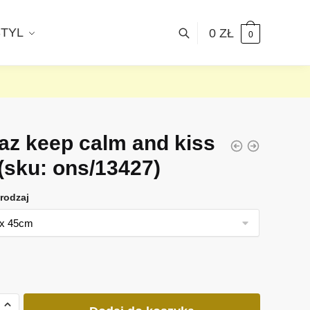
STYL
0
ZŁ
0
az keep calm and kiss
(sku: ons/13427)
rodzaj