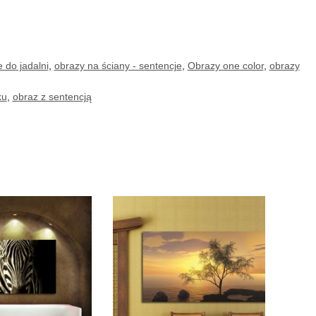
 do jadalni
,
obrazy na ściany - sentencje
,
Obrazy one color
,
obrazy
ku
,
obraz z sentencją