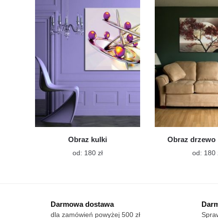
wiele
wariantów.
Opcje
można
wybrać
na
stronie
produktu
Obraz kulki
Obraz drzewo 
Ten
od:
180
zł
od:
180
produkt
ma
wiele
wariantów.
Darmowa dostawa
Darm
Opcje
dla zamówień powyżej 500 zł
Spraw
można