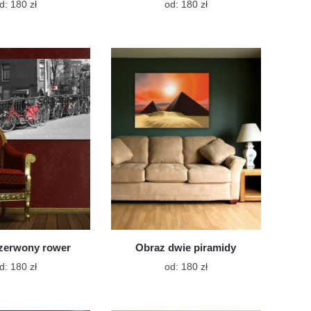
Ten
Ten
d:
180
zł
od:
180
zł
produkt
produkt
ma
ma
wiele
wiele
wariantów.
wariantów.
Opcje
Opcje
można
można
wybrać
wybrać
na
na
stronie
stronie
produktu
produktu
zerwony rower
Obraz dwie piramidy
Ten
Ten
d:
180
zł
od:
180
zł
produkt
produkt
ma
ma