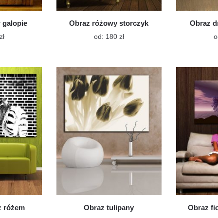
 galopie
Obraz różowy storczyk
Obraz d
Ten
Ten
zł
od:
180
zł
o
produkt
produkt
ma
ma
wiele
wiele
wariantów.
wariantów.
Opcje
Opcje
można
można
wybrać
wybrać
na
na
stronie
stronie
produktu
produktu
z różem
Obraz tulipany
Obraz fi