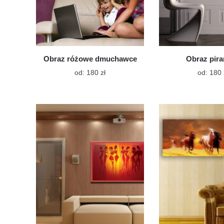
Obraz różowe dmuchawce
Obraz pir
Ten
od:
180
zł
od:
180
produkt
ma
wiele
wariantów.
Opcje
można
wybrać
na
stronie
produktu