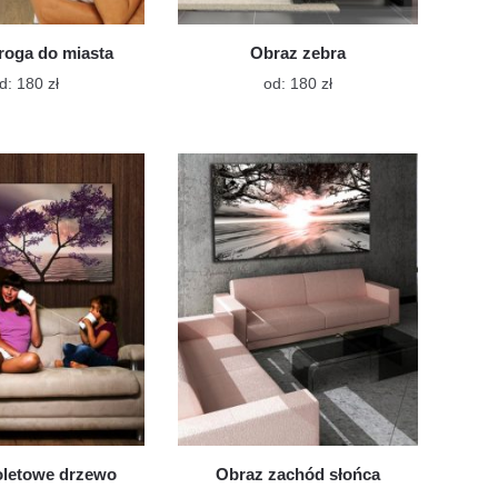
roga do miasta
Obraz zebra
Ten
Ten
d:
180
zł
od:
180
zł
produkt
produkt
ma
ma
wiele
wiele
wariantów.
wariantów.
Opcje
Opcje
można
można
wybrać
wybrać
na
na
stronie
stronie
produktu
produktu
oletowe drzewo
Obraz zachód słońca