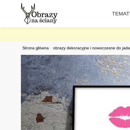
Skip
Skip
to
to
TEMAT
navigation
content
Strona główna
/
obrazy dekoracyjne i nowoczesne do jada