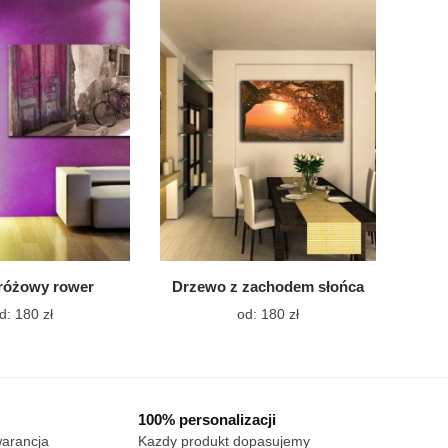
wiele
wiele
wariantów.
wariantów.
Opcje
Opcje
można
można
wybrać
wybrać
na
na
stronie
stronie
produktu
produktu
różowy rower
Drzewo z zachodem słońca
Ten
Ten
d:
180
zł
od:
180
zł
produkt
produkt
ma
ma
wiele
wiele
wariantów.
wariantów.
100% personalizacji
Opcje
Opcje
warancja
Kazdy produkt dopasujemy
można
można