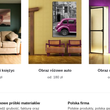
wiele
wiele
wariantów.
wariantów.
Opcje
Opcje
można
można
wybrać
wybrać
na
na
stronie
stronie
produktu
produktu
i księżyc
Obraz różowe auto
Obraz 
Ten
Ten
zł
od:
180
zł
o
produkt
produkt
ma
ma
wiele
wiele
wariantów.
wariantów.
owe próbki materiałów
Polska firma
Opcje
Opcje
dź grubość, fakturę oraz
Polskie produkty, polska g
można
można