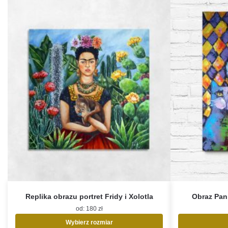
Replika obrazu portret Fridy i Xolotla
Obraz Pan
od:
180
zł
Wybierz rozmiar