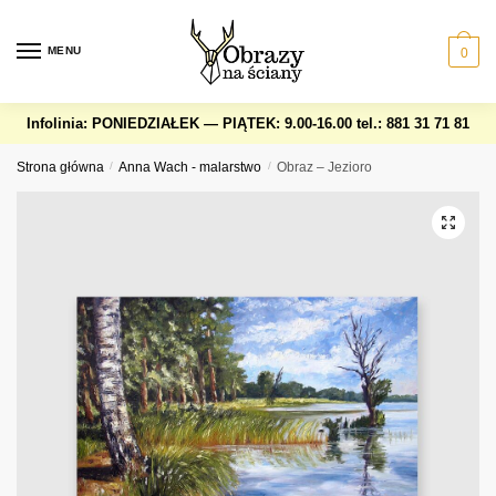
Skip
Skip
to
to
MENU
0
navigation
content
Infolinia: PONIEDZIAŁEK — PIĄTEK: 9.00-16.00
tel.: 881 31 71 81
Strona główna
/
Anna Wach - malarstwo
/
Obraz – Jezioro