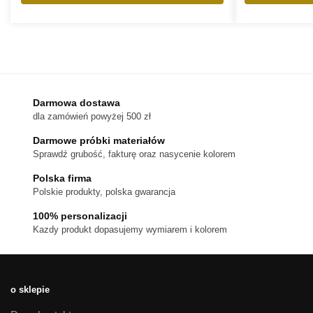
Ten
produkt
ma
wiele
wariantów.
Opcje
można
Darmowa dostawa
wybrać
dla zamówień powyżej 500 zł
na
stronie
Darmowe próbki materiałów
produktu
Sprawdź grubość, fakturę oraz nasycenie kolorem
Polska firma
Polskie produkty, polska gwarancja
100% personalizacji
Kazdy produkt dopasujemy wymiarem i kolorem
o sklepie