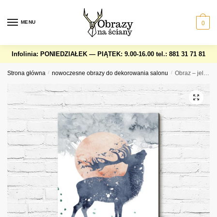
Skip
Skip
to
to
MENU
0
navigation
content
Infolinia: PONIEDZIAŁEK — PIĄTEK: 9.00-16.00
tel.: 881 31 71 81
Strona główna
/
nowoczesne obrazy do dekorowania salonu
/
Obraz – jeleń szlachetny