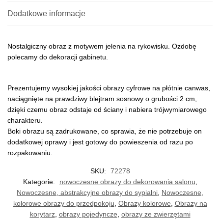
Dodatkowe informacje
Nostalgiczny obraz z motywem jelenia na rykowisku. Ozdobę
polecamy do dekoracji gabinetu.
Prezentujemy wysokiej jakości obrazy cyfrowe na płótnie canwas,
naciągnięte na prawdziwy blejtram sosnowy o grubości 2 cm,
dzięki czemu obraz odstaje od ściany i nabiera trójwymiarowego
charakteru.
Boki obrazu są zadrukowane, co sprawia, że nie potrzebuje on
dodatkowej oprawy i jest gotowy do powieszenia od razu po
rozpakowaniu.
SKU:
72278
Kategorie:
nowoczesne obrazy do dekorowania salonu
,
Nowoczesne, abstrakcyjne obrazy do sypialni
,
Nowoczesne,
kolorowe obrazy do przedpokoju
,
Obrazy kolorowe
,
Obrazy na
korytarz
,
obrazy pojedyncze
,
obrazy ze zwierzętami