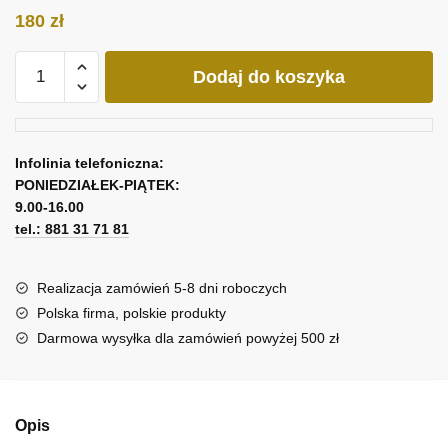
180
zł
ilość
Dodaj do koszyka
Obraz
-
jeleń
szlachetny
Infolinia telefoniczna:
PONIEDZIAŁEK-PIĄTEK:
9.00-16.00
tel.: 881 31 71 81
Realizacja zamówień 5-8 dni roboczych
Polska firma, polskie produkty
Darmowa wysyłka dla zamówień powyżej 500 zł
Opis