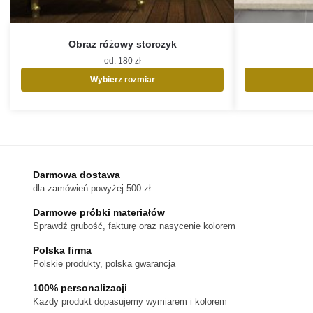
Obraz różowy storczyk
od:
180
zł
Wybierz rozmiar
Ten
produkt
ma
wiele
wariantów.
Opcje
Darmowa dostawa
można
dla zamówień powyżej 500 zł
wybrać
na
Darmowe próbki materiałów
stronie
Sprawdź grubość, fakturę oraz nasycenie kolorem
produktu
Polska firma
Polskie produkty, polska gwarancja
100% personalizacji
Kazdy produkt dopasujemy wymiarem i kolorem