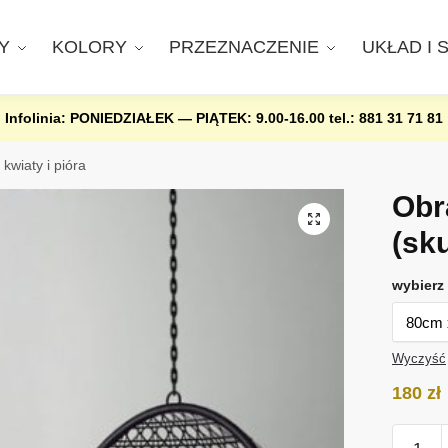
Y
KOLORY
PRZEZNACZENIE
UKŁAD I 
Infolinia: PONIEDZIAŁEK — PIĄTEK: 9.00-16.00
tel.: 881 31 71 81
 kwiaty i pióra
Obra
(sk
wybierz 
Wyczyść
180
zł
ilość