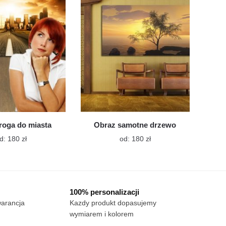
Opcje
Opcje
można
można
wybrać
wybrać
na
na
stronie
stronie
produktu
produktu
roga do miasta
Obraz samotne drzewo
Ten
Ten
d:
180
zł
od:
180
zł
produkt
produkt
ma
ma
wiele
wiele
wariantów.
wariantów.
100% personalizacji
Opcje
Opcje
warancja
Kazdy produkt dopasujemy
można
można
wymiarem i kolorem
wybrać
wybrać