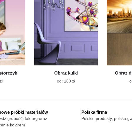
Opcje
Opcje
można
można
wybrać
wybrać
na
na
stronie
stronie
produktu
produktu
storczyk
Obraz kulki
Obraz d
Ten
Ten
zł
od:
180
zł
o
produkt
produkt
ma
ma
wiele
wiele
wariantów.
wariantów.
owe próbki materiałów
Polska firma
Opcje
Opcje
dź grubość, fakturę oraz
Polskie produkty, polska g
można
można
cenie kolorem
wybrać
wybrać