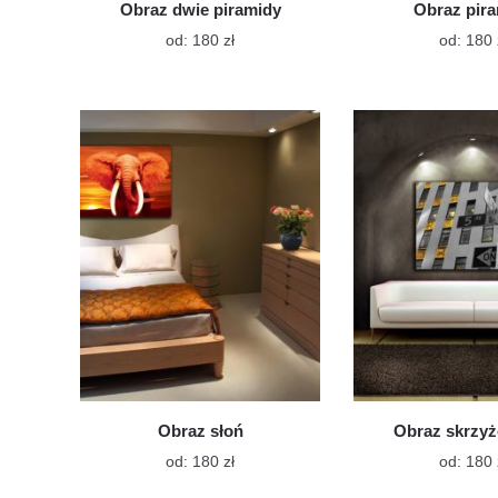
Obraz dwie piramidy
Obraz pir
Ten
od:
180
zł
od:
180
produkt
ma
wiele
wariantów.
Opcje
można
wybrać
na
stronie
produktu
Obraz słoń
Obraz skrzy
Ten
od:
180
zł
od:
180
produkt