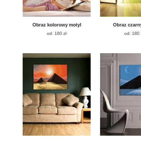
Obraz kolorowy motyl
Obraz czarn
Ten
od:
180
zł
od:
180
produkt
ma
wiele
wariantów.
Opcje
można
wybrać
na
stronie
produktu