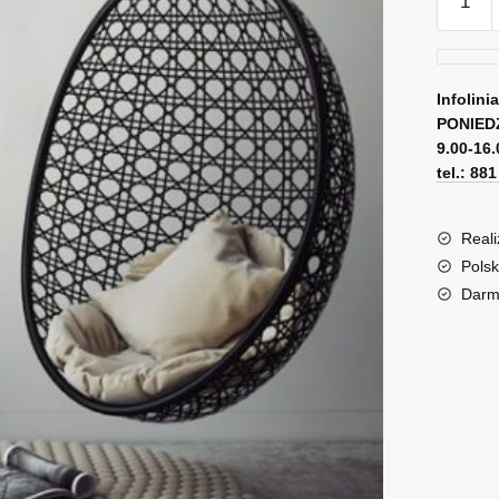
Obraz
jeleń,
kwiaty
i
Infolini
PONIED
pióra
9.00-16.
tel.: 88
Reali
Polsk
Darm