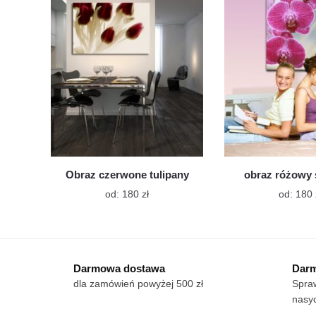
Opcje
można
wybrać
na
stronie
produktu
Obraz czerwone tulipany
obraz różowy 
Ten
od:
180
zł
od:
180
produkt
ma
wiele
wariantów.
Darmowa dostawa
Darm
Opcje
dla zamówień powyżej 500 zł
Spraw
można
nasy
wybrać