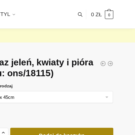
STYL
0
ZŁ
0
z jeleń, kwiaty i pióra
u: ons/18115)
rodzaj