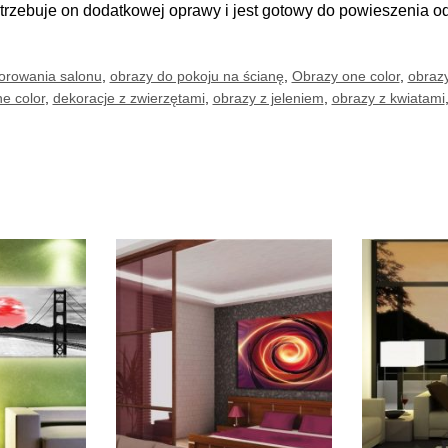
trzebuje on dodatkowej oprawy i jest gotowy do powieszenia o
orowania salonu
,
obrazy do pokoju na ścianę
,
Obrazy one color
,
obraz
e color
,
dekoracje z zwierzętami
,
obrazy z jeleniem
,
obrazy z kwiatami