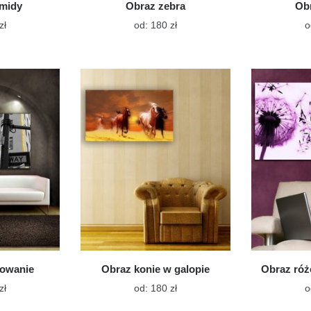
amidy
Obraz zebra
Obr
Ten
Ten
zł
od:
180
zł
o
produkt
produkt
ma
ma
wiele
wiele
wariantów.
wariantów.
Opcje
Opcje
można
można
wybrać
wybrać
na
na
stronie
stronie
produktu
produktu
żowanie
Obraz konie w galopie
Obraz ró
Ten
Ten
zł
od:
180
zł
o
produkt
produkt