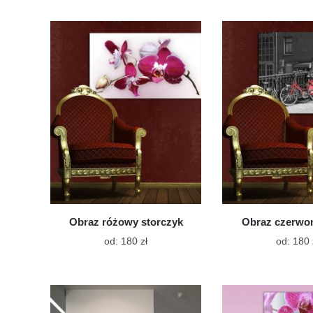
ma
wiele
wariantów.
Opcje
można
wybrać
na
stronie
produktu
Obraz różowy storczyk
Obraz czerwo
Ten
od:
180
zł
od:
180
produkt
ma
wiele
wariantów.