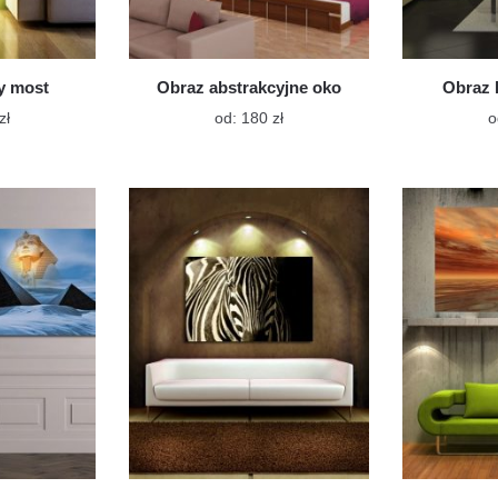
y most
Obraz abstrakcyjne oko
Obraz 
Ten
Ten
zł
od:
180
zł
o
produkt
produkt
ma
ma
wiele
wiele
wariantów.
wariantów.
Opcje
Opcje
można
można
wybrać
wybrać
na
na
stronie
stronie
produktu
produktu