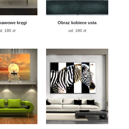
kawowe kręgi
Obraz kobiece usta
Ten
Ten
d:
180
zł
od:
180
zł
produkt
produkt
ma
ma
wiele
wiele
wariantów.
wariantów.
Opcje
Opcje
można
można
wybrać
wybrać
na
na
stronie
stronie
produktu
produktu