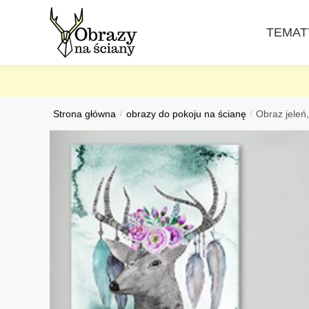
Skip
Skip
to
to
TEMAT
navigation
content
Strona główna
/
obrazy do pokoju na ścianę
/
Obraz jeleń,