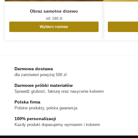
Obraz samotne drzewo
od:
180
zł
Wybierz rozmiar
Ten
produkt
ma
wiele
wariantów.
Opcje
Darmowa dostawa
można
dla zamówień powyżej 500 zł
wybrać
na
Darmowe próbki materiałów
stronie
Sprawdź grubość, fakturę oraz nasycenie kolorem
produktu
Polska firma
Polskie produkty, polska gwarancja
100% personalizacji
Kazdy produkt dopasujemy wymiarem i kolorem