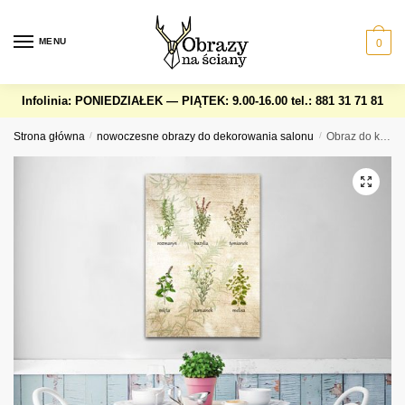
Skip
Skip
to
to
MENU
0
navigation
content
Infolinia: PONIEDZIAŁEK — PIĄTEK: 9.00-16.00
tel.: 881 31 71 81
Strona główna
/
nowoczesne obrazy do dekorowania salonu
/
Obraz do kuchni z zielnikiem