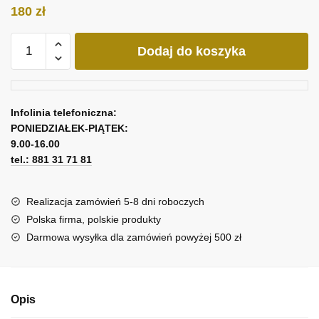
180
zł
ilość
Dodaj do koszyka
Obraz
do
kuchni
z
Infolinia telefoniczna:
zielnikiem
PONIEDZIAŁEK-PIĄTEK:
9.00-16.00
tel.: 881 31 71 81
Realizacja zamówień 5-8 dni roboczych
Polska firma, polskie produkty
Darmowa wysyłka dla zamówień powyżej 500 zł
Opis