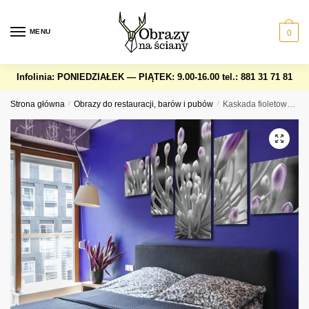
Skip
Skip
to
to
MENU
0
navigation
content
Infolinia: PONIEDZIAŁEK — PIĄTEK: 9.00-16.00
tel.: 881 31 71 81
Strona główna
/
Obrazy do restauracji, barów i pubów
/
Kaskada fioletowy kwiat