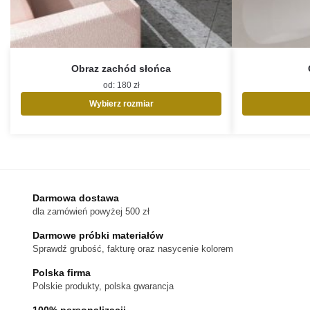
Obraz zachód słońca
od:
180
zł
Wybierz rozmiar
Ten
produkt
ma
wiele
wariantów.
Opcje
Darmowa dostawa
można
dla zamówień powyżej 500 zł
wybrać
na
Darmowe próbki materiałów
stronie
Sprawdź grubość, fakturę oraz nasycenie kolorem
produktu
Polska firma
Polskie produkty, polska gwarancja
100% personalizacji