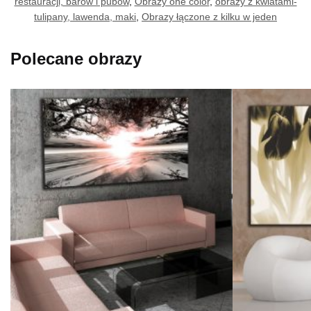
restauracji, barów i pubów
,
Obrazy one color
,
obrazy z kwiatami-
tulipany, lawenda, maki
,
Obrazy łączone z kilku w jeden
Polecane obrazy