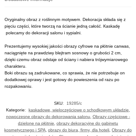
Oryginalny obraz z roślinnym motywem. Dekoracja składa się z
pięciu części, które tworzą na ścianie jedną całość. Kaskadę
polecamy do dekoracji salonu i sypialni.
Prezentujemy wysokiej jakości obrazy cyfrowe na płótnie canwas,
naciągnięte na prawdziwy blejtram sosnowy o grubości 2 cm,
dzięki czemu obraz odstaje od ściany i nabiera trójwymiarowego
charakteru.
Boki obrazu są zadrukowane, co sprawia, że nie potrzebuje on
dodatkowej oprawy i jest gotowy do powieszenia od razu po
rozpakowaniu.
SKU:
19285/c
Kategorie:
kaskadowe, wieloczęściowe o schodkowym układzie
,
nowoczesne obrazy do dekorowania salonu
,
Obrazy częściowe -
dzielone na płótnie
,
obrazy dekoracyjne do gabinetu
kosmetycznego i SPA
,
obrazy do biura, firmy, dla hoteli
,
Obrazy do