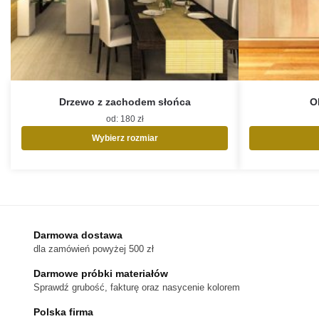
Drzewo z zachodem słońca
O
od:
180
zł
Wybierz rozmiar
Ten
produkt
ma
wiele
wariantów.
Opcje
Darmowa dostawa
można
dla zamówień powyżej 500 zł
wybrać
na
Darmowe próbki materiałów
stronie
Sprawdź grubość, fakturę oraz nasycenie kolorem
produktu
Polska firma