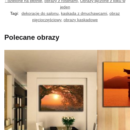
- dzielone na płótnie
,
obrazy z roślinami
,
Obrazy łączone z kilku w
jeden
Tagi:
dekoracje do salonu
,
kaskada z dmuchawcami
,
obraz
pięcioczęściowy
,
obrazy kaskadowe
Polecane obrazy