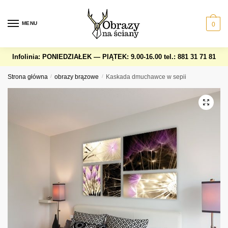
Skip
Skip
to
to
MENU
0
navigation
content
Infolinia: PONIEDZIAŁEK — PIĄTEK: 9.00-16.00
tel.: 881 31 71 81
Strona główna
/
obrazy brązowe
/
Kaskada dmuchawce w sepii