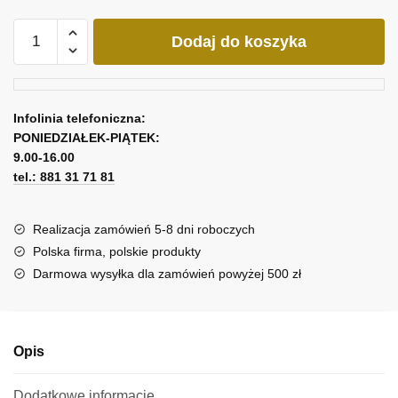
ilość
Dodaj do koszyka
Kaskada
dmuchawce
w
sepii
Infolinia telefoniczna:
PONIEDZIAŁEK-PIĄTEK:
9.00-16.00
tel.: 881 31 71 81
Realizacja zamówień 5-8 dni roboczych
Polska firma, polskie produkty
Darmowa wysyłka dla zamówień powyżej 500 zł
Opis
Dodatkowe informacje