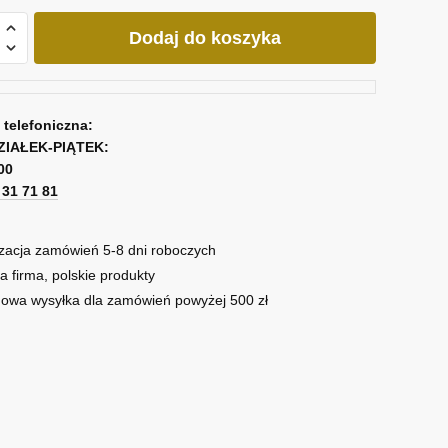
Dodaj do koszyka
cja
a telefoniczna:
ZIAŁEK-PIĄTEK:
00
1 31 71 81
zacja zamówień 5-8 dni roboczych
a firma, polskie produkty
owa wysyłka dla zamówień powyżej 500 zł