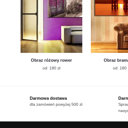
wybrać
na
stronie
produktu
Obraz różowy rower
Obraz brama
Ten
od:
180
zł
od:
180
produkt
ma
wiele
wariantów.
Darmowa dostawa
Darm
Opcje
dla zamówień powyżej 500 zł
Spraw
można
nasy
wybrać
na
stronie