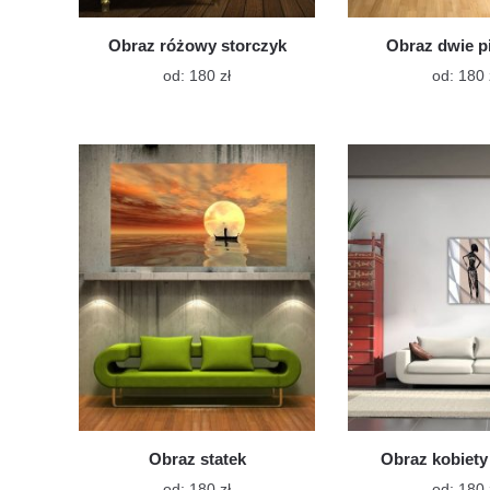
Obraz różowy storczyk
Obraz dwie p
Ten
od:
180
zł
od:
180
produkt
ma
wiele
wariantów.
Opcje
można
wybrać
na
stronie
produktu
Obraz statek
Obraz kobiety 
Ten
od:
180
zł
od:
180