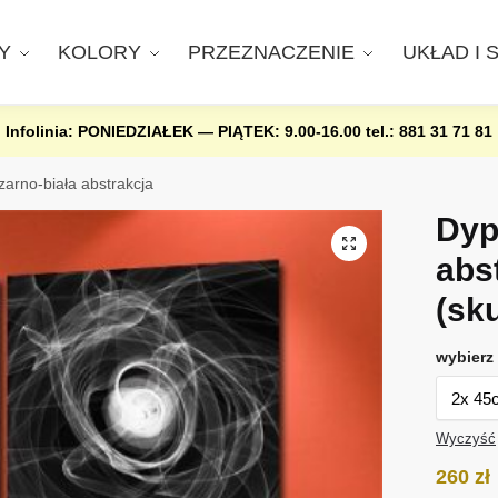
Y
KOLORY
PRZEZNACZENIE
UKŁAD I 
Infolinia: PONIEDZIAŁEK — PIĄTEK: 9.00-16.00
tel.: 881 31 71 81
zarno-biała abstrakcja
Dyp
abs
(sk
wybierz 
Wyczyść
260
zł