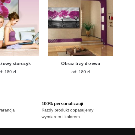
wybrać
wybrać
na
na
stronie
stronie
produktu
produktu
óżowy storczyk
Obraz trzy drzewa
Ten
Ten
d:
180
zł
od:
180
zł
produkt
produkt
ma
ma
wiele
wiele
wariantów.
wariantów.
100% personalizacji
Opcje
Opcje
warancja
Kazdy produkt dopasujemy
można
można
wymiarem i kolorem
wybrać
wybrać
na
na
stronie
stronie