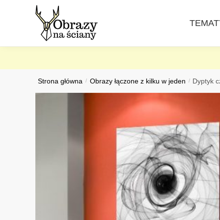
Skip
Skip
to
to
TEMAT
navigation
content
Strona główna
/
Obrazy łączone z kilku w jeden
/
Dyptyk c