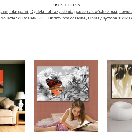
SKU:
19307/b
gami, okręgami
,
Dyptyki - obrazy składające się z dwóch części
,
nowocz
o łazienki i toalety/ WC
,
Obrazy nowoczesne
,
Obrazy łączone z kilku 