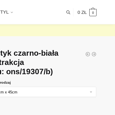
STYL
0
ZŁ
0
tyk czarno-biała
trakcja
u: ons/19307/b)
rodzaj