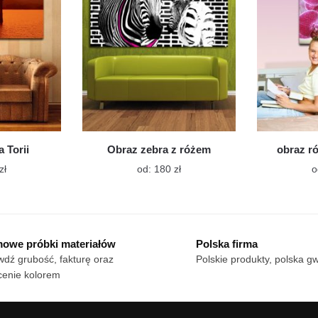
wybrać
wybrać
na
na
stronie
stronie
produktu
produktu
 Torii
Obraz zebra z różem
obraz r
Ten
Ten
zł
od:
180
zł
o
produkt
produkt
ma
ma
wiele
wiele
wariantów.
wariantów.
owe próbki materiałów
Polska firma
Opcje
Opcje
dź grubość, fakturę oraz
Polskie produkty, polska g
można
można
cenie kolorem
wybrać
wybrać
na
na
stronie
stronie