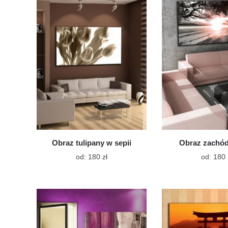
wariantów.
Opcje
można
wybrać
na
stronie
produktu
Obraz tulipany w sepii
Obraz zachód
Ten
od:
180
zł
od:
180
produkt
ma
wiele
wariantów.
Opcje
można