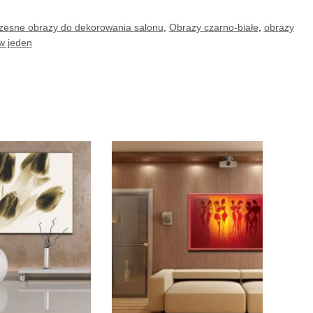
esne obrazy do dekorowania salonu
,
Obrazy czarno-białe
,
obrazy
w jeden