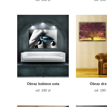
produkt
ma
wiele
wariantów.
Opcje
można
wybrać
na
stronie
produktu
Obraz kobiece usta
Obraz dr
Ten
od:
180
zł
od:
180
produkt
ma
wiele