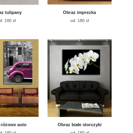
z tulipany
Obraz imprezka
Ten
Ten
d:
180
zł
od:
180
zł
produkt
produkt
ma
ma
wiele
wiele
wariantów.
wariantów.
Opcje
Opcje
można
można
wybrać
wybrać
na
na
stronie
stronie
produktu
produktu
 różowe auto
Obraz białe storczyki
Ten
Ten
d:
180
zł
od:
180
zł