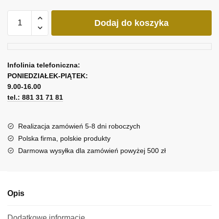
ilość
Dodaj do koszyka
Abstrakcja
w
niebieskim
kolorze
Infolinia telefoniczna:
na
PONIEDZIAŁEK-PIĄTEK:
obrazie
9.00-16.00
tel.: 881 31 71 81
Realizacja zamówień 5-8 dni roboczych
Polska firma, polskie produkty
Darmowa wysyłka dla zamówień powyżej 500 zł
Opis
Dodatkowe informacje