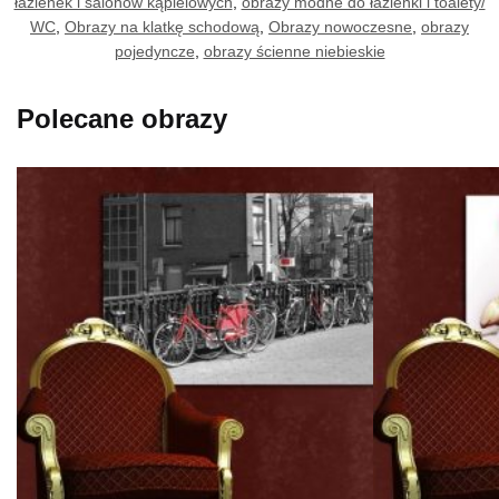
łazienek i salonów kąpielowych
,
obrazy modne do łazienki i toalety/
WC
,
Obrazy na klatkę schodową
,
Obrazy nowoczesne
,
obrazy
pojedyncze
,
obrazy ścienne niebieskie
Polecane obrazy