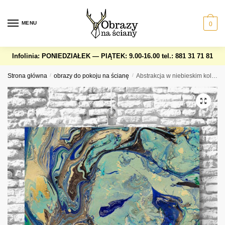
Skip
Skip
to
to
MENU
0
navigation
content
Infolinia: PONIEDZIAŁEK — PIĄTEK: 9.00-16.00
tel.: 881 31 71 81
Strona główna
/
obrazy do pokoju na ścianę
/
Abstrakcja w niebieskim kolorze na obrazie