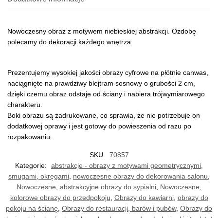
Nowoczesny obraz z motywem niebieskiej abstrakcji. Ozdobę
polecamy do dekoracji każdego wnętrza.
Prezentujemy wysokiej jakości obrazy cyfrowe na płótnie canwas,
naciągnięte na prawdziwy blejtram sosnowy o grubości 2 cm,
dzięki czemu obraz odstaje od ściany i nabiera trójwymiarowego
charakteru.
Boki obrazu są zadrukowane, co sprawia, że nie potrzebuje on
dodatkowej oprawy i jest gotowy do powieszenia od razu po
rozpakowaniu.
SKU:
70857
Kategorie:
abstrakcje - obrazy z motywami geometrycznymi,
smugami, okręgami
,
nowoczesne obrazy do dekorowania salonu
,
Nowoczesne, abstrakcyjne obrazy do sypialni
,
Nowoczesne,
kolorowe obrazy do przedpokoju
,
Obrazy do kawiarni
,
obrazy do
pokoju na ścianę
,
Obrazy do restauracji, barów i pubów
,
Obrazy do