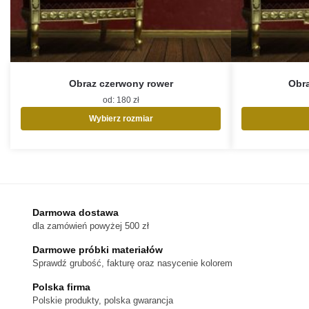
Obraz czerwony rower
Obra
od:
180
zł
Wybierz rozmiar
Ten
produkt
ma
wiele
wariantów.
Opcje
Darmowa dostawa
można
dla zamówień powyżej 500 zł
wybrać
na
Darmowe próbki materiałów
stronie
Sprawdź grubość, fakturę oraz nasycenie kolorem
produktu
Polska firma
Polskie produkty, polska gwarancja