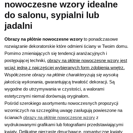
nowoczesne wzory idealne
do salonu, sypialni lub
jadalni
Obrazy na płótnie nowoczesne wzory
to ponadczasowe
rozwiązanie dekoratorskie które odmieni ściany w Twoim domu.
Pomimo zmieniających się tendencji aranżacyjnych i
postępującej techniki,
obrazy na płótnie nowoczesne wzory jest
wciąż jedną z najczęściej wybieranych form zdobienia wnętrz.
Współczesne
obrazy na płótnie charakteryzują się wysoką
jakością wykonania
, gwarantującą trwałość dekoracji. Są
wygodne do utrzymywania w czystości, a walorami
estetycznymi niemal dorównują oryginałom.
Pośród szerokiego asortymentu nowoczesnych propozycji
wzorniczych na szczególną uwagę zasługują powieszone na
ścianach
obrazy na płótnie nowoczesne wzory
z
wydrukowanymi grafikami lub fotografiami przedstawiającymi
kwiaty. Delikatne pierzaste dmuchawce, romantyczne kwiaty