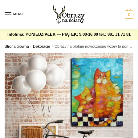
Skip
Skip
to
to
MENU
0
navigation
content
Infolinia: PONIEDZIAŁEK — PIĄTEK: 9.00-16.00
tel.: 881 31 71 81
Strona główna
/
Dekoracje
/
Obrazy na płótnie nowoczesne wzory to ponadczasowe rozwiązanie dekoratorskie które odmieni ściany w Twoim domu